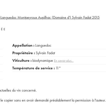
5
Languedoc Montpeyroux Aupilhac (Domaine d') Sylvain Fadat
2015
VÉE
Appellation :
Languedoc
Propriétaire :
Sylvain Fadat
Viticulture :
biodynamique
En savoir plus...
Température de service :
11°
actuelles du vin concerné.
t de le copier sans en avoir demandé préalablement la permission à l'auteur.