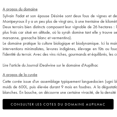
A propos du domaine
Sylvain Fadat et son épouse Désirée sont deux fous de vignes et de t
Montpeyroux il y a un peu plus de vingt ans, à une trentaine de kilomè
Deux terroirs bien distincts composent leur vignoble de 26 hectares : le
plus frais car situé en altitude, où la syrah domine tant elle y trouve 
marsanne, grenache blanc et vermentino).
Le domaine pratique la culture biologique et biodynamique. Ici la ma
interventions minimalistes, levures indigènes, élevage en fûts ou foudr
l'identité du terroir. Avec des vins riches, gourmands et équilibrés, les
Lire l'article du Journal iDealwine sur le domaine d'Aupilhac
A propos de la cuvée
Cette cuvée issue d'un assemblage typiquement languedocien (ugni blan
muids de 600L, puis élevée durant 9 mois en foudres. A la dégustatio
blanches. En bouche, on découvre une certaine vivacité, de la densité 
CONSULTER LES COTES DU DOMAINE AUPILHAC