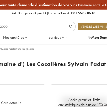
 pour toute demande d’estimation de vos vins
transmise entre le 
Retrait sur place
cliquez ici
|
Un conseil en vin ?
01 56 05 86 10
VENDRE MES VINS
Nos enchères
Services +
✨
Mon Som
ylvain Fadat 2015 (Blanc)
aine d') Les Cocalières Sylvain Fadat
Accès gratuit et illimité
Tendance actuelle de la cote
Cote actuelle
aux statistiques de plus de 150 