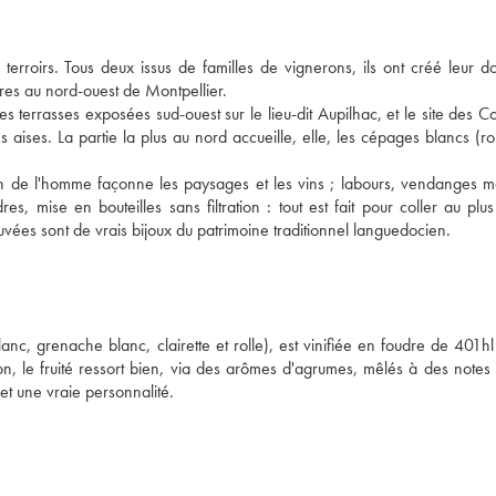
erroirs. Tous deux issus de familles de vignerons, ils ont créé leur 
tres au nord-ouest de Montpellier.
s terrasses exposées sud-ouest sur le lieu-dit Aupilhac, et le site des Co
ses aises. La partie la plus au nord accueille, elle, les cépages blancs (r
in de l'homme façonne les paysages et les vins ; labours, vendanges m
es, mise en bouteilles sans filtration : tout est fait pour coller au plu
 cuvées sont de vrais bijoux du patrimoine traditionnel languedocien.
c, grenache blanc, clairette et rolle), est vinifiée en foudre de 401hl
n, le fruité ressort bien, via des arômes d'agrumes, mêlés à des notes 
et une vraie personnalité.