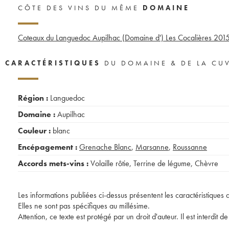
CÔTE DES VINS DU MÊME
DOMAINE
Coteaux du Languedoc Aupilhac (Domaine d') Les Cocalières
201
CARACTÉRISTIQUES
DU DOMAINE & DE LA CU
Région :
Languedoc
Domaine :
Aupilhac
Couleur :
blanc
Encépagement :
Grenache Blanc
,
Marsanne
,
Roussanne
Accords mets-vins :
Volaille rôtie
,
Terrine de légume
,
Chèvre
Les informations publiées ci-dessus présentent les caractéristiques 
Elles ne sont pas spécifiques au millésime.
Attention, ce texte est protégé par un droit d'auteur. Il est interdi