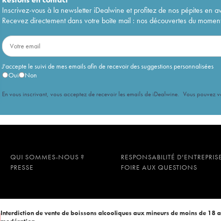
Inscrivez-vous à la newsletter iDealwine et profitez de nos pépites en a
Recevez directement dans votre boîte mail : nos découvertes du moment, 
J'accepte le suivi de mes emails afin de recevoir des suggestions personnalisées
Oui
Non
En vous inscrivant, vous acceptez de recevoir les emails de iDealwine. Vous pouvez 
QUI SOMMES-NOUS ?
RESPONSABILITÉ D'ENTREPRIS
PRESSE
FOIRE AUX QUESTIONS
Interdiction de vente de boissons alcooliques aux mineurs de moins de 18 