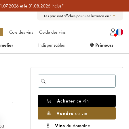
01.07.2026 et le 31.08.2026 inclus*
Les prix sont affichés pour une livraison en :
Cote des vins
Guide des vins
melier
Indispensables
🍇 Primeurs
Acheter
ce vin
Vendre
ce vin
Vins
du domaine
000