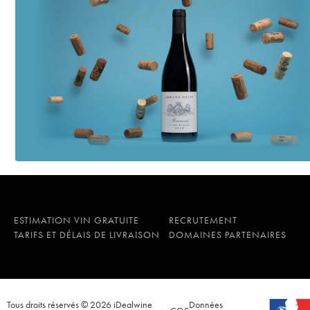
ESTIMATION VIN GRATUITE
RECRUTEMENT
TARIFS ET DÉLAIS DE LIVRAISON
DOMAINES PARTENAIRES
Tous droits réservés © 2026 iDealwine
Données