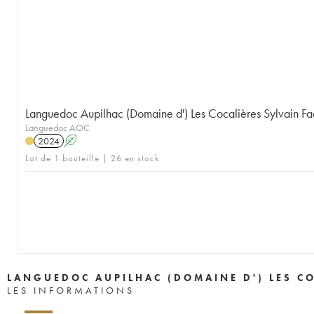
Languedoc Aupilhac (Domaine d') Les Cocalières Sylvain Fa
Languedoc AOC
2024
A
Lot de 1 bouteille | 26 en stock
LANGUEDOC AUPILHAC (DOMAINE D') LES CO
LES INFORMATIONS