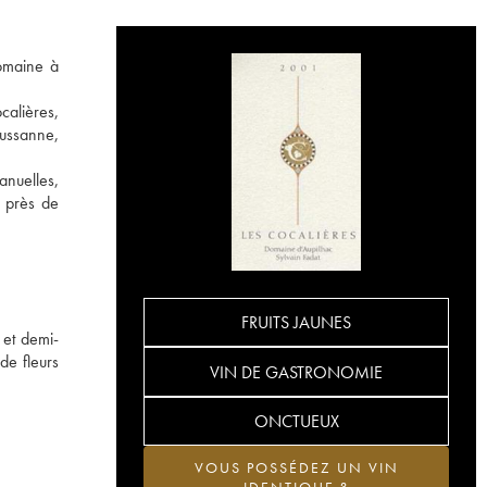
domaine à
calières,
oussanne,
anuelles,
s près de
FRUITS JAUNES
 et demi-
de fleurs
VIN DE GASTRONOMIE
ONCTUEUX
VOUS POSSÉDEZ UN VIN