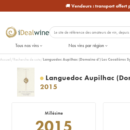
🚚
Vendeurs :
transport offert
Tous nos vins
Nos vins par région
Accueil
/
Recherche de cote
/
Languedoc Aupilhac (Domaine d') Les Cocalières S
Languedoc Aupilhac (Dom
2015
Millésime
2015