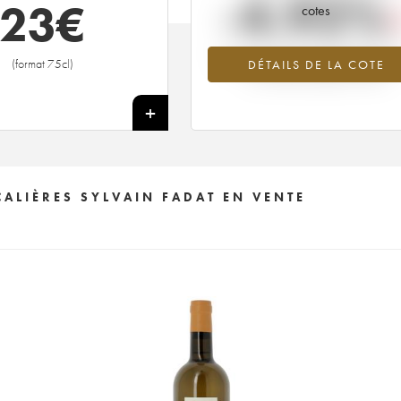
-4.92%
23
€
cotes
Tendance à la baisse du millésime 2
(format 75cl)
DÉTAILS DE LA COTE
en 2026 par rapport à 2025
+
ALIÈRES SYLVAIN FADAT EN VENTE