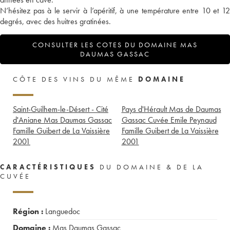
N’hésitez pas à le servir à l’apéritif, à une température entre 10 et 12
degrés, avec des huitres gratinées.
CONSULTER LES COTES DU DOMAINE MAS
DAUMAS GASSAC
CÔTE DES VINS DU MÊME
DOMAINE
Saint-Guilhem-le-Désert - Cité
Pays d'Hérault Mas de Daumas
d'Aniane Mas Daumas Gassac
Gassac Cuvée Emile Peynaud
Famille Guibert de La Vaissière
Famille Guibert de La Vaissière
2001
2001
CARACTÉRISTIQUES
DU DOMAINE & DE LA
CUVÉE
Région :
Languedoc
Domaine :
Mas Daumas Gassac