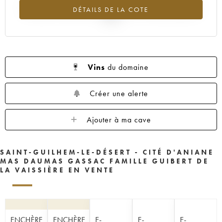
Tendance à la hausse du millésime 2001 en 2026 par rapport à
DÉTAILS DE LA COTE
2025
Vins
du domaine
Créer une alerte
Ajouter à ma cave
SAINT-GUILHEM-LE-DÉSERT - CITÉ D'ANIANE
MAS DAUMAS GASSAC FAMILLE GUIBERT DE
LA VAISSIÈRE EN VENTE
ENCHÈRE
ENCHÈRE
E-
E-
E-