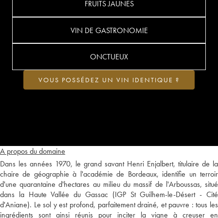
FRUITS JAUNES
VIN DE GASTRONOMIE
ONCTUEUX
VOUS POSSÉDEZ UN VIN IDENTIQUE ?
A propos du domaine
Dans les années 1970, le grand savant Henri Enjalbert, titulaire de la
chaire de géographie à l'académie de Bordeaux, identifie un terroir
d'une quarantaine d'hectares au milieu du massif de l'Arboussas, situé
dans la Haute Vallée du Gassac (IGP St Guilhem-le-Désert - Cité
d'Aniane). Le sol y est profond, parfaitement drainé, et pauvre : tous les
ingrédients sont ainsi réunis pour inciter la vigne à creuser en