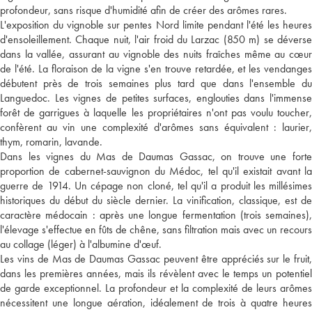
profondeur, sans risque d'humidité afin de créer des arômes rares.
L'exposition du vignoble sur pentes Nord limite pendant l'été les heures
d'ensoleillement. Chaque nuit, l'air froid du Larzac (850 m) se déverse
dans la vallée, assurant au vignoble des nuits fraîches même au cœur
de l'été. La floraison de la vigne s'en trouve retardée, et les vendanges
débutent près de trois semaines plus tard que dans l'ensemble du
Languedoc. Les vignes de petites surfaces, englouties dans l'immense
forêt de garrigues à laquelle les propriétaires n'ont pas voulu toucher,
confèrent au vin une complexité d'arômes sans équivalent : laurier,
thym, romarin, lavande.
Dans les vignes du Mas de Daumas Gassac, on trouve une forte
proportion de cabernet-sauvignon du Médoc, tel qu'il existait avant la
guerre de 1914. Un cépage non cloné, tel qu'il a produit les millésimes
historiques du début du siècle dernier. La vinification, classique, est de
caractère médocain : après une longue fermentation (trois semaines),
l'élevage s'effectue en fûts de chêne, sans filtration mais avec un recours
au collage (léger) à l'albumine d'œuf.
Les vins de Mas de Daumas Gassac peuvent être appréciés sur le fruit,
dans les premières années, mais ils révèlent avec le temps un potentiel
de garde exceptionnel. La profondeur et la complexité de leurs arômes
nécessitent une longue aération, idéalement de trois à quatre heures