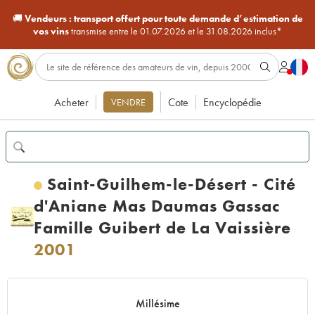
🚚
Vendeurs :
transport offert pour toute demande d’estimation de
vos vins
transmise entre le 01.07.2026 et le 31.08.2026 inclus*
Acheter
Cote
Encyclopédie
VENDRE
Saint-Guilhem-le-Désert - Cité
d'Aniane Mas Daumas Gassac
Famille Guibert de La Vaissière
2001
Millésime