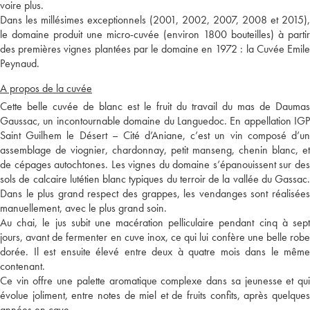
voire plus.
Dans les millésimes exceptionnels (2001, 2002, 2007, 2008 et 2015),
le domaine produit une micro-cuvée (environ 1800 bouteilles) à partir
des premières vignes plantées par le domaine en 1972 : la Cuvée Emile
Peynaud.
A propos de la cuvée
Cette belle cuvée de blanc est le fruit du travail du mas de Daumas
Gaussac, un incontournable domaine du Languedoc. En appellation IGP
Saint Guilhem le Désert – Cité d’Aniane, c’est un vin composé d’un
assemblage de viognier, chardonnay, petit manseng, chenin blanc, et
de cépages autochtones. Les vignes du domaine s’épanouissent sur des
sols de calcaire lutétien blanc typiques du terroir de la vallée du Gassac.
Dans le plus grand respect des grappes, les vendanges sont réalisées
manuellement, avec le plus grand soin.
Au chai, le jus subit une macération pelliculaire pendant cinq à sept
jours, avant de fermenter en cuve inox, ce qui lui confère une belle robe
dorée. Il est ensuite élevé entre deux à quatre mois dans le même
contenant.
Ce vin offre une palette aromatique complexe dans sa jeunesse et qui
évolue joliment, entre notes de miel et de fruits confits, après quelques
années en cave.