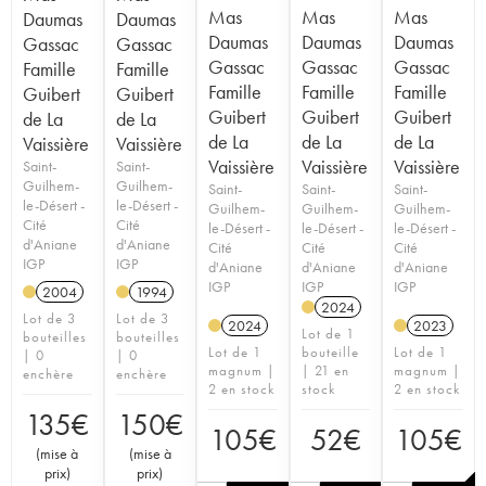
Mas
Mas
Mas
Daumas
Daumas
Daumas
Daumas
Daumas
Gassac
Gassac
Gassac
Gassac
Gassac
Famille
Famille
Famille
Famille
Famille
Guibert
Guibert
Guibert
Guibert
Guibert
de La
de La
de La
de La
de La
Vaissière
Vaissière
Vaissière
Vaissière
Vaissière
Saint-
Saint-
Guilhem-
Guilhem-
Saint-
Saint-
Saint-
le-Désert -
le-Désert -
Guilhem-
Guilhem-
Guilhem-
Cité
Cité
le-Désert -
le-Désert -
le-Désert -
d'Aniane
d'Aniane
Cité
Cité
Cité
IGP
IGP
d'Aniane
d'Aniane
d'Aniane
IGP
IGP
IGP
2004
1994
2024
Lot de 3
Lot de 3
2024
2023
Lot de 1
bouteilles
bouteilles
Lot de 1
bouteille
Lot de 1
| 0
| 0
magnum |
| 21 en
magnum |
enchère
enchère
2 en stock
stock
2 en stock
135
€
150
€
105
€
52
€
105
€
(
mise à
(
mise à
prix
)
prix
)