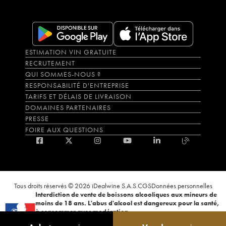
ESTIMATION VIN GRATUITE
RECRUTEMENT
QUI SOMMES-NOUS ?
RESPONSABILITÉ D'ENTREPRISE
TARIFS ET DÉLAIS DE LIVRAISON
DOMAINES PARTENAIRES
PRESSE
FOIRE AUX QUESTIONS
Tous droits réservés © 2026 iDealwine S.A.S.
CGS
Données personnelles
Interdiction de vente de boissons alcooliques aux mineurs de
moins de 18 ans. L'abus d'alcool est dangereux pour la santé,
à consommer avec modération.
La preuve de majorité de l'acheteur est exigée au moment de la vente en