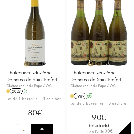
Châteauneuf-du-Pape
Châteauneuf-du-Pape
Domaine de Saint Préfert
Domaine de Saint Préfert
Châteauneuf-du-Pape AOC
Châteauneuf-du-Pape AOC
2023
A
1989
A
Lot de 1 bouteille | 5 en stock
Lot de 3 bouteilles | 0 enchère
80
€
90
€
(
mise à prix
)
30
€
Prix à l'unité