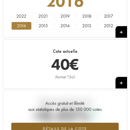
2016
2022
2021
2019
2018
2017
2016
2015
2014
2013
2012
2011
2010
2009
2008
2006
2005
1997
1991
1990
Cote actuelle
40
€
(format 75cl)
+
Tendance actuelle de la cote
Accès gratuit et illimité
+0.45%
aux statistiques de plus de 150 000 cotes
Tendance à la hausse du millésime 2016 en 2026 par rapport à
DÉTAILS DE LA COTE