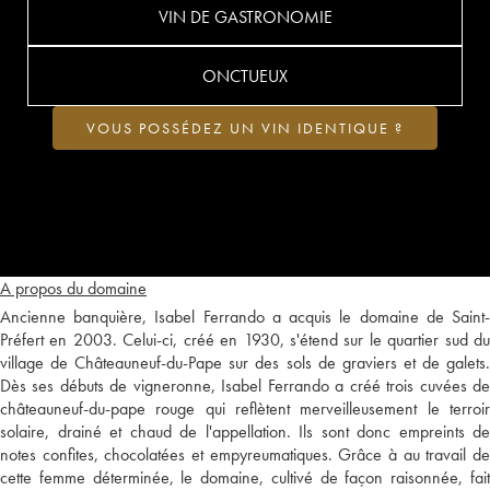
VIN DE GASTRONOMIE
ONCTUEUX
VOUS POSSÉDEZ UN VIN IDENTIQUE ?
A propos du domaine
Ancienne banquière, Isabel Ferrando a acquis le domaine de Saint-
Préfert en 2003. Celui-ci, créé en 1930, s'étend sur le quartier sud du
village de Châteauneuf-du-Pape sur des sols de graviers et de galets.
Dès ses débuts de vigneronne, Isabel Ferrando a créé trois cuvées de
châteauneuf-du-pape rouge qui reflètent merveilleusement le terroir
solaire, drainé et chaud de l'appellation. Ils sont donc empreints de
notes confites, chocolatées et empyreumatiques. Grâce à au travail de
cette femme déterminée, le domaine, cultivé de façon raisonnée, fait