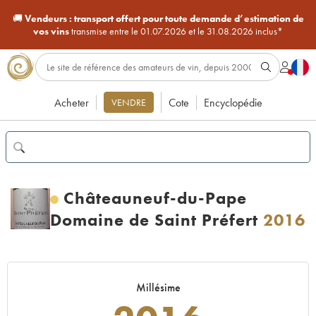
🚚
Vendeurs :
transport offert pour toute demande d’estimation de
vos vins
transmise entre le 01.07.2026 et le 31.08.2026 inclus*
Acheter
Cote
Encyclopédie
VENDRE
Châteauneuf-du-Pape
Domaine de Saint Préfert
2016
Millésime