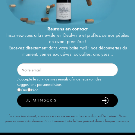
Restons en
contact
Inscrivez-vous à la newsletter iDealwine et profitez de nos pépites
en avant-première !
Recevez directement dans votre boîte mail : nos découvertes du
moment, ventes exclusives, actualités, analyses...
J'accepte le suivi de mes emails afin de recevoir des
suggestions personnalisées
Oui
Non
JE M'INSCRIS
En vous inscrivant, vous acceptez de recevoir les emails de iDealwine. Vous
pouvez vous désabonner à tout moment via le lien présent dans chaque message.