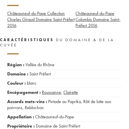
Châteauneuf-du-Pape Collection
Châteauneuf-du-Pape
Charles Giraud Domaine Saint-Préfert
Colombis Domaine Saint-
2016
Préfert
2016
CARACTÉRISTIQUES
DU DOMAINE & DE LA
CUVÉE
Région :
Vallée du Rhône
Domaine :
Saint Préfert
Couleur :
blanc
Encépagement :
Roussanne
,
Clairette
Accords mets-vins :
Pintade au Paprika
,
Rôti de lotte aux
poivrons
,
Reblochon
Appellation :
Châteauneuf-du-Pape
Propriétaire :
Domaine de Saint Préfert