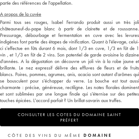
partie des références de l'appellation.
A propos de la cuvée
Parmi tous ses rouges, Isabel Ferrando produit aussi un très joli
châteauneuf-du-pape blanc à partir de clairette et de roussanne.
Pressurage, débourbage et fermentation en cuve avec les levures
indigènes font partie des étapes de vinification. Quant à l'élevage, celui-
ci s'effectue en fûts durant 6 mois, dont 1/3 en cuve, 1/3 en fût de 1
vin , et 1/3 en fût de 2 vins. Son potentiel de garde avoisine la dizaine
d'années. A la dégustation on découvre un joli vin à la robe jaune et
brillante. Le nez expressif délivre des effluves de fleurs et de fruits
blancs. Poires, pommes, agrumes, anis, acacia sont autant d'arômes qui
se bousculent pour s'échapper du verre. La bouche est tout aussi
charmante : précise, généreuse, rectiligne. Les notes florales dominent
et sont sublimées par une longue finale qui s'éternise sur des petites
touches épicées. L'accord parfait ? Un brillat-savarin aux truffes.
CONSULTER LES COTES DU DOMAINE SAINT
PRÉFERT
CÔTE DES VINS DU MÊME
DOMAINE