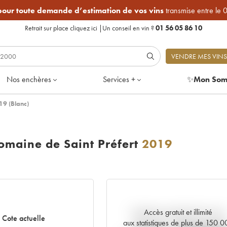
 pour toute demande d’estimation de vos vins
transmise entre le 
Retrait sur place
cliquez ici
|
Un conseil en vin ?
01 56 05 86 10
VENDRE MES VINS
Nos enchères
Services +
✨
Mon Som
19 (Blanc)
maine de Saint Préfert
2019
Accès gratuit et illimité
Tendance actuelle de la cote
Cote actuelle
aux statistiques de plus de 150 