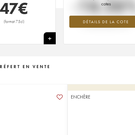
-16.26
47
€
cotes
Tendance à la baisse du millésime 2
(format 75cl)
DÉTAILS DE LA COTE
en 2026 par rapport à 2025
+
RÉFERT EN VENTE
ENCHÈRE