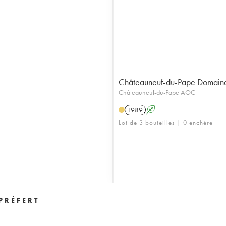
Châteauneuf-du-Pape Domaine 
Châteauneuf-du-Pape AOC
1989
A
Lot de 3 bouteilles | 0 enchère
PRÉFERT