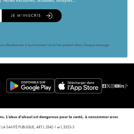
ventes exclusives, actualités, analyses...
JE M'INSCRIS
vous désabonner à tout moment via le lien présent dans chaque message.
E
ans. L'abus d'alcool est dangereux pour la santé, à consommer avec
 DE LA SANTÉ PUBLIQUE, ART.L.3342-1 et L.3353-3