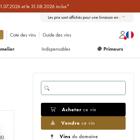
01.07.2026 et le 31.08.2026 inclus*
Les prix sont affichés pour une livraison en :
Cote des vins
Guide des vins
melier
Indispensables
🍇 Primeurs
Acheter
ce vin
Vendre
ce vin
Vins
du domaine
000