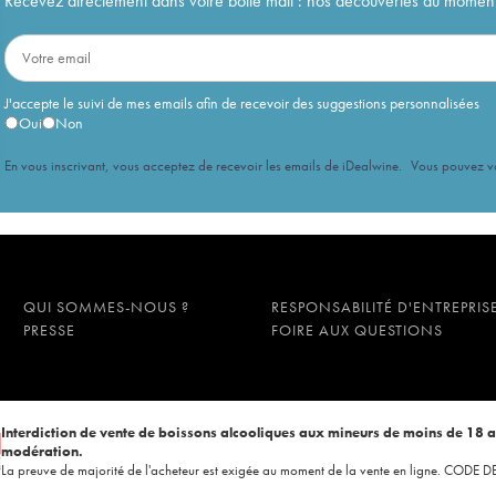
Recevez directement dans votre boîte mail : nos découvertes du moment, 
J'accepte le suivi de mes emails afin de recevoir des suggestions personnalisées
Oui
Non
En vous inscrivant, vous acceptez de recevoir les emails de iDealwine. Vous pouvez 
QUI SOMMES-NOUS ?
RESPONSABILITÉ D'ENTREPRIS
PRESSE
FOIRE AUX QUESTIONS
Interdiction de vente de boissons alcooliques aux mineurs de moins de 18 
modération.
La preuve de majorité de l'acheteur est exigée au moment de la vente en ligne. CODE