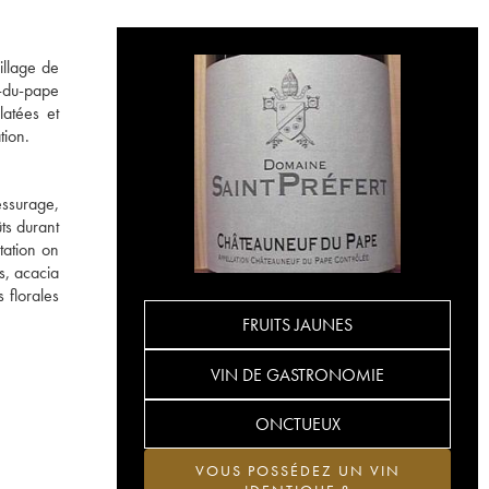
illage de
f-du-pape
latées et
tion.
essurage,
ts durant
tation on
is, acacia
 florales
FRUITS JAUNES
VIN DE GASTRONOMIE
ONCTUEUX
VOUS POSSÉDEZ UN VIN