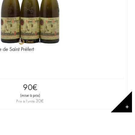
de Saint Préfert
90
€
(
mise à prix
)
30
€
Prix à l'unité
✕