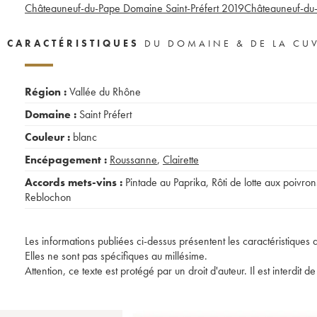
Châteauneuf-du-Pape Domaine Saint-Préfert
2019
Châteauneuf-du-
CARACTÉRISTIQUES
DU DOMAINE & DE LA CU
Région :
Vallée du Rhône
Domaine :
Saint Préfert
Couleur :
blanc
Encépagement :
Roussanne
,
Clairette
Accords mets-vins :
Pintade au Paprika
,
Rôti de lotte aux poivron
Reblochon
Les informations publiées ci-dessus présentent les caractéristiques 
Elles ne sont pas spécifiques au millésime.
Attention, ce texte est protégé par un droit d'auteur. Il est interdi