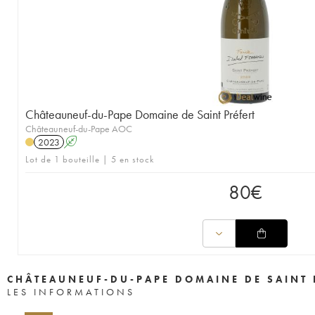
Châteauneuf-du-Pape Domaine de Saint Préfert
Châteauneuf-du-Pape AOC
2023
A
Lot de 1 bouteille | 5 en stock
80
€
CHÂTEAUNEUF-DU-PAPE DOMAINE DE SAINT 
LES INFORMATIONS