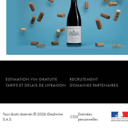
ESTIMATION VIN GRATUITE
RECRUTEMENT
TARIFS ET DÉLAIS DE LIVRAISON
DOMAINES PARTENAIRES
Tous droits réservés © 2026 iDealwine
Données
CGS
S.A.S.
personnelles