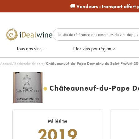
🚚
Vendeurs :
transport offert
Tous nos vins
Nos vins par région
Accueil
/
Recherche de cote
/
Châteauneuf-du-Pape Domaine de Saint Préfert 20
Châteauneuf-du-Pape Do
Millésime
2019