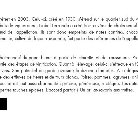
fert en 2003. Celui-ci, créé en 1930, s'étend sur le quartier sud du v
ébuts de vigneronne, Isabel Ferrando a créé trois cuvées de châteauneu
haud de l'appellation. Ils sont donc empreints de notes confites, choco
ine, cultivé de façon raisonnée, fait partie des références de l'appella
châteauneuf-du-pape blanc à partir de clairette et de roussanne. Pr
e des étapes de vinification. Quant à l'élevage, celui-ci s'effectue en fû
vins. Son potentiel de garde avoisine la dizaine d'années. A la dégus
re des effluves de fleurs et de fruits blancs. Poires, pommes, agrumes, an
uche est tout aussi charmante : précise, généreuse, rectiligne. Les notes
etites touches épicées. L'accord parfait ? Un brillat-savarin aux truffes.