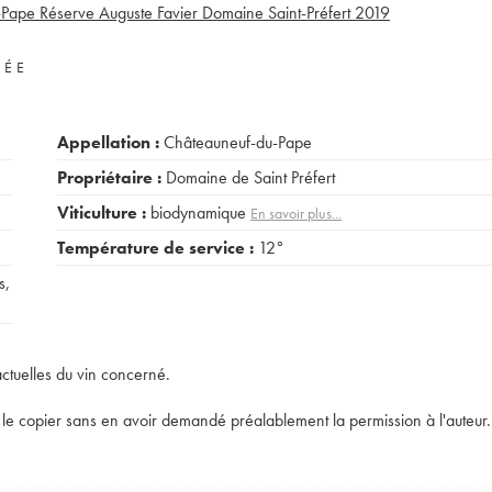
Pape Réserve Auguste Favier Domaine Saint-Préfert
2019
VÉE
Appellation :
Châteauneuf-du-Pape
Propriétaire :
Domaine de Saint Préfert
Viticulture :
biodynamique
En savoir plus...
Température de service :
12°
s
,
actuelles du vin concerné.
t de le copier sans en avoir demandé préalablement la permission à l'auteur.