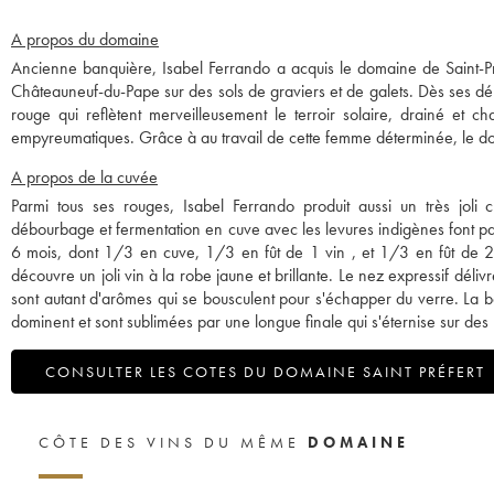
A propos du domaine
Ancienne banquière, Isabel Ferrando a acquis le domaine de Saint-Pré
Châteauneuf-du-Pape sur des sols de graviers et de galets. Dès ses d
rouge qui reflètent merveilleusement le terroir solaire, drainé et c
empyreumatiques. Grâce à au travail de cette femme déterminée, le doma
A propos de la cuvée
Parmi tous ses rouges, Isabel Ferrando produit aussi un très joli 
débourbage et fermentation en cuve avec les levures indigènes font parti
6 mois, dont 1/3 en cuve, 1/3 en fût de 1 vin , et 1/3 en fût de 2 
découvre un joli vin à la robe jaune et brillante. Le nez expressif déliv
sont autant d'arômes qui se bousculent pour s'échapper du verre. La bo
dominent et sont sublimées par une longue finale qui s'éternise sur des p
CONSULTER LES COTES DU DOMAINE SAINT PRÉFERT
CÔTE DES VINS DU MÊME
DOMAINE