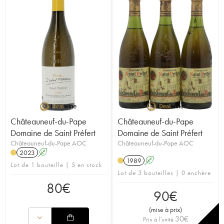
Châteauneuf-du-Pape
Châteauneuf-du-Pape
Domaine de Saint Préfert
Domaine de Saint Préfert
Châteauneuf-du-Pape AOC
Châteauneuf-du-Pape AOC
2023
A
1989
A
Lot de 1 bouteille | 5 en stock
Lot de 3 bouteilles | 0 enchère
80
€
90
€
(
mise à prix
)
30
€
Prix à l'unité