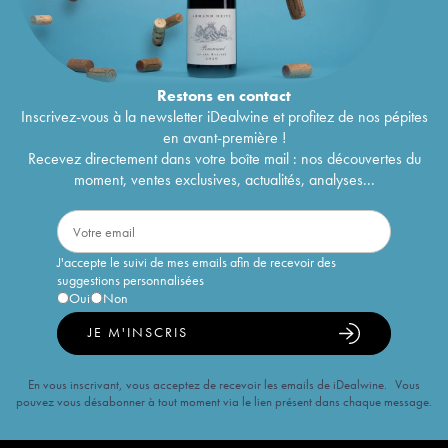
Restons en
contact
Inscrivez-vous à la newsletter iDealwine et profitez de nos pépites
en avant-première !
Recevez directement dans votre boîte mail : nos découvertes du
moment, ventes exclusives, actualités, analyses...
J'accepte le suivi de mes emails afin de recevoir des
suggestions personnalisées
Oui
Non
JE M'INSCRIS
En vous inscrivant, vous acceptez de recevoir les emails de iDealwine. Vous
pouvez vous désabonner à tout moment via le lien présent dans chaque message.