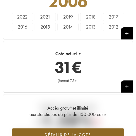
2006
2022
2021
2019
2018
2017
2016
2015
2014
2013
2012
2011
2010
2009
2008
2006
2005
1997
1991
1990
Cote actuelle
31
€
(format 75cl)
+
Tendance actuelle de la cote
Accès gratuit et illimité
-1.28%
aux statistiques de plus de 150 000 cotes
Tendance à la baisse du millésime 2006 en 2026 par rapport à
DÉTAILS DE LA COTE