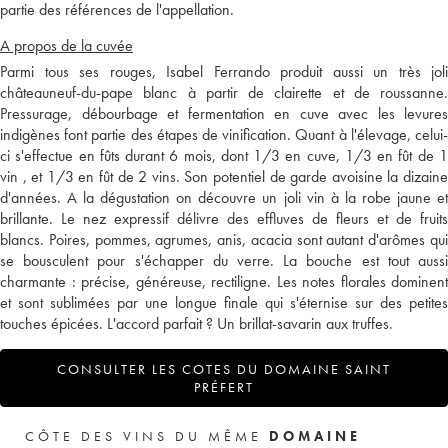
partie des références de l'appellation.
A propos de la cuvée
Parmi tous ses rouges, Isabel Ferrando produit aussi un très joli
châteauneuf-du-pape blanc à partir de clairette et de roussanne.
Pressurage, débourbage et fermentation en cuve avec les levures
indigènes font partie des étapes de vinification. Quant à l'élevage, celui-
ci s'effectue en fûts durant 6 mois, dont 1/3 en cuve, 1/3 en fût de 1
vin , et 1/3 en fût de 2 vins. Son potentiel de garde avoisine la dizaine
d'années. A la dégustation on découvre un joli vin à la robe jaune et
brillante. Le nez expressif délivre des effluves de fleurs et de fruits
blancs. Poires, pommes, agrumes, anis, acacia sont autant d'arômes qui
se bousculent pour s'échapper du verre. La bouche est tout aussi
charmante : précise, généreuse, rectiligne. Les notes florales dominent
et sont sublimées par une longue finale qui s'éternise sur des petites
touches épicées. L'accord parfait ? Un brillat-savarin aux truffes.
CONSULTER LES COTES DU DOMAINE SAINT
PRÉFERT
CÔTE DES VINS DU MÊME
DOMAINE