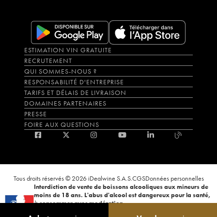
ESTIMATION VIN GRATUITE
RECRUTEMENT
QUI SOMMES-NOUS ?
RESPONSABILITÉ D'ENTREPRISE
TARIFS ET DÉLAIS DE LIVRAISON
DOMAINES PARTENAIRES
PRESSE
FOIRE AUX QUESTIONS
Tous droits réservés © 2026 iDealwine S.A.S.
CGS
Données personnelles
Interdiction de vente de boissons alcooliques aux mineurs de
moins de 18 ans. L'abus d'alcool est dangereux pour la santé,
à consommer avec modération.
La preuve de majorité de l'acheteur est exigée au moment de la vente en