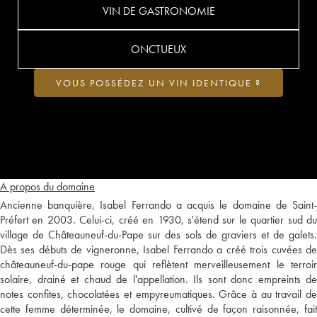
VIN DE GASTRONOMIE
ONCTUEUX
VOUS POSSÉDEZ UN VIN IDENTIQUE ?
A propos du domaine
Ancienne banquière, Isabel Ferrando a acquis le domaine de Saint-
Préfert en 2003. Celui-ci, créé en 1930, s'étend sur le quartier sud du
village de Châteauneuf-du-Pape sur des sols de graviers et de galets.
Dès ses débuts de vigneronne, Isabel Ferrando a créé trois cuvées de
châteauneuf-du-pape rouge qui reflètent merveilleusement le terroir
solaire, drainé et chaud de l'appellation. Ils sont donc empreints de
notes confites, chocolatées et empyreumatiques. Grâce à au travail de
cette femme déterminée, le domaine, cultivé de façon raisonnée, fait