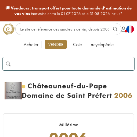
🚚
Vendeurs :
transport offert pour toute demande d’estimation de
vos vins
transmise entre le 01.07.2026 et le 31.08.2026 inclus*
Acheter
Cote
Encyclopédie
VENDRE
Châteauneuf-du-Pape
Domaine de Saint Préfert
2006
Millésime