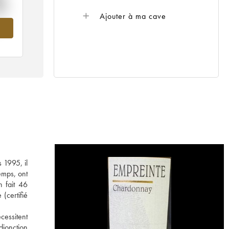
%
Ajouter à ma cave
99
 1995, il
emps, ont
n fait 46
(certifié
cessitent
djonction