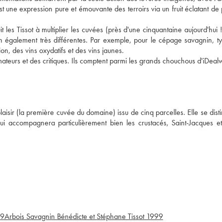
st une expression pure et émouvante des terroirs via un fruit éclatant de 
 les Tissot à multiplier les cuvées (près d'une cinquantaine aujourd'hui !)
ion également très différentes. Par exemple, pour le cépage savagnin, t
ion, des vins oxydatifs et des vins jaunes.
ateurs et des critiques. Ils comptent parmi les grands chouchous d'iDeal
aisir (la première cuvée du domaine) issu de cinq parcelles. Elle se dist
ui accompagnera particulièrement bien les crustacés, Saint-Jacques et
99
Arbois Savagnin Bénédicte et Stéphane Tissot
1999