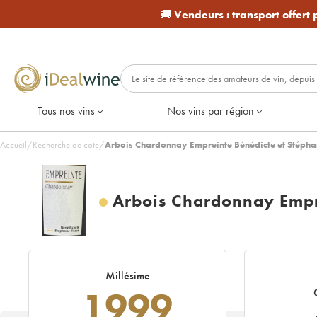
🚚
Vendeurs :
transport offert
Tous nos vins
Nos vins par région
Accueil
/
Recherche de cote
/
Arbois Chardonnay Empreinte Bénédicte et Stéphan
Arbois Chardonnay Empre
Millésime
1999