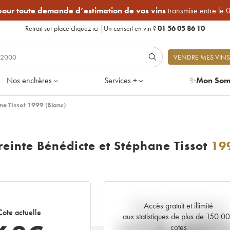
 pour toute demande d’estimation de vos vins
transmise entre le 
Retrait sur place
cliquez ici
|
Un conseil en vin ?
01 56 05 86 10
VENDRE MES VINS
Nos enchères
Services +
✨
Mon Som
e Tissot 1999 (Blanc)
inte Bénédicte et Stéphane Tissot
19
Accès gratuit et illimité
Tendance actuelle de la cote
Cote actuelle
aux statistiques de plus de 150 0
cotes