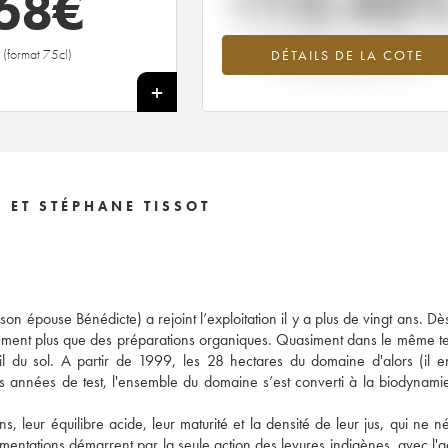
+13.43
68
€
Tendance à la hausse du millésime 19
(format 75cl)
DÉTAILS DE LA COTE
en 2026 par rapport à 2025
+
 ET STÉPHANE TISSOT
n épouse Bénédicte) a rejoint l’exploitation il y a plus de vingt ans. Dès
vement plus que des préparations organiques. Quasiment dans le même t
l du sol. A partir de 1999, les 28 hectares du domaine d'alors (il e
es années de test, l'ensemble du domaine s’est converti à la biodynamie 
s, leur équilibre acide, leur maturité et la densité de leur jus, qui ne né
ermentations démarrent par la seule action des levures indigènes, avec l'a