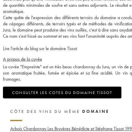
de quantités minimales de soufre et sans autres adjuvants. Le résultat e
aromatique.
Cette quête de l'expression des différents terroirs du domaine a conduit
de cépages différents, de terroirs typés et de méthodes de vinificat
Jura, le domaine peut produire des vins ouillés, c'est à dire sans oxydat
Ce nom s'est hissé au sommet et ses vins font l'unanimité auprès des am
Lire l'article du blog sur le domaine Tissot
A propos de la cuvée
La cuvée "Empreinte" est un très beau chardonnay du Jura, un vin de pl
son aromatique fruitée, fumée et épicée et sa fine acidité. Un vin q
fromages.
CONSULTER LES COTES DU DOMAINE TISSOT
CÔTE DES VINS DU MÊME
DOMAINE
Arbois Chardonnay Les Bruyères Bénédicte et Stéphane Tissot
19