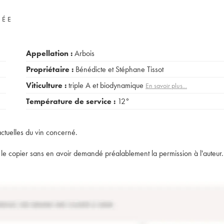
VÉE
Appellation :
Arbois
Propriétaire :
Bénédicte et Stéphane Tissot
Viticulture :
triple A et biodynamique
En savoir plus...
Température de service :
12°
actuelles du vin concerné.
t de le copier sans en avoir demandé préalablement la permission à l'auteur.