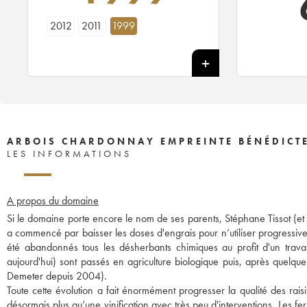
2012
2011
1999
ARBOIS CHARDONNAY EMPREINTE BÉNÉDICTE
LES INFORMATIONS
A propos du domaine
Si le domaine porte encore le nom de ses parents, Stéphane Tissot (et so
a commencé par baisser les doses d'engrais pour n’utiliser progressi
été abandonnés tous les désherbants chimiques au profit d'un travai
aujourd'hui) sont passés en agriculture biologique puis, après quelqu
Demeter depuis 2004).
Toute cette évolution a fait énormément progresser la qualité des raisin
désormais plus qu’une vinification avec très peu d'interventions. Les f