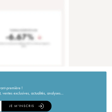
vant-première !
ventes exclusives, actualités, analyses...
JE M'INSCRIS