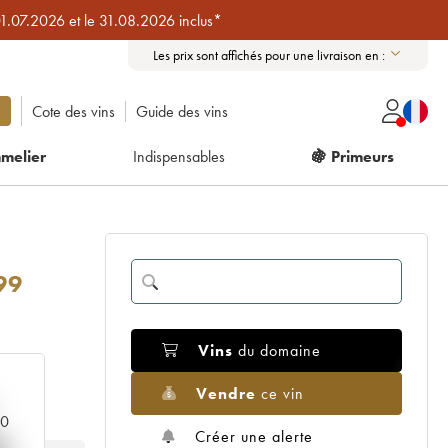
01.07.2026 et le 31.08.2026 inclus*
Les prix sont affichés pour une livraison en :
Cote des vins
Guide des vins
melier
Indispensables
🍇 Primeurs
99
Vins
du domaine
Vendre
ce vin
00
Créer une alerte