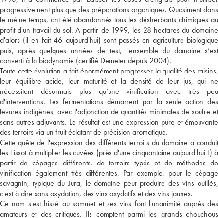
progressivement plus que des préparations organiques. Quasiment dans
le même temps, ont été abandonnés tous les désherbants chimiques au
profit d'un travail du sol. A partir de 1999, les 28 hectares du domaine
d'alors (il en fait 46 aujourd'hui) sont passés en agriculture biologique
puis, après quelques années de test, l'ensemble du domaine s’est
converti à la biodynamie (certifié Demeter depuis 2004).
Toute cette évolution a fait énormément progresser la qualité des raisins,
leur équilibre acide, leur maturité et la densité de leur jus, qui ne
nécessitent désormais plus qu’une vinification avec très peu
d'interventions. Les fermentations démarrent par la seule action des
levures indigènes, avec l'adjonction de quantités minimales de soufre et
sans autres adjuvants. Le résultat est une expression pure et émouvante
des terroirs via un fruit éclatant de précision aromatique.
Cette quête de l'expression des différents terroirs du domaine a conduit
les Tissot à multiplier les cuvées (près d'une cinquantaine aujourd'hui !) à
partir de cépages différents, de terroirs typés et de méthodes de
vinification également très différentes. Par exemple, pour le cépage
savagnin, typique du Jura, le domaine peut produire des vins ouillés,
c'est à dire sans oxydation, des vins oxydatifs et des vins jaunes.
Ce nom s'est hissé au sommet et ses vins font l'unanimité auprès des
amateurs et des critiques. Ils comptent parmi les grands chouchous