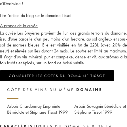
d'iDealwine !
Lire l'article du blog sur le domaine Tissot
A propos de la cuvée
La cuvée Les Bruyères provient de l'un des grands terroirs du domaine,
issu d'une parcelle d'un peu moins d'un hectare, au sol argileux et sous-
sol de marnes bleues. Elle est vinifiée en fût de 228L (avec 20% de
neuf) et élevée sur lies durant 24 mois. Le soufre est limité au maximum.
Il s'agit d'un vin minéral, pur et complexe, dense et vif, aux arômes à la
fois fruités et épicés, sur un fond de boisé subtile.
CONSULTER LES COTES DU DOMAINE TISSOT
CÔTE DES VINS DU MÊME
DOMAINE
Arbois Chardonnay Empreinte
Arbois Savagnin Bénédicte et
Bénédicte et Stéphane Tissot
1999
Stéphane Tissot
1999
CARACTÉRISTIQUES
DU DOMAINE & DE LA