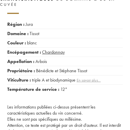
CUVÉE
Région :
Jura
Domaine :
Tissot
Couleur :
blanc
Encépagement :
Chardonnay
Appellation :
Arbois
Propriétaire :
Bénédicte et Stéphane Tissot
Viticulture :
triple A et biodynamique
En savoir plus...
Température de service :
12°
Les informations publiées ci-dessus présentent les
caractéristiques actuelles du vin concerné.
Elles ne sont pas spécifiques au millésime.
Attention, ce texte est protégé par un droit d'auteur. Il est interdit