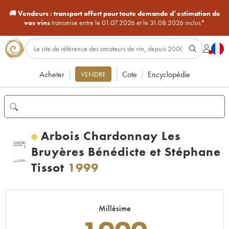
🚚
Vendeurs :
transport offert pour toute demande d’estimation de
vos vins
transmise entre le 01.07.2026 et le 31.08.2026 inclus*
Acheter
Cote
Encyclopédie
VENDRE
Arbois Chardonnay Les
Bruyères Bénédicte et Stéphane
Tissot
1999
Millésime