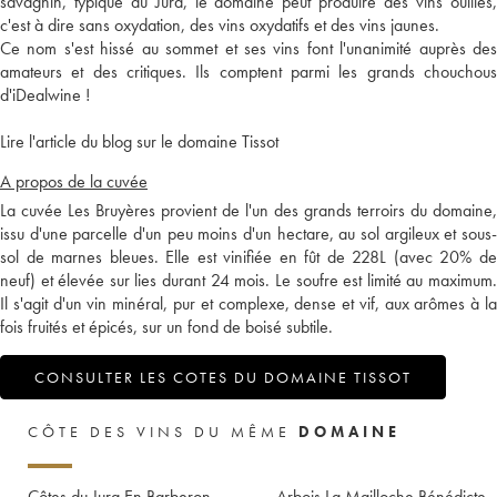
savagnin, typique du Jura, le domaine peut produire des vins ouillés,
c'est à dire sans oxydation, des vins oxydatifs et des vins jaunes.
Ce nom s'est hissé au sommet et ses vins font l'unanimité auprès des
amateurs et des critiques. Ils comptent parmi les grands chouchous
d'iDealwine !
Lire l'article du blog sur le domaine Tissot
A propos de la cuvée
La cuvée Les Bruyères provient de l'un des grands terroirs du domaine,
issu d'une parcelle d'un peu moins d'un hectare, au sol argileux et sous-
sol de marnes bleues. Elle est vinifiée en fût de 228L (avec 20% de
neuf) et élevée sur lies durant 24 mois. Le soufre est limité au maximum.
Il s'agit d'un vin minéral, pur et complexe, dense et vif, aux arômes à la
fois fruités et épicés, sur un fond de boisé subtile.
CONSULTER LES COTES DU DOMAINE TISSOT
CÔTE DES VINS DU MÊME
DOMAINE
Côtes du Jura En Barberon
Arbois La Mailloche Bénédicte