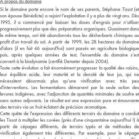
A propos du domaine
Si le domaine porte encore le nom de ses parents, Stéphane Tissot (et
son épouse Bénédicte) a rejoint l’exploitation il y a plus de vingt ans. Dès
1995, il a commencé par baisser les doses d'engrais pour n’utiliser
progressivement plus que des préparations organiques. Quasiment dans
le même temps, ont été abandonnés tous les désherbants chimiques au
profit d'un travail du sol. A partir de 1999, les 28 hectares du domaine
d'alors (il en fait 46 aujourd'hui) sont passés en agriculture biologique
puis, après quelques années de test, l'ensemble du domaine s’est
converti à la biodynamie (certifié Demeter depuis 2004).
Toute cette évolution a fait énormément progresser la qualité des raisins,
leur équilibre acide, leur maturité et la densité de leur jus, qui ne
nécessitent désormais plus qu’une vinification avec très peu
d'interventions. Les fermentations démarrent par la seule action des
levures indigènes, avec l'adjonction de quantités minimales de soufre et
sans autres adjuvants. Le résultat est une expression pure et émouvante
des terroirs via un fruit éclatant de précision aromatique.
Cette quête de l'expression des différents terroirs du domaine a conduit
les Tissot à multiplier les cuvées (près d'une cinquantaine aujourd'hui !) à
partir de cépages différents, de terroirs typés et de méthodes de
vinification également très différentes. Par exemple, pour le cépage