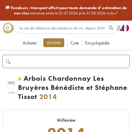
🚚
Vendeurs :
transport offert pour toute demande d’estimation de
vos vins
transmise entre le 01.07.2026 et le 31.08.2026 inclus*
Acheter
Cote
Encyclopédie
VENDRE
Arbois Chardonnay Les
Bruyères Bénédicte et Stéphane
Tissot
2014
Millésime