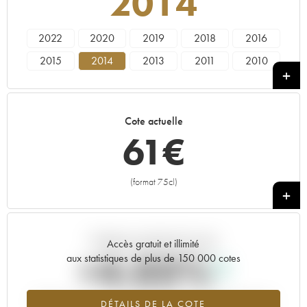
2014
2022
2020
2019
2018
2016
2015
2014
2013
2011
2010
2009
2008
2007
2006
2005
2004
2003
2002
2000
1999
Cote actuelle
61
€
(format 75cl)
+
Tendance actuelle de la cote
Accès gratuit et illimité
+4.03%
aux statistiques de plus de 150 000 cotes
Tendance à la hausse du millésime 2014 en 2026 par rapport à
DÉTAILS DE LA COTE