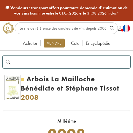
🚚
Vendeurs :
transport offert pour toute demande d’estimation de
vos vins
transmise entre le 01.07.2026 et le 31.08.2026 inclus*
Acheter
Cote
Encyclopédie
VENDRE
Arbois La Mailloche
Bénédicte et Stéphane Tissot
2008
Millésime