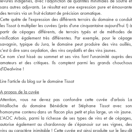
levures indigènes, avec l'adjonction de quantités minimales de soufre et
sans autres adjuvants. Le résultat est une expression pure et émouvante
des terroirs via un fruit éclatant de précision aromatique.
Cette quête de l'expression des différents terroirs du domaine a conduit
les Tissot à multiplier les cuvées (près d'une cinquantaine aujourd'hui !) à
partir de cépages différents, de terroirs typés et de méthodes de
vinification également très différentes. Par exemple, pour le cépage
savagnin, typique du Jura, le domaine peut produire des vins ouillés,
c'est à dire sans oxydation, des vins oxydatifs et des vins jaunes.
Ce nom s'est hissé au sommet et ses vins font l'unanimité auprès des
amateurs et des critiques. Ils comptent parmi les grands chouchous
d'iDealwine !
Lire l'article du blog sur le domaine Tissot
A propos de la cuvée
Attention, vous ne devez pas confondre cette cuvée d'arbois La
Mailloche du domaine Bénédicte et Stéphane Tissot avec son
homonyme contenu dans un flacon plus petit et plus large, un vin jaune.
L'AOC Arbois, parmi la richesse de ses types de vins et de cépages,
autorise également au chardonnay de s'épanouir sur ses vignes, des
vins au caractère inimitable ! Cette cuvée est ainsi produite sur le lieu-dit