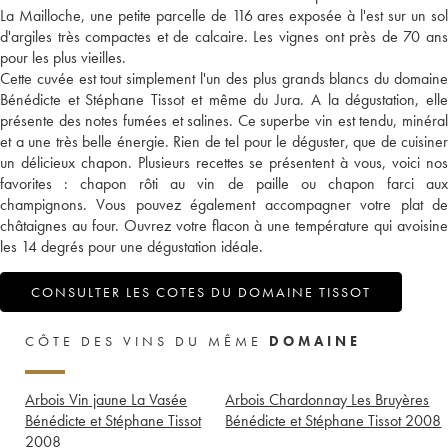
La Mailloche, une petite parcelle de 116 ares exposée à l'est sur un sol
d'argiles très compactes et de calcaire. Les vignes ont près de 70 ans
pour les plus vieilles.
Cette cuvée est tout simplement l'un des plus grands blancs du domaine
Bénédicte et Stéphane Tissot et même du Jura. A la dégustation, elle
présente des notes fumées et salines. Ce superbe vin est tendu, minéral
et a une très belle énergie. Rien de tel pour le déguster, que de cuisiner
un délicieux chapon. Plusieurs recettes se présentent à vous, voici nos
favorites : chapon rôti au vin de paille ou chapon farci aux
champignons. Vous pouvez également accompagner votre plat de
châtaignes au four. Ouvrez votre flacon à une température qui avoisine
les 14 degrés pour une dégustation idéale.
CONSULTER LES COTES DU DOMAINE TISSOT
CÔTE DES VINS DU MÊME
DOMAINE
Arbois Vin jaune La Vasée
Arbois Chardonnay Les Bruyères
Bénédicte et Stéphane Tissot
Bénédicte et Stéphane Tissot
2008
2008