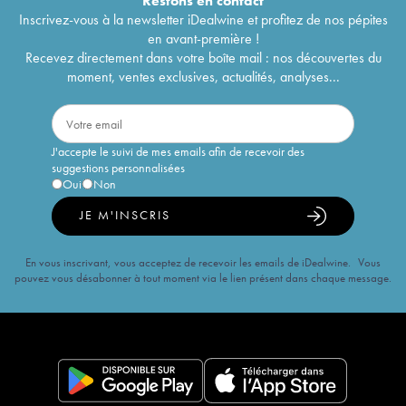
Restons en
contact
Inscrivez-vous à la newsletter iDealwine et profitez de nos pépites
en avant-première !
Recevez directement dans votre boîte mail : nos découvertes du
moment, ventes exclusives, actualités, analyses...
J'accepte le suivi de mes emails afin de recevoir des
suggestions personnalisées
Oui
Non
JE M'INSCRIS
En vous inscrivant, vous acceptez de recevoir les emails de iDealwine. Vous
pouvez vous désabonner à tout moment via le lien présent dans chaque message.