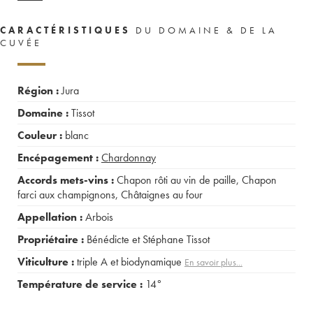
CARACTÉRISTIQUES
DU DOMAINE & DE LA
CUVÉE
Région :
Jura
Domaine :
Tissot
Couleur :
blanc
Encépagement :
Chardonnay
Accords mets-vins :
Chapon rôti au vin de paille
,
Chapon
farci aux champignons
,
Châtaignes au four
Appellation :
Arbois
Propriétaire :
Bénédicte et Stéphane Tissot
Viticulture :
triple A et biodynamique
En savoir plus...
Température de service :
14°