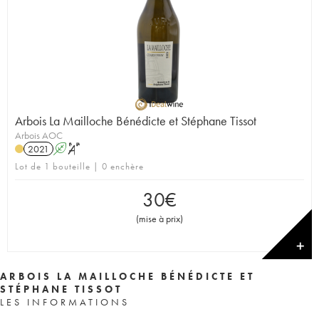
Arbois La Mailloche Bénédicte et Stéphane Tissot
Arbois AOC
2021
A
S
Lot de 1 bouteille | 0 enchère
30
€
(
mise à prix
)
✕
ARBOIS LA MAILLOCHE BÉNÉDICTE ET
STÉPHANE TISSOT
LES INFORMATIONS