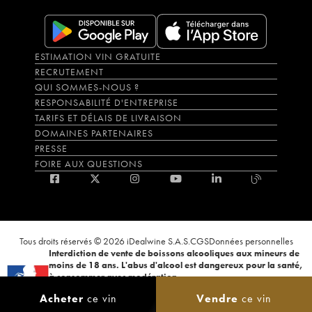
ESTIMATION VIN GRATUITE
RECRUTEMENT
QUI SOMMES-NOUS ?
RESPONSABILITÉ D'ENTREPRISE
TARIFS ET DÉLAIS DE LIVRAISON
DOMAINES PARTENAIRES
PRESSE
FOIRE AUX QUESTIONS
Tous droits réservés © 2026 iDealwine S.A.S.
CGS
Données personnelles
Interdiction de vente de boissons alcooliques aux mineurs de
moins de 18 ans. L'abus d'alcool est dangereux pour la santé,
à consommer avec modération.
La preuve de majorité de l'acheteur est exigée au moment de la vente en
Acheter
ce vin
Vendre
ce vin
ligne. CODE DE LA SANTÉ PUBLIQUE, ART.L.3342-1 et L.3353-3