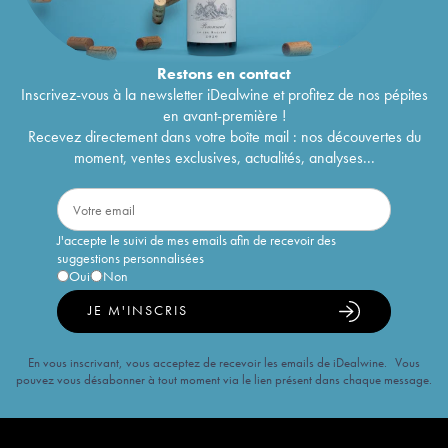
Restons en
contact
Inscrivez-vous à la newsletter iDealwine et profitez de nos pépites
en avant-première !
Recevez directement dans votre boîte mail : nos découvertes du
moment, ventes exclusives, actualités, analyses...
J'accepte le suivi de mes emails afin de recevoir des
suggestions personnalisées
Oui
Non
JE M'INSCRIS
En vous inscrivant, vous acceptez de recevoir les emails de iDealwine. Vous
pouvez vous désabonner à tout moment via le lien présent dans chaque message.