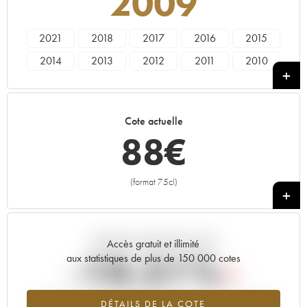
2009
2021
2018
2017
2016
2015
2014
2013
2012
2011
2010
2009
2008
2007
2006
2005
2004
2001
2000
Cote actuelle
88
€
(format 75cl)
+
Tendance actuelle de la cote
Accès gratuit et illimité
-10.51%
aux statistiques de plus de 150 000 cotes
Tendance à la baisse du millésime 2009 en 2026 par rapport à
DÉTAILS DE LA COTE