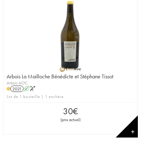
Arbois La Mailloche Bénédicte et Stéphane Tissot
Arbois AOC
2021
A
S
Lot de 1 bouteille | 1 enchère
30
€
(
prix actuel
)
✕