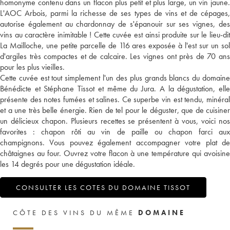
homonyme contenu dans un flacon plus petit et plus large, un vin jaune.
L'AOC Arbois, parmi la richesse de ses types de vins et de cépages,
autorise également au chardonnay de s'épanouir sur ses vignes, des
vins au caractère inimitable ! Cette cuvée est ainsi produite sur le lieu-dit
La Mailloche, une petite parcelle de 116 ares exposée à l'est sur un sol
d'argiles très compactes et de calcaire. Les vignes ont près de 70 ans
pour les plus vieilles.
Cette cuvée est tout simplement l'un des plus grands blancs du domaine
Bénédicte et Stéphane Tissot et même du Jura. A la dégustation, elle
présente des notes fumées et salines. Ce superbe vin est tendu, minéral
et a une très belle énergie. Rien de tel pour le déguster, que de cuisiner
un délicieux chapon. Plusieurs recettes se présentent à vous, voici nos
favorites : chapon rôti au vin de paille ou chapon farci aux
champignons. Vous pouvez également accompagner votre plat de
châtaignes au four. Ouvrez votre flacon à une température qui avoisine
les 14 degrés pour une dégustation idéale.
CONSULTER LES COTES DU DOMAINE TISSOT
CÔTE DES VINS DU MÊME
DOMAINE