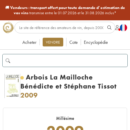
🚚
Vendeurs :
transport offert pour toute demande d’estimation de
vos vins
transmise entre le 01.07.2026 et le 31.08.2026 inclus*
Acheter
Cote
Encyclopédie
VENDRE
Arbois La Mailloche
Bénédicte et Stéphane Tissot
2009
Millésime