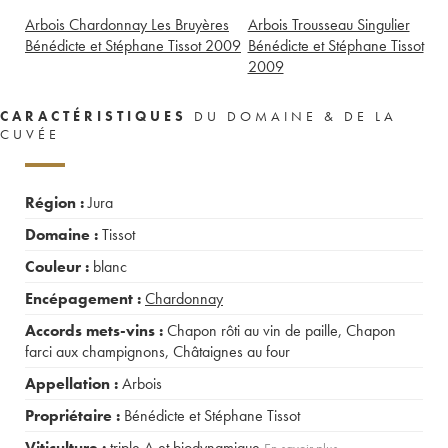
Arbois Chardonnay Les Bruyères
Arbois Trousseau Singulier
Bénédicte et Stéphane Tissot
2009
Bénédicte et Stéphane Tissot
2009
CARACTÉRISTIQUES
DU DOMAINE & DE LA
CUVÉE
Région :
Jura
Domaine :
Tissot
Couleur :
blanc
Encépagement :
Chardonnay
Accords mets-vins :
Chapon rôti au vin de paille
,
Chapon
farci aux champignons
,
Châtaignes au four
Appellation :
Arbois
Propriétaire :
Bénédicte et Stéphane Tissot
Viticulture :
triple A et biodynamique
En savoir plus...