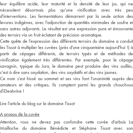
leur équilibre acide, leur maturité et la densité de leur jus, qui ne
nécessitent désormais plus qu’une vinification avec très peu
d'interventions. Les fermentations démarrent par la seule action des
levures indigènes, avec l'adjonction de quantités minimales de soufre et
sans autres adjuvants. Le résultat est une expression pure et émouvante
des terroirs via un fruit éclatant de précision aromatique.
Cette quête de l'expression des différents terroirs du domaine a conduit
les Tissot à multiplier les cuvées (près d'une cinquantaine aujourd'hui !) à
partir de cépages différents, de terroirs typés et de méthodes de
vinification également très différentes. Par exemple, pour le cépage
savagnin, typique du Jura, le domaine peut produire des vins ouillés,
c'est à dire sans oxydation, des vins oxydatifs et des vins jaunes.
Ce nom s'est hissé au sommet et ses vins font l'unanimité auprès des
amateurs et des critiques. Ils comptent parmi les grands chouchous
d'iDealwine !
Lire l'article du blog sur le domaine Tissot
A propos de la cuvée
Attention, vous ne devez pas confondre cette cuvée d'arbois La
Mailloche du domaine Bénédicte et Stéphane Tissot avec son