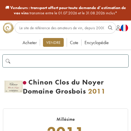
🚚
Vendeurs :
transport offert pour toute demande d’estimation de
vos vins
transmise entre le 01.07.2026 et le 31.08.2026 inclus*
Acheter
Cote
Encyclopédie
VENDRE
Chinon Clos du Noyer
Domaine Grosbois
2011
Millésime