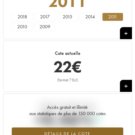
2011
2018
2017
2015
2014
2011
2010
2009
Cote actuelle
22
€
(format 75cl)
+
Tendance actuelle de la cote
Accès gratuit et illimité
+0.46%
aux statistiques de plus de 150 000 cotes
Tendance à la hausse du millésime 2011 en 2026 par rapport à
DÉTAILS DE LA COTE