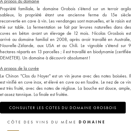
A propos du domaine
Propriété familiale, le domaine Grobois s'étend sur un terroir argilo
sableux, la propriété étant une ancienne ferme du 15e siècle
reconvertie en cave à vin. Les vendanges sont manuelles, et le raisin est
trié sur table. La fermentation se fait par levures naturelles dans des
cuves en béton avant un élevage de 12 mois. Nicolas Grosbois est
arrivé au domaine familial en 2008, après avoir travaillé en Australie,
Nouvelle-Zélande, aux USA et au Chili. Le vignoble s'étend sur 9
hectares répartis en 13 parcelles ; il est travaillé en biodynamie (certifiée
DEMETER). Un domaine à découvrir absolument !
A propos de la cuvée
Le Chinon "Clos du Noyer" est un vin jeune avec des notes boisées. Il
est vinifié en cuve inox, et élevé en cuve ou en foudre. Le nez de ce vin
est très fruité, avec des notes de réglisse. La bouche est douce, ample,
et assez tannique. La finale est fruitée.
CONSULTER LES COTES DU DOMAINE GROSBOIS
CÔTE DES VINS DU MÊME
DOMAINE