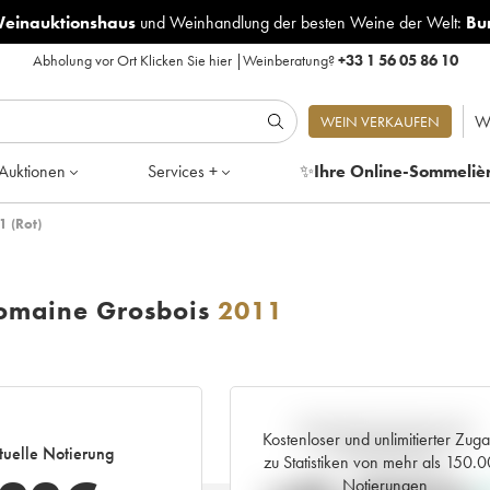
Weinauktionshaus
und
Weinhandlung der besten Weine der Welt:
Bu
Abholung vor Ort
Klicken Sie hier
|
Weinberatung?
+33 1 56 05 86 10
W
WEIN VERKAUFEN
Auktionen
Services +
✨
Ihre Online-Sommeliè
 (Rot)
omaine Grosbois
2011
Aktuelle Entwicklung der
Kostenloser und unlimitierter Zug
tuelle Notierung
Preisnotierung
zu Statistiken von mehr als 150.
Notierungen