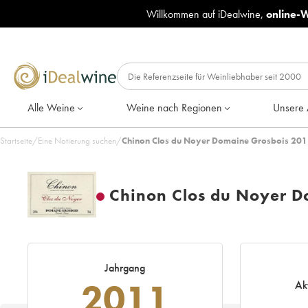
Willkommen auf iDealwine,
online-
Alle Weine
Weine nach Regionen
Unsere 
Startseite
/
Eine Notierung suchen
/
Chinon Clos du Noyer Domaine Grosbois 2011
Chinon Clos du Noyer D
Jahrgang
2011
Ak