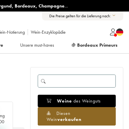
rgund
,
Bordeaux
,
Champagne
...
Die Preise gelten für die Lieferung nach:
ein-Notierung
Wein-Enzyklopädie
re
Unsere must-haves
🍇
Bordeaux Primeurs
Weine
des Weinguts
Diesen
ang
Wein
verkaufen
000