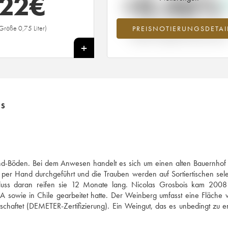
22
€
+0.46%
Größe 0,75 Liter)
PREISNOTIERUNGSDETAI
Preisanstiegs des Jahrgangs 2011 im J
2026 im Vergleich zum Jahr 2025
+
IS
Sand-Böden. Bei dem Anwesen handelt es sich um einen alten Bauernho
er Hand durchgeführt und die Trauben werden auf Sortiertischen selek
chluss daran reifen sie 12 Monate lang. Nicolas Grosbois kam 2008
A sowie in Chile gearbeitet hatte. Der Weinberg umfasst eine Fläche
irtschaftet (DEMETER-Zertifizierung). Ein Weingut, das es unbedingt zu 