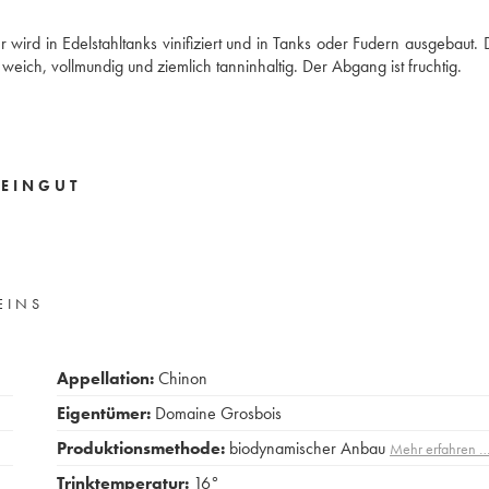
 wird in Edelstahltanks vinifiziert und in Tanks oder Fudern ausgebaut.
 weich, vollmundig und ziemlich tanninhaltig. Der Abgang ist fruchtig.
EINGUT
EINS
Appellation:
Chinon
Eigentümer:
Domaine Grosbois
Produktionsmethode:
biodynamischer Anbau
Mehr erfahren 
Trinktemperatur:
16°