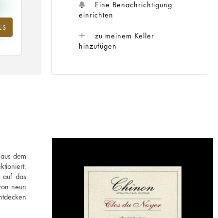
Eine Benachrichtigung
einrichten
LS
ahr
zu meinem Keller
hinzufügen
f aus dem
tioniert.
 auf das
 von neun
entdecken