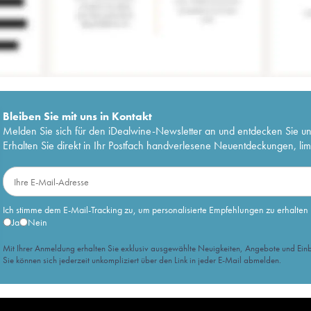
Bleiben Sie mit uns in Kontakt
Melden Sie sich für den iDealwine-Newsletter an und entdecken Sie u
Erhalten Sie direkt in Ihr Postfach handverlesene Neuentdeckungen, lim
Ich stimme dem E-Mail-Tracking zu, um personalisierte Empfehlungen zu erhalten
Ja
Nein
Mit Ihrer Anmeldung erhalten Sie exklusiv ausgewählte Neuigkeiten, Angebote und Einb
Sie können sich jederzeit unkompliziert über den Link in jeder E-Mail abmelden.