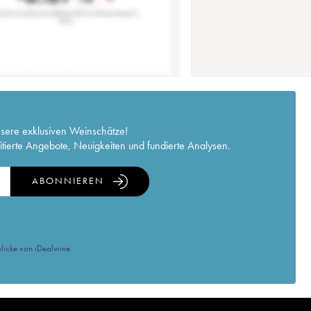
nsere exklusiven Weinschätze!
itierte Angebote, Neuigkeiten und fundierte Analysen.
ABONNIEREN
licke von iDealwine.