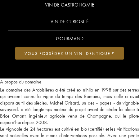
VIN DE GASTRONOMIE
VIN DE CURIOSITÉ
GOURMAND
VOUS POSSÉDEZ UN VIN IDENTIQUE ?
A propos du domaine
Le domaine des Ardoisières a été créé ex nihilo en 1998 sur des terres
qui avaient connu la vigne du temps des Romains, mais celle-ci avait
disparu au fil des siècles. Michel Grisard, un des « papes » du vignoble
savoyard, a été longtemps moteur du projet avant de céder la place à
Brice Omont, ingénieur agricole venu de Champagne, qui le pilote
aujourd'hui depuis 2008.
Le vignoble de 24 hectares est cultivé en bio (certifié) et les vinifications
sont naturelles avec le moins d'interventions possible. Avec une pente