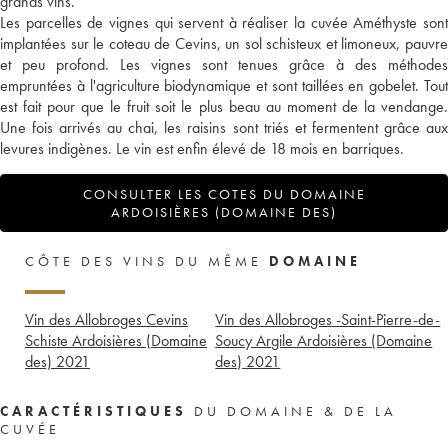
grands vins.
Les parcelles de vignes qui servent à réaliser la cuvée Améthyste sont
implantées sur le coteau de Cevins, un sol schisteux et limoneux, pauvre
et peu profond. Les vignes sont tenues grâce à des méthodes
empruntées à l'agriculture biodynamique et sont taillées en gobelet. Tout
est fait pour que le fruit soit le plus beau au moment de la vendange.
Une fois arrivés au chai, les raisins sont triés et fermentent grâce aux
levures indigènes. Le vin est enfin élevé de 18 mois en barriques.
CONSULTER LES COTES DU DOMAINE
ARDOISIÈRES (DOMAINE DES)
CÔTE DES VINS DU MÊME
DOMAINE
Vin des Allobroges Cevins
Vin des Allobroges -Saint-Pierre-de-
Schiste Ardoisières (Domaine
Soucy Argile Ardoisières (Domaine
des)
2021
des)
2021
CARACTÉRISTIQUES
DU DOMAINE & DE LA
CUVÉE