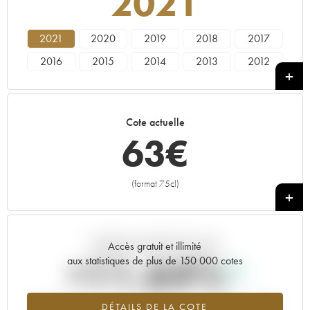
2021
2021
2020
2019
2018
2017
2016
2015
2014
2013
2012
2011
2010
Cote actuelle
63
€
(format 75cl)
+
Tendance actuelle de la cote
Accès gratuit et illimité
+11.64%
aux statistiques de plus de 150 000 cotes
Tendance à la hausse du millésime 2021 en 2026 par rapport à
DÉTAILS DE LA COTE