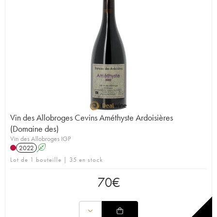
Vin des Allobroges Cevins Améthyste Ardoisières
(Domaine des)
Vin des Allobroges IGP
2022
A
Lot de 1 bouteille | 35 en stock
70
€