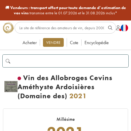
🚚
Vendeurs :
transport offert pour toute demande d’estimation de
vos vins
transmise entre le 01.07.2026 et le 31.08.2026 inclus*
Acheter
Cote
Encyclopédie
VENDRE
Vin des Allobroges Cevins
Améthyste Ardoisières
(Domaine des)
2021
Millésime