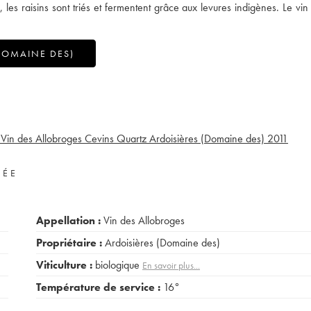
les raisins sont triés et fermentent grâce aux levures indigènes. Le vin 
DOMAINE DES)
1
Vin des Allobroges Cevins Quartz Ardoisières (Domaine des)
2011
VÉE
Appellation :
Vin des Allobroges
Propriétaire :
Ardoisières (Domaine des)
Viticulture :
biologique
En savoir plus...
Température de service :
16°