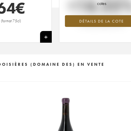
+16.35
64
€
cotes
Tendance à la hausse du millésime 20
(format 75cl)
DÉTAILS DE LA COTE
en 2026 par rapport à 2025
+
DOISIÈRES (DOMAINE DES) EN VENTE