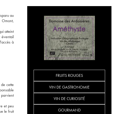
isparu au
ce Omont,
ui atteint
 éventail
l'accès à
FRUITS ROUGES
 de cette
VIN DE GASTRONOMIE
sponsable
 parvient
VIN DE CURIOSITÉ
re et peu
GOURMAND
 le fruit