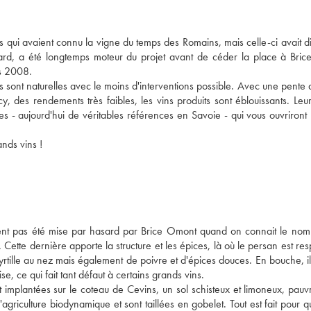
s qui avaient connu la vigne du temps des Romains, mais celle-ci avait d
yard, a été longtemps moteur du projet avant de céder la place à Bri
is 2008.
ons sont naturelles avec le moins d'interventions possible. Avec une pente q
, des rendements très faibles, les vins produits sont éblouissants. Leur
es - aujourd'hui de véritables références en Savoie - qui vous ouvriront 
ands vins !
lument pas été mise par hasard par Brice Omont quand on connait le nom
tte dernière apporte la structure et les épices, là où le persan est re
rtille au nez mais également de poivre et d'épices douces. En bouche, il
e, ce qui fait tant défaut à certains grands vins.
t implantées sur le coteau de Cevins, un sol schisteux et limoneux, pauv
iculture biodynamique et sont taillées en gobelet. Tout est fait pour que