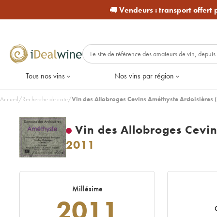
🚚
Vendeurs :
transport offert
Tous nos vins
Nos vins par région
Accueil
/
Recherche de cote
/
Vin des Allobroges Cevins Améthyste Ardoisières
Vin des Allobroges Cevi
2011
Millésime
2011