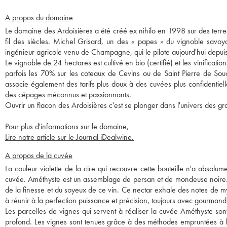
A propos du domaine
Le domaine des Ardoisières a été créé ex nihilo en 1998 sur des terre
fil des siècles. Michel Grisard, un des « papes » du vignoble savo
ingénieur agricole venu de Champagne, qui le pilote aujourd'hui depu
Le vignoble de 24 hectares est cultivé en bio (certifié) et les vinificati
parfois les 70% sur les coteaux de Cevins ou de Saint Pierre de Soucy
associe également des tarifs plus doux à des cuvées plus confidentiell
des cépages méconnus et passionnants.
Ouvrir un flacon des Ardoisières c'est se plonger dans l'univers des gr
Pour plus d'informations sur le domaine,
Lire notre article sur le Journal iDealwine.
A propos de la cuvée
La couleur violette de la cire qui recouvre cette bouteille n'a abso
cuvée. Améthyste est un assemblage de persan et de mondeuse noire. Ce
de la finesse et du soyeux de ce vin. Ce nectar exhale des notes de my
à réunir à la perfection puissance et précision, toujours avec gourmandis
Les parcelles de vignes qui servent à réaliser la cuvée Améthyste son
profond. Les vignes sont tenues grâce à des méthodes empruntées à l'agr