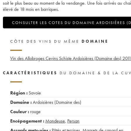
soit le plus beau au moment de la vendange. Une fois arrivés au chai, 
élevé de 18 mois en barriques.
CONSULTER LES COTES DU DOMAINE ARDOISIÈRES (
CÔTE DES VINS DU MÊME
DOMAINE
Vin des Allobroges Cevins Schiste Ardoisières (Domaine des)
201
CARACTÉRISTIQUES
DU DOMAINE & DE LA CU
Région :
Savoie
Domaine :
Ardoisières (Domaine des)
Couleur :
rouge
Encépagement :
Mondeuse
,
Persan
Accords mets-vins :
Pâtés et terrines
,
Magrets de canard en