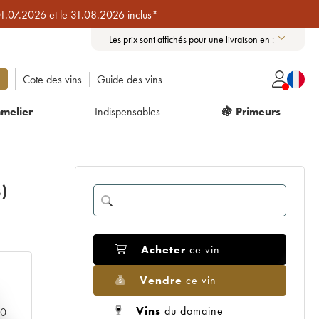
01.07.2026 et le 31.08.2026 inclus*
Les prix sont affichés pour une livraison en :
Cote des vins
Guide des vins
melier
Indispensables
🍇 Primeurs
)
Acheter
ce vin
Vendre
ce vin
Vins
du domaine
00