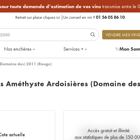
 pour toute demande d’estimation de vos vins
transmise entre le 
Retrait sur place
cliquez ici
|
Un conseil en vin ?
01 56 05 86 10
VENDRE MES VINS
Nos enchères
Services +
✨
Mon Som
 (Domaine des) 2011 (Rouge)
ns Améthyste Ardoisières (Domaine des
Accès gratuit et illimité
Tendance actuelle de la cote
Cote actuelle
aux statistiques de plus de 150 0