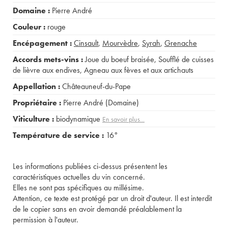
Domaine :
Pierre André
Couleur :
rouge
Encépagement :
Cinsault
,
Mourvèdre
,
Syrah
,
Grenache
Accords mets-vins :
Joue du boeuf braisée
,
Soufflé de cuisses
de lièvre aux endives
,
Agneau aux fèves et aux artichauts
Appellation :
Châteauneuf-du-Pape
Propriétaire :
Pierre André (Domaine)
Viticulture :
biodynamique
En savoir plus...
Température de service :
16°
Les informations publiées ci-dessus présentent les
caractéristiques actuelles du vin concerné.
Elles ne sont pas spécifiques au millésime.
Attention, ce texte est protégé par un droit d'auteur. Il est interdit
de le copier sans en avoir demandé préalablement la
permission à l'auteur.