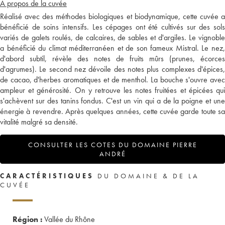
A propos de la cuvée
Réalisé avec des méthodes biologiques et biodynamique, cette cuvée a
bénéficié de soins intensifs. Les cépages ont été cultivés sur des sols
variés de galets roulés, de calcaires, de sables et d'argiles. Le vignoble
a bénéficié du climat méditerranéen et de son fameux Mistral. Le nez,
d'abord subtil, révèle des notes de fruits mûrs (prunes, écorces
d'agrumes). Le second nez dévoile des notes plus complexes d'épices,
de cacao, d'herbes aromatiques et de menthol. La bouche s'ouvre avec
ampleur et générosité. On y retrouve les notes fruitées et épicées qui
s'achèvent sur des tanins fondus. C'est un vin qui a de la poigne et une
énergie à revendre. Après quelques années, cette cuvée garde toute sa
vitalité malgré sa densité.
CONSULTER LES COTES DU DOMAINE PIERRE
ANDRÉ
CARACTÉRISTIQUES
DU DOMAINE & DE LA
CUVÉE
Région :
Vallée du Rhône