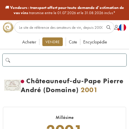
🚚
Vendeurs :
transport offert pour toute demande d’estimation de
vos vins
transmise entre le 01.07.2026 et le 31.08.2026 inclus*
Acheter
Cote
Encyclopédie
VENDRE
Châteauneuf-du-Pape Pierre
André (Domaine)
2001
Millésime