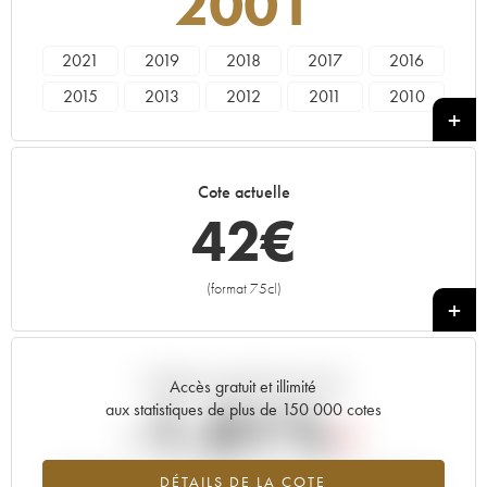
2001
2021
2019
2018
2017
2016
2015
2013
2012
2011
2010
2009
2007
2006
2005
2003
2001
1998
1990
1989
Cote actuelle
42
€
(format 75cl)
+
Tendance actuelle de la cote
Accès gratuit et illimité
-1.01%
aux statistiques de plus de 150 000 cotes
Tendance à la baisse du millésime 2001 en 2026 par rapport à
DÉTAILS DE LA COTE