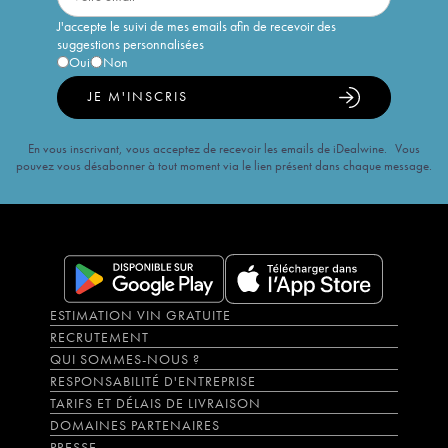
J'accepte le suivi de mes emails afin de recevoir des
suggestions personnalisées
Oui
Non
JE M'INSCRIS
En vous inscrivant, vous acceptez de recevoir les emails de iDealwine. Vous
pouvez vous désabonner à tout moment via le lien présent dans chaque message.
ESTIMATION VIN GRATUITE
RECRUTEMENT
QUI SOMMES-NOUS ?
RESPONSABILITÉ D'ENTREPRISE
TARIFS ET DÉLAIS DE LIVRAISON
DOMAINES PARTENAIRES
PRESSE