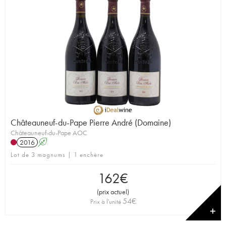
Châteauneuf-du-Pape Pierre André (Domaine)
Châteauneuf-du-Pape AOC
2016
A
Lot de 3 magnums | 1 enchère
162
€
(
prix actuel
)
54
€
Prix à l'unité
✕