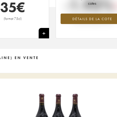
-1.93%
35
€
cotes
Tendance à la baisse du millésime 2
(format 75cl)
DÉTAILS DE LA COTE
en 2026 par rapport à 2025
+
INE) EN VENTE