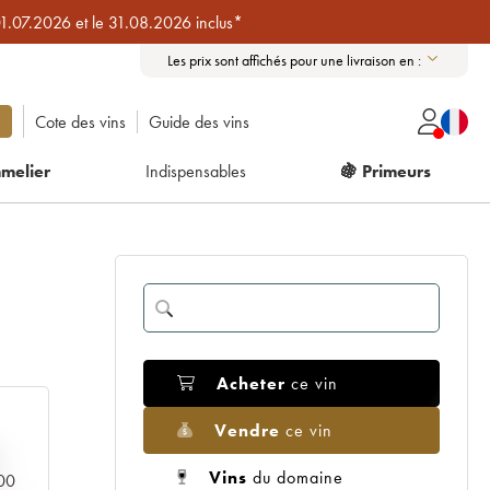
01.07.2026 et le 31.08.2026 inclus*
Les prix sont affichés pour une livraison en :
Cote des vins
Guide des vins
melier
Indispensables
🍇 Primeurs
Acheter
ce vin
Vendre
ce vin
Vins
du domaine
000