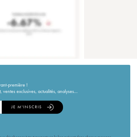
vant-première !
ventes exclusives, actualités, analyses...
JE M'INSCRIS
vous désabonner à tout moment via le lien présent dans chaque message.