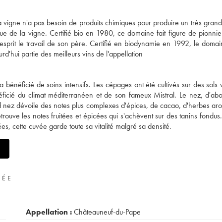
 vigne n'a pas besoin de produits chimiques pour produire un très grand
 de la vigne. Certifié bio en 1980, ce domaine fait figure de pionnier.
prit le travail de son père. Certifié en biodynamie en 1992, le domai
d'hui partie des meilleurs vins de l'appellation
bénéficié de soins intensifs. Les cépages ont été cultivés sur des sols 
néficié du climat méditerranéen et de son fameux Mistral. Le nez, d'abor
nd nez dévoile des notes plus complexes d'épices, de cacao, d'herbes ar
ouve les notes fruitées et épicées qui s'achèvent sur des tanins fondus.
s, cette cuvée garde toute sa vitalité malgré sa densité.
VÉE
Appellation :
Châteauneuf-du-Pape