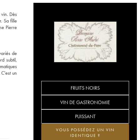
 vin. Dès
 Sa fille
ne Pierre
variés de
d subtil,
omatiques
 C'est un
FRUITS NOIRS
VIN DE GASTRONOMIE
PUISSANT
VOUS POSSÉDEZ UN VIN
IDENTIQUE ?