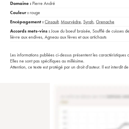
Domaine :
Pierre André
Couleur :
rouge
Encépagement :
Cinsault
,
Mourvèdre
,
Syrah
,
Grenache
Accords mets-vins :
Joue du boeuf braisée
,
Soufflé de cuisses d
lièvre aux endives
,
Agneau aux fèves et aux artichauts
Les informations publiées ci-dessus présentent les caractéristiques 
Elles ne sont pas spécifiques au millésime.
Attention, ce texte est protégé par un droit d'auteur. Il est interdi