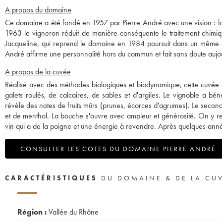
A propos du domaine
Ce domaine a été fondé en 1957 par Pierre André avec une vision : la
1963 le vigneron réduit de manière conséquente le traitement chimique
Jacqueline, qui reprend le domaine en 1984 poursuit dans un même es
André affirme une personnalité hors du commun et fait sans doute aujour
A propos de la cuvée
Réalisé avec des méthodes biologiques et biodynamique, cette cuvée a 
galets roulés, de calcaires, de sables et d'argiles. Le vignoble a bé
révèle des notes de fruits mûrs (prunes, écorces d'agrumes). Le seco
et de menthol. La bouche s'ouvre avec ampleur et générosité. On y retr
vin qui a de la poigne et une énergie à revendre. Après quelques année
CONSULTER LES COTES DU DOMAINE PIERRE ANDRÉ
CARACTÉRISTIQUES
DU DOMAINE & DE LA CU
Région :
Vallée du Rhône