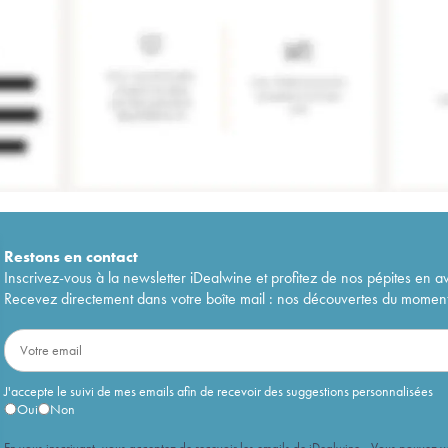
Restons en
contact
Inscrivez-vous à la newsletter iDealwine et profitez de nos pépites en a
Recevez directement dans votre boîte mail : nos découvertes du moment, 
J'accepte le suivi de mes emails afin de recevoir des suggestions personnalisées
Oui
Non
En vous inscrivant, vous acceptez de recevoir les emails de iDealwine. Vous pouvez 