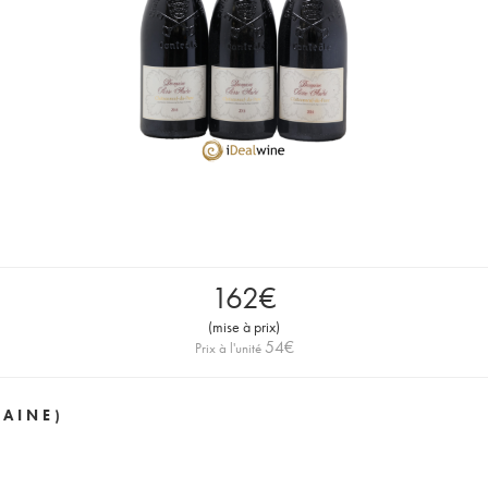
162
€
(
mise à prix
)
54
€
Prix à l'unité
AINE)