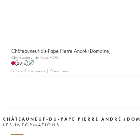
Châteauneuf-du-Pape Pierre André (Domaine)
Châteauneuf-du-Pape AOC
2016
A
Lot de 3 magnums | 0 enchère
CHÂTEAUNEUF-DU-PAPE PIERRE ANDRÉ (DOM
LES INFORMATIONS