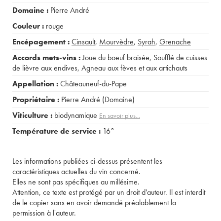
Domaine :
Pierre André
Couleur :
rouge
Encépagement :
Cinsault
,
Mourvèdre
,
Syrah
,
Grenache
Accords mets-vins :
Joue du boeuf braisée
,
Soufflé de cuisses
de lièvre aux endives
,
Agneau aux fèves et aux artichauts
Appellation :
Châteauneuf-du-Pape
Propriétaire :
Pierre André (Domaine)
Viticulture :
biodynamique
En savoir plus...
Température de service :
16°
Les informations publiées ci-dessus présentent les
caractéristiques actuelles du vin concerné.
Elles ne sont pas spécifiques au millésime.
Attention, ce texte est protégé par un droit d'auteur. Il est interdit
de le copier sans en avoir demandé préalablement la
permission à l'auteur.