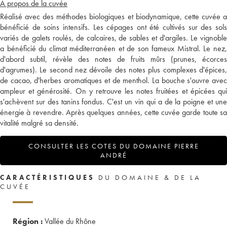
A propos de la cuvée
Réalisé avec des méthodes biologiques et biodynamique, cette cuvée a
bénéficié de soins intensifs. Les cépages ont été cultivés sur des sols
variés de galets roulés, de calcaires, de sables et d'argiles. Le vignoble
a bénéficié du climat méditerranéen et de son fameux Mistral. Le nez,
d'abord subtil, révèle des notes de fruits mûrs (prunes, écorces
d'agrumes). Le second nez dévoile des notes plus complexes d'épices,
de cacao, d'herbes aromatiques et de menthol. La bouche s'ouvre avec
ampleur et générosité. On y retrouve les notes fruitées et épicées qui
s'achèvent sur des tanins fondus. C'est un vin qui a de la poigne et une
énergie à revendre. Après quelques années, cette cuvée garde toute sa
vitalité malgré sa densité.
CONSULTER LES COTES DU DOMAINE PIERRE
ANDRÉ
CARACTÉRISTIQUES
DU DOMAINE & DE LA
CUVÉE
Région :
Vallée du Rhône