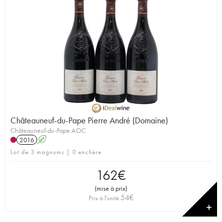
Châteauneuf-du-Pape Pierre André (Domaine)
Châteauneuf-du-Pape AOC
2016
A
Lot de 3 magnums | 0 enchère
162
€
(
mise à prix
)
54
€
Prix à l'unité
✕