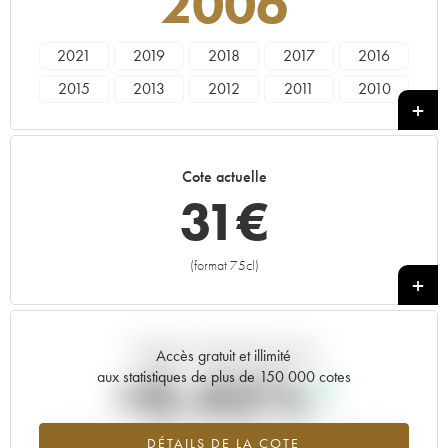
2006
2021
2019
2018
2017
2016
2015
2013
2012
2011
2010
2009
2007
2006
2005
2003
2001
1998
1990
1989
Cote actuelle
31
€
(format 75cl)
+
Tendance actuelle de la cote
Accès gratuit et illimité
+0.45%
aux statistiques de plus de 150 000 cotes
Tendance à la hausse du millésime 2006 en 2026 par rapport à
DÉTAILS DE LA COTE