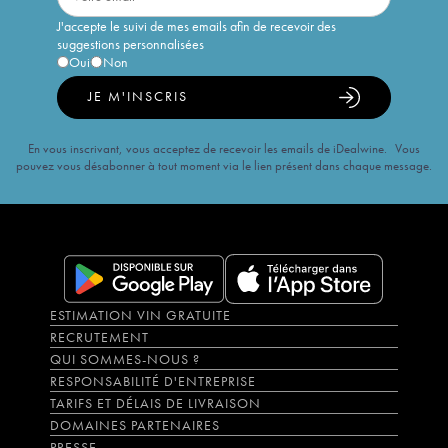
J'accepte le suivi de mes emails afin de recevoir des
suggestions personnalisées
Oui
Non
JE M'INSCRIS
En vous inscrivant, vous acceptez de recevoir les emails de iDealwine. Vous
pouvez vous désabonner à tout moment via le lien présent dans chaque message.
ESTIMATION VIN GRATUITE
RECRUTEMENT
QUI SOMMES-NOUS ?
RESPONSABILITÉ D'ENTREPRISE
TARIFS ET DÉLAIS DE LIVRAISON
DOMAINES PARTENAIRES
PRESSE