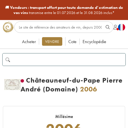
🚚
Vendeurs :
transport offert pour toute demande d’estimation de
vos vins
transmise entre le 01.07.2026 et le 31.08.2026 inclus*
Acheter
Cote
Encyclopédie
VENDRE
Châteauneuf-du-Pape Pierre
André (Domaine)
2006
Millésime