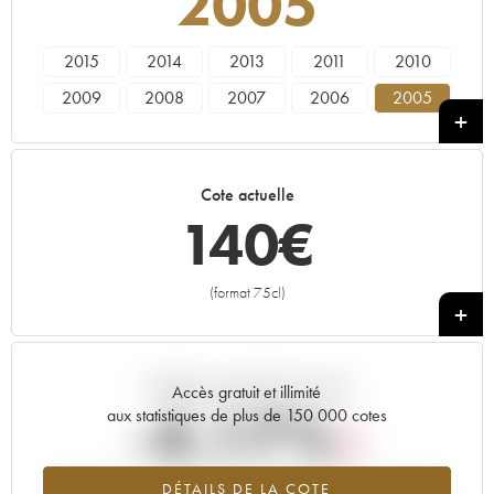
2005
2015
2014
2013
2011
2010
2009
2008
2007
2006
2005
2004
2003
2002
2001
2000
Cote actuelle
140
€
(format 75cl)
+
Tendance actuelle de la cote
Accès gratuit et illimité
-4.17%
aux statistiques de plus de 150 000 cotes
Tendance à la baisse du millésime 2005 en 2026 par rapport à
DÉTAILS DE LA COTE