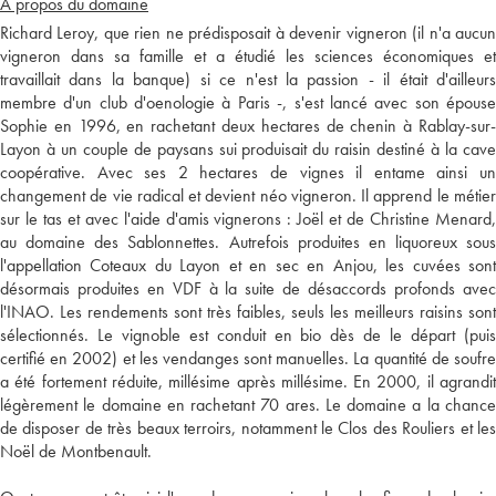
A propos du domaine
Richard Leroy, que rien ne prédisposait à devenir vigneron (il n'a aucun
vigneron dans sa famille et a étudié les sciences économiques et
travaillait dans la banque) si ce n'est la passion - il était d'ailleurs
membre d'un club d'oenologie à Paris -, s'est lancé avec son épouse
Sophie en 1996, en rachetant deux hectares de chenin à Rablay-sur-
Layon à un couple de paysans sui produisait du raisin destiné à la cave
coopérative. Avec ses 2 hectares de vignes il entame ainsi un
changement de vie radical et devient néo vigneron. Il apprend le métier
sur le tas et avec l'aide d'amis vignerons : Joël et de Christine Menard,
au domaine des Sablonnettes. Autrefois produites en liquoreux sous
l'appellation Coteaux du Layon et en sec en Anjou, les cuvées sont
désormais produites en VDF à la suite de désaccords profonds avec
l'INAO. Les rendements sont très faibles, seuls les meilleurs raisins sont
sélectionnés. Le vignoble est conduit en bio dès de le départ (puis
certifié en 2002) et les vendanges sont manuelles. La quantité de soufre
a été fortement réduite, millésime après millésime. En 2000, il agrandit
légèrement le domaine en rachetant 70 ares. Le domaine a la chance
de disposer de très beaux terroirs, notamment le Clos des Rouliers et les
Noël de Montbenault.