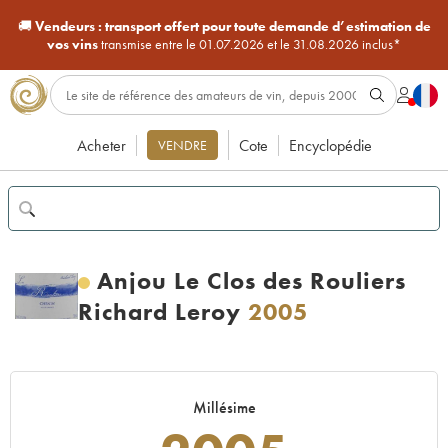
🚚
Vendeurs :
transport offert pour toute demande d’estimation de
vos vins
transmise entre le 01.07.2026 et le 31.08.2026 inclus*
Acheter
Cote
Encyclopédie
VENDRE
Anjou Le Clos des Rouliers
Richard Leroy
2005
Millésime