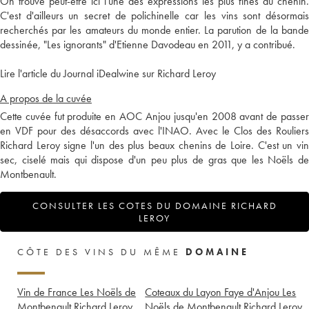
On trouve peut-être ici l'une des expressions les plus fines du chenin.
C'est d'ailleurs un secret de polichinelle car les vins sont désormais
recherchés par les amateurs du monde entier. La parution de la bande
dessinée, "Les ignorants" d'Etienne Davodeau en 2011, y a contribué.
Lire l'article du Journal iDealwine sur Richard Leroy
A propos de la cuvée
Cette cuvée fut produite en AOC Anjou jusqu'en 2008 avant de passer
en VDF pour des désaccords avec l'INAO. Avec le Clos des Rouliers
Richard Leroy signe l'un des plus beaux chenins de Loire. C'est un vin
sec, ciselé mais qui dispose d'un peu plus de gras que les Noëls de
Montbenault.
CONSULTER LES COTES DU DOMAINE RICHARD
LEROY
CÔTE DES VINS DU MÊME
DOMAINE
Vin de France Les Noëls de
Coteaux du Layon Faye d'Anjou Les
Montbenault Richard Leroy
Noëls de Montbenault Richard Leroy