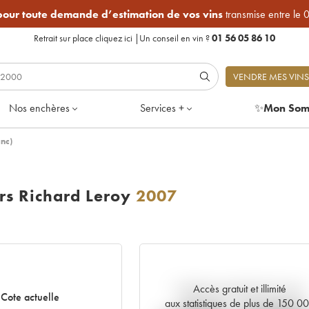
 pour toute demande d’estimation de vos vins
transmise entre le 
Retrait sur place
cliquez ici
|
Un conseil en vin ?
01 56 05 86 10
VENDRE MES VINS
Nos enchères
Services +
✨
Mon Som
nc)
rs Richard Leroy
2007
Accès gratuit et illimité
Tendance actuelle de la cote
Cote actuelle
aux statistiques de plus de 150 0