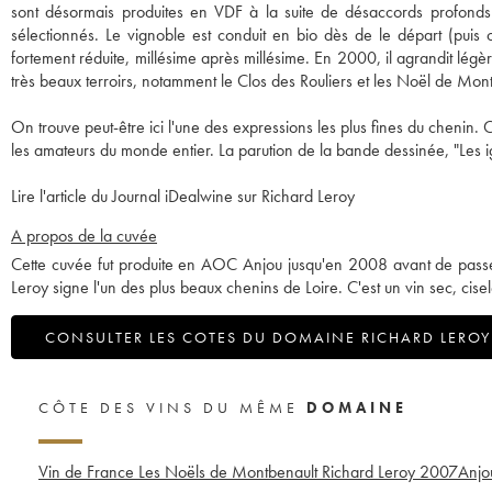
sont désormais produites en VDF à la suite de désaccords profonds a
sélectionnés. Le vignoble est conduit en bio dès de le départ (puis 
fortement réduite, millésime après millésime. En 2000, il agrandit l
très beaux terroirs, notamment le Clos des Rouliers et les Noël de Mon
On trouve peut-être ici l'une des expressions les plus fines du chenin. C
les amateurs du monde entier. La parution de la bande dessinée, "Les 
Lire l'article du Journal iDealwine sur Richard Leroy
A propos de la cuvée
Cette cuvée fut produite en AOC Anjou jusqu'en 2008 avant de pass
Leroy signe l'un des plus beaux chenins de Loire. C'est un vin sec, cis
CONSULTER LES COTES DU DOMAINE RICHARD LEROY
CÔTE DES VINS DU MÊME
DOMAINE
Vin de France Les Noëls de Montbenault Richard Leroy
2007
Anjo