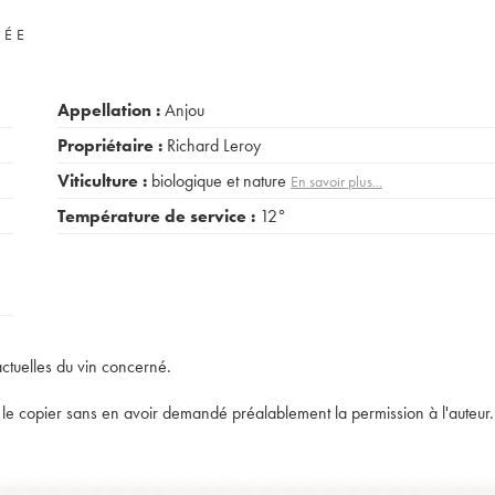
VÉE
Appellation :
Anjou
Propriétaire :
Richard Leroy
Viticulture :
biologique et nature
En savoir plus...
Température de service :
12°
actuelles du vin concerné.
t de le copier sans en avoir demandé préalablement la permission à l'auteur.