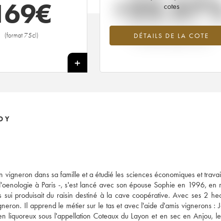
+22.57
169
€
cotes
Tendance à la hausse du millésime 20
(format 75cl)
DÉTAILS DE LA COTE
en 2026 par rapport à 2025
+
OY
n vigneron dans sa famille et a étudié les sciences économiques et travail
ub d'oenologie à Paris -, s'est lancé avec son épouse Sophie en 1996, en 
ui produisait du raisin destiné à la cave coopérative. Avec ses 2 he
eron. Il apprend le métier sur le tas et avec l'aide d'amis vignerons : J
n liquoreux sous l'appellation Coteaux du Layon et en sec en Anjou, l