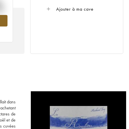
%
Ajouter à ma cave
07
lait dans
rachetant
ctares de
oël et de
es cuvées