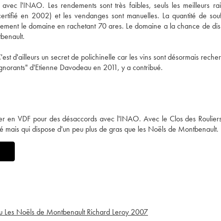
vec l'INAO. Les rendements sont très faibles, seuls les meilleurs rai
certifié en 2002) et les vendanges sont manuelles. La quantité de sou
égèrement le domaine en rachetant 70 ares. Le domaine a la chance de di
tbenault.
'est d'ailleurs un secret de polichinelle car les vins sont désormais rech
ignorants" d'Etienne Davodeau en 2011, y a contribué.
er en VDF pour des désaccords avec l'INAO. Avec le Clos des Roulier
elé mais qui dispose d'un peu plus de gras que les Noëls de Montbenault.
u Les Noëls de Montbenault Richard Leroy
2007