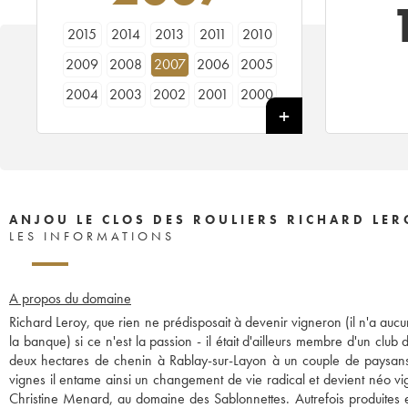
2015
2014
2013
2011
2010
2009
2008
2007
2006
2005
2004
2003
2002
2001
2000
ANJOU LE CLOS DES ROULIERS RICHARD LER
LES INFORMATIONS
A propos du domaine
Richard Leroy, que rien ne prédisposait à devenir vigneron (il n'a aucu
la banque) si ce n'est la passion - il était d'ailleurs membre d'un cl
deux hectares de chenin à Rablay-sur-Layon à un couple de paysans s
vignes il entame ainsi un changement de vie radical et devient néo vign
Christine Menard, au domaine des Sablonnettes. Autrefois produites e