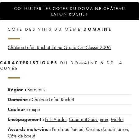
CONSULTER LES COTES DU DOMAINE CHÂTEAU
LAFON ROCHET
CÔTE DES VINS DU MÊME
DOMAINE
Château Lafon Rochet 4ème Grand Cru Classé
2006
CARACTÉRISTIQUES
DU DOMAINE & DE LA
CUVÉE
Région :
Bordeaux
Domaine :
Château Lafon Rochet
Couleur :
rouge
Encépagement :
Petit Verdot
,
Cabernet Sauvignon
,
Merlot
Accords mets-vins :
Perdreau flambé
,
Gratins de potimarron
,
Côte de boeuf