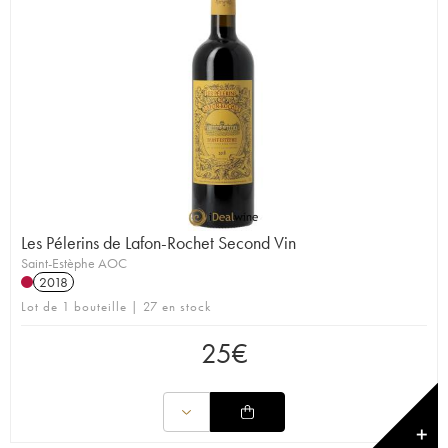
Les Pélerins de Lafon-Rochet Second Vin
Saint-Estèphe AOC
2018
Lot de 1 bouteille | 27 en stock
25
€
✕