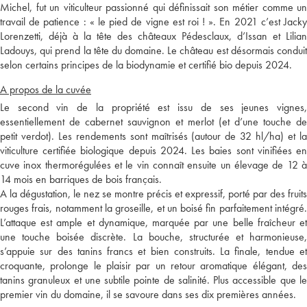
Michel, fut un viticulteur passionné qui définissait son métier comme un
travail de patience : « le pied de vigne est roi ! ». En 2021 c’est Jacky
Lorenzetti, déjà à la tête des châteaux Pédesclaux, d’Issan et Lilian
Ladouys, qui prend la tête du domaine. Le château est désormais conduit
selon certains principes de la biodynamie et certifié bio depuis 2024.
A propos de la cuvée
Le second vin de la propriété est issu de ses jeunes vignes,
essentiellement de cabernet sauvignon et merlot (et d’une touche de
petit verdot). Les rendements sont maîtrisés (autour de 32 hl/ha) et la
viticulture certifiée biologique depuis 2024. Les baies sont vinifiées en
cuve inox thermorégulées et le vin connaît ensuite un élevage de 12 à
14 mois en barriques de bois français.
A la dégustation, le nez se montre précis et expressif, porté par des fruits
rouges frais, notamment la groseille, et un boisé fin parfaitement intégré.
L’attaque est ample et dynamique, marquée par une belle fraîcheur et
une touche boisée discrète. La bouche, structurée et harmonieuse,
s’appuie sur des tanins francs et bien construits. La finale, tendue et
croquante, prolonge le plaisir par un retour aromatique élégant, des
tanins granuleux et une subtile pointe de salinité. Plus accessible que le
premier vin du domaine, il se savoure dans ses dix premières années.