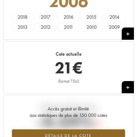
2006
2018
2017
2016
2015
2014
2013
2012
2011
2010
2009
2008
2007
2006
2005
2004
2003
2002
2001
2000
1997
Cote actuelle
21
€
(format 75cl)
+
Tendance actuelle de la cote
Accès gratuit et illimité
-4.34%
aux statistiques de plus de 150 000 cotes
Tendance à la baisse du millésime 2006 en 2026 par rapport à
DÉTAILS DE LA COTE