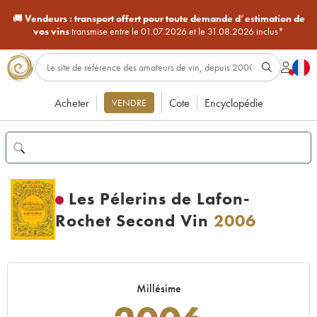
🚚
Vendeurs :
transport offert pour toute demande d’estimation de
vos vins
transmise entre le 01.07.2026 et le 31.08.2026 inclus*
Acheter
Cote
Encyclopédie
VENDRE
Les Pélerins de Lafon-
Rochet Second Vin
2006
Millésime