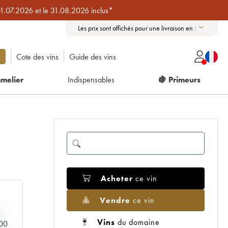
01.07.2026 et le 31.08.2026 inclus*
Les prix sont affichés pour une livraison en :
Cote des vins
Guide des vins
melier
Indispensables
🍇 Primeurs
Acheter
ce vin
Vendre
ce vin
Vins
du domaine
000