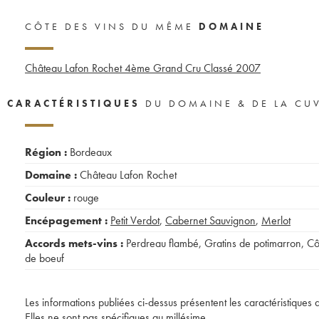
CÔTE DES VINS DU MÊME
DOMAINE
Château Lafon Rochet 4ème Grand Cru Classé
2007
CARACTÉRISTIQUES
DU DOMAINE & DE LA CU
Région :
Bordeaux
Domaine :
Château Lafon Rochet
Couleur :
rouge
Encépagement :
Petit Verdot
,
Cabernet Sauvignon
,
Merlot
Accords mets-vins :
Perdreau flambé
,
Gratins de potimarron
,
Cô
de boeuf
Les informations publiées ci-dessus présentent les caractéristiques 
Elles ne sont pas spécifiques au millésime.