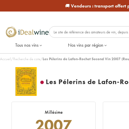
🚚
Vendeurs :
transport offert
Tous nos vins
Nos vins par région
Accueil
/
Recherche de cote
/
Les Pélerins de Lafon-Rochet Second Vin 2007 (Ro
Les Pélerins de Lafon-R
Millésime
2007