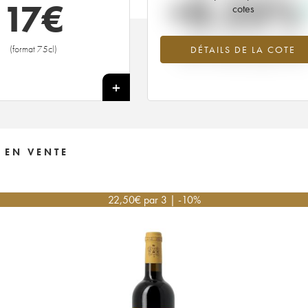
+0.23%
17
€
cotes
Tendance à la hausse du millésime
(format 75cl)
DÉTAILS DE LA COTE
2007 en 2026 par rapport à 202
+
 EN VENTE
22,50
€
par 3 | -10%