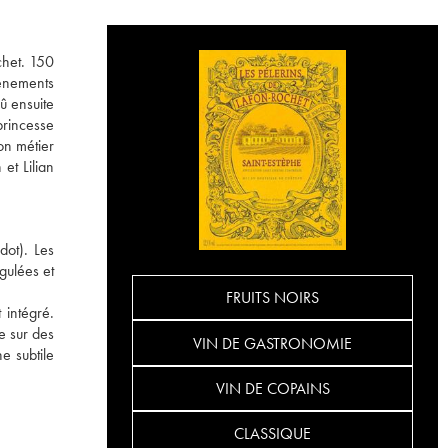
chet. 150
vènements
û ensuite
princesse
son métier
et Lilian
dot). Les
gulées et
FRUITS NOIRS
 intégré.
e sur des
VIN DE GASTRONOMIE
e subtile
VIN DE COPAINS
CLASSIQUE