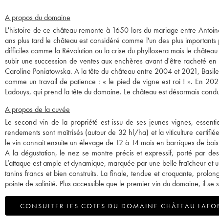
A propos du domaine
L'histoire de ce château remonte à 1650 lors du mariage entre Antoine
ans plus tard le château est considéré comme l'un des plus importants
difficiles comme la Révolution ou la crise du phylloxera mais le châte
subir une succession de ventes aux enchères avant d'être racheté en 
Caroline Poniatowska. A la tête du château entre 2004 et 2021, Basile Tes
comme un travail de patience : « le pied de vigne est roi ! ». En 2021
Ladouys, qui prend la tête du domaine. Le château est désormais conduit
A propos de la cuvée
Le second vin de la propriété est issu de ses jeunes vignes, essenti
rendements sont maîtrisés (autour de 32 hl/ha) et la viticulture certif
le vin connaît ensuite un élevage de 12 à 14 mois en barriques de bois
A la dégustation, le nez se montre précis et expressif, porté par des 
L’attaque est ample et dynamique, marquée par une belle fraîcheur et u
tanins francs et bien construits. La finale, tendue et croquante, prolon
pointe de salinité. Plus accessible que le premier vin du domaine, il s
CONSULTER LES COTES DU DOMAINE CHÂTEAU LAFO