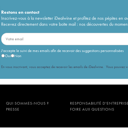
Restons en
contact
Inscrivez-vous à la newsletter iDealwine et profitez de nos pépites en a
Recevez directement dans votre boîte mail : nos découvertes du moment, 
J'accepte le suivi de mes emails afin de recevoir des suggestions personnalisées
Oui
Non
En vous inscrivant, vous acceptez de recevoir les emails de iDealwine. Vous pouvez 
QUI SOMMES-NOUS ?
RESPONSABILITÉ D'ENTREPRIS
PRESSE
FOIRE AUX QUESTIONS