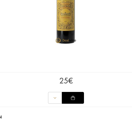
25
€
N