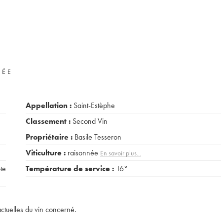
VÉE
Appellation :
Saint-Estèphe
Classement :
Second Vin
Propriétaire :
Basile Tesseron
Viticulture :
raisonnée
En savoir plus...
te
Température de service :
16°
actuelles du vin concerné.