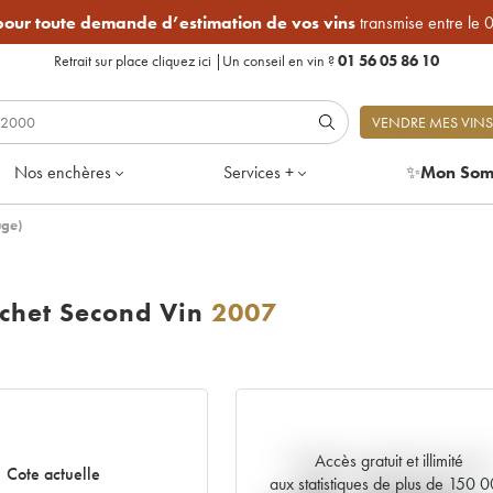
 pour toute demande d’estimation de vos vins
transmise entre le 
Retrait sur place
cliquez ici
|
Un conseil en vin ?
01 56 05 86 10
VENDRE MES VINS
Nos enchères
Services +
✨
Mon Som
uge)
ochet Second Vin
2007
Accès gratuit et illimité
Tendance actuelle de la cote
Cote actuelle
aux statistiques de plus de 150 