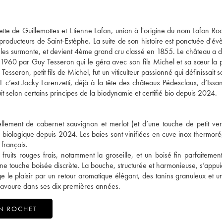
tte de Guillemottes et Etienne Lafon, union à l'origine du nom Lafon Ro
 producteurs de Saint-Estèphe. La suite de son histoire est ponctuée d'é
au les surmonte, et devient 4ème grand cru classé en 1855. Le château a d
1960 par Guy Tesseron qui le géra avec son fils Michel et sa sœur la 
seron, petit fils de Michel, fut un viticulteur passionné qui définissait 
 c’est Jacky Lorenzetti, déjà à la tête des châteaux Pédesclaux, d’Issan 
 selon certains principes de la biodynamie et certifié bio depuis 2024.
ellement de cabernet sauvignon et merlot (et d’une touche de petit ver
iée biologique depuis 2024. Les baies sont vinifiées en cuve inox thermoré
 français.
fruits rouges frais, notamment la groseille, et un boisé fin parfaitement
ne touche boisée discrète. La bouche, structurée et harmonieuse, s’appui
ge le plaisir par un retour aromatique élégant, des tanins granuleux et un
e savoure dans ses dix premières années.
N ROCHET