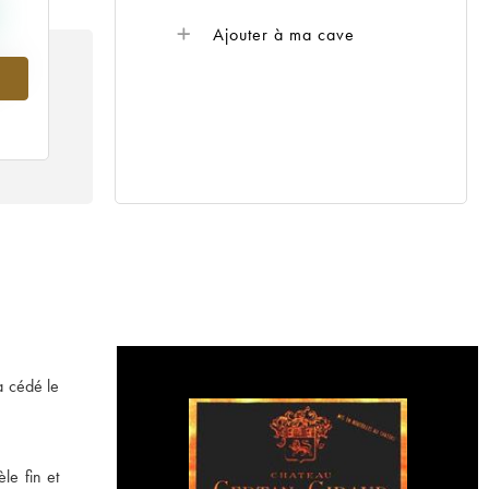
Ajouter à ma cave
960
a cédé le
le fin et