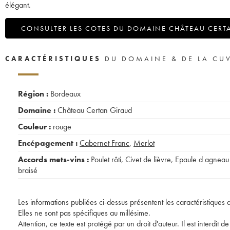
élégant.
CONSULTER LES COTES DU DOMAINE CHÂTEAU CERT
CARACTÉRISTIQUES
DU DOMAINE & DE LA CU
Région :
Bordeaux
Domaine :
Château Certan Giraud
Couleur :
rouge
Encépagement :
Cabernet Franc
,
Merlot
Accords mets-vins :
Poulet rôti
,
Civet de lièvre
,
Epaule d agneau
braisé
Les informations publiées ci-dessus présentent les caractéristiques 
Elles ne sont pas spécifiques au millésime.
Attention, ce texte est protégé par un droit d'auteur. Il est interdi