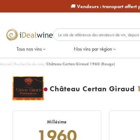
🚚
Vendeurs :
transport offert
Tous nos vins
Nos vins par région
Accueil
/
Recherche de cote
/
Château Certan Giraud 1960 (Rouge)
Château Certan Giraud
Millésime
1960