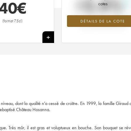
+2.4%
40
€
cotes
Tendance à la hausse du millésime 1
(format 75cl)
DÉTAILS DE LA COTE
en 2026 par rapport à 2025
+
 niveau, dont la qualité n'a cessé de croître. En 1999, la famille Giraud 
 rebaptisé Château Hosanna.
e. Très mûr, il est gras et voluptueux en bouche. Son bouquet se révè