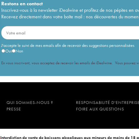
Restons en
contact
Inscrivez-vous à la newsletter iDealwine et profitez de nos pépites en a
Recevez directement dans votre boîte mail : nos découvertes du moment, 
J'accepte le suivi de mes emails afin de recevoir des suggestions personnalisées
Oui
Non
En vous inscrivant, vous acceptez de recevoir les emails de iDealwine. Vous pouvez 
QUI SOMMES-NOUS ?
RESPONSABILITÉ D'ENTREPRIS
PRESSE
FOIRE AUX QUESTIONS
Interdiction de vente de boissons alcooliques aux mineurs de moins de 18 