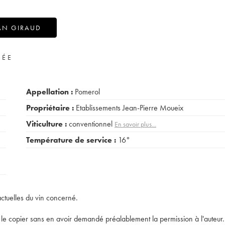
AN GIRAUD
VÉE
Appellation :
Pomerol
Propriétaire :
Etablissements Jean-Pierre Moueix
Viticulture :
conventionnel
En savoir plus...
Température de service :
16°
actuelles du vin concerné.
t de le copier sans en avoir demandé préalablement la permission à l'auteur.