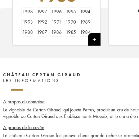
1998
1997
1996
1995
1994
1993
1992
1991
1990
1989
1988
1987
1986
1985
1984
1983
1982
1981
1980
1979
1978
1976
1975
1974
1973
1970
1969
1967
1966
1964
1962
1961
1960
1955
CHÂTEAU CERTAN GIRAUD
LES INFORMATIONS
A propos du domaine
Le vignoble de Certan Giraud, qui jouxte Petrus, produit un cru de haut
vignoble de Certan Giraud aux Etablissements Moueix, et le cru a été
A propos de la cuvée
Le château Certan Giraud fait preuve d'une grande richesse aromatiqu