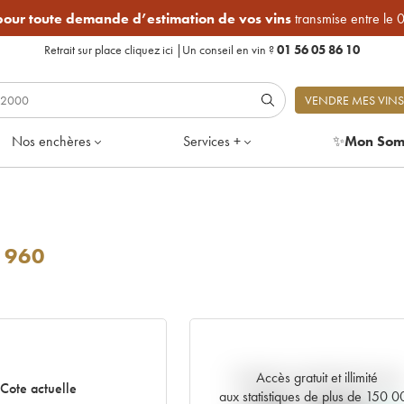
 pour toute demande d’estimation de vos vins
transmise entre le 
Retrait sur place
cliquez ici
|
Un conseil en vin ?
01 56 05 86 10
VENDRE MES VINS
Nos enchères
Services +
✨
Mon Som
1960
Accès gratuit et illimité
Tendance actuelle de la cote
Cote actuelle
aux statistiques de plus de 150 