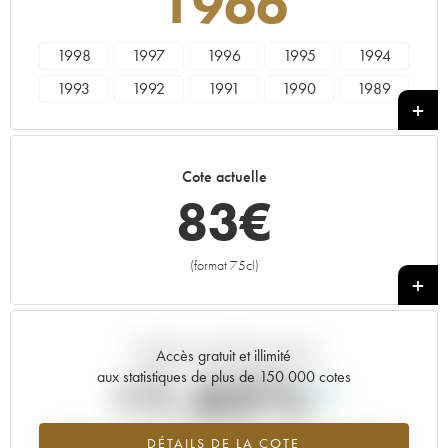
1966
1998
1997
1996
1995
1994
1993
1992
1991
1990
1989
1988
1987
1986
1985
1984
1983
1982
1981
1980
1979
Cote actuelle
1978
1976
1975
1974
1973
83
€
1970
1969
1967
1966
1964
1962
1961
1960
1955
(format 75cl)
+
Tendance actuelle de la cote
Accès gratuit et illimité
+1.65%
aux statistiques de plus de 150 000 cotes
Tendance à la hausse du millésime 1966 en 2026 par rapport à
DÉTAILS DE LA COTE