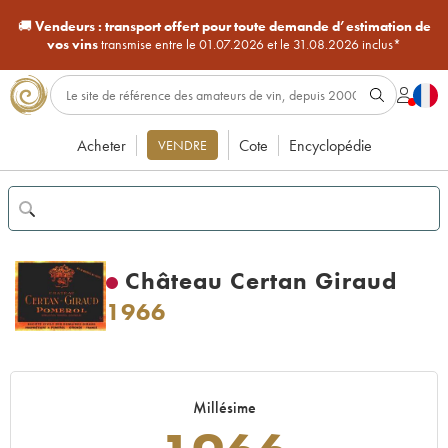
🚚
Vendeurs :
transport offert pour toute demande d’estimation de
vos vins
transmise entre le 01.07.2026 et le 31.08.2026 inclus*
Acheter
Cote
Encyclopédie
VENDRE
Château Certan Giraud
1966
Millésime