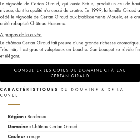
Le vignoble de Certan Giraud, qui jouxte Petrus, produit un cru de haut
niveau, dont la qualité n'a cessé de croître. En 1999, la famille Giraud a
cédé le vignoble de Certan Giraud aux Etablissements Moueix, et le cru
a été rebaptisé Château Hosanna.
A propos de la cuvée
Le château Certan Giraud fait preuve d'une grande richesse aromatique.
Très mûr, il est gras et voluptueux en bouche. Son bouquet se révèle fin
et élégant.
CONSULTER LES COTES DU DOMAINE CHÂTEAU
CERTAN GIRAUD
CARACTÉRISTIQUES
DU DOMAINE & DE LA
CUVÉE
Région :
Bordeaux
Domaine :
Château Certan Giraud
Couleur :
rouge