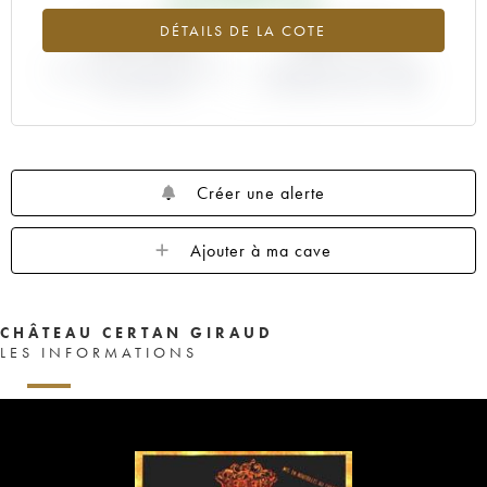
+99.35%
+30.77%
DÉTAILS DE LA COTE
VARIATION COTE ACTUELLE /
VARIATION PRIX PRIMEUR
PRIX PRIMEUR
MILLÉSIME 1985 / 1984
Créer une alerte
Ajouter à ma cave
CHÂTEAU CERTAN GIRAUD
LES INFORMATIONS