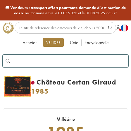
🚚
Vendeurs :
transport offert pour toute demande d’estimation de
vos vins
transmise entre le 01.07.2026 et le 31.08.2026 inclus*
Acheter
Cote
Encyclopédie
VENDRE
Château Certan Giraud
1985
Millésime