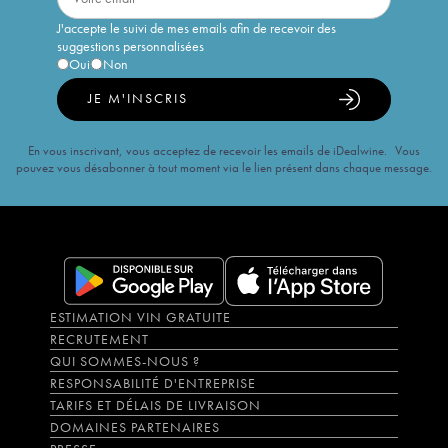
J'accepte le suivi de mes emails afin de recevoir des
suggestions personnalisées
Oui
Non
JE M'INSCRIS
En vous inscrivant, vous acceptez de recevoir les emails de iDealwine. Vous
pouvez vous désabonner à tout moment via le lien présent dans chaque message.
ESTIMATION VIN GRATUITE
RECRUTEMENT
QUI SOMMES-NOUS ?
RESPONSABILITÉ D'ENTREPRISE
TARIFS ET DÉLAIS DE LIVRAISON
DOMAINES PARTENAIRES