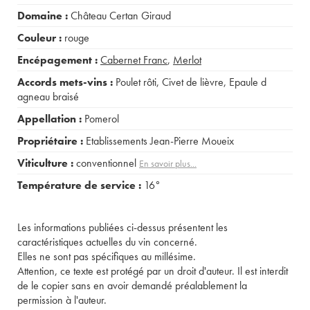
Domaine :
Château Certan Giraud
Couleur :
rouge
Encépagement :
Cabernet Franc
,
Merlot
Accords mets-vins :
Poulet rôti
,
Civet de lièvre
,
Epaule d
agneau braisé
Appellation :
Pomerol
Propriétaire :
Etablissements Jean-Pierre Moueix
Viticulture :
conventionnel
En savoir plus...
Température de service :
16°
Les informations publiées ci-dessus présentent les
caractéristiques actuelles du vin concerné.
Elles ne sont pas spécifiques au millésime.
Attention, ce texte est protégé par un droit d'auteur. Il est interdit
de le copier sans en avoir demandé préalablement la
permission à l'auteur.