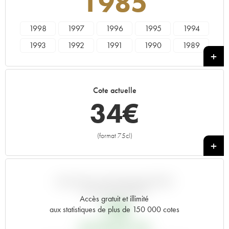
1985
1998
1997
1996
1995
1994
1993
1992
1991
1990
1989
1988
1987
1986
1985
1984
1983
1982
1981
1980
1979
Cote actuelle
1978
1976
1975
1974
1973
34
€
1970
1969
1967
1966
1964
1962
1961
1960
1955
(format 75cl)
+
VARIATION COTE PAR RAPPORT
AU PRIX PRIMEUR
Accès gratuit et illimité
17
€
aux statistiques de plus de 150 000 cotes
PRIX PRIMEURS 1985