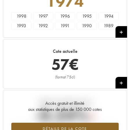
1974
1998
1997
1996
1995
1994
1993
1992
1991
1990
1989
1988
1987
1986
1985
1984
1983
1982
1981
1980
1979
Cote actuelle
1978
1976
1975
1974
1973
57
€
1970
1969
1967
1966
1964
1962
1961
1960
1955
(format 75cl)
+
Tendance actuelle de la cote
Accès gratuit et illimité
-0.24%
aux statistiques de plus de 150 000 cotes
Tendance à la baisse du millésime 1974 en 2026 par rapport à
DÉTAILS DE LA COTE