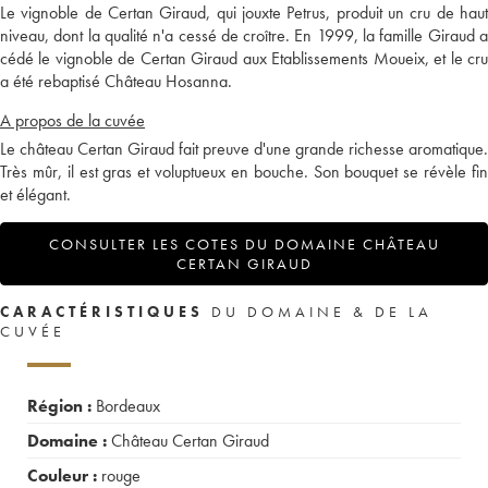
Le vignoble de Certan Giraud, qui jouxte Petrus, produit un cru de haut
niveau, dont la qualité n'a cessé de croître. En 1999, la famille Giraud a
cédé le vignoble de Certan Giraud aux Etablissements Moueix, et le cru
a été rebaptisé Château Hosanna.
A propos de la cuvée
Le château Certan Giraud fait preuve d'une grande richesse aromatique.
Très mûr, il est gras et voluptueux en bouche. Son bouquet se révèle fin
et élégant.
CONSULTER LES COTES DU DOMAINE CHÂTEAU
CERTAN GIRAUD
CARACTÉRISTIQUES
DU DOMAINE & DE LA
CUVÉE
Région :
Bordeaux
Domaine :
Château Certan Giraud
Couleur :
rouge