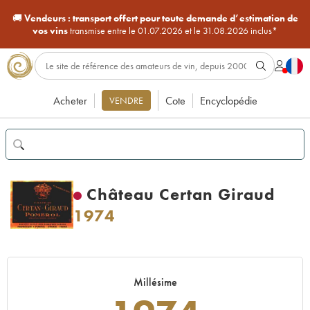
🚚
Vendeurs :
transport offert pour toute demande d’estimation de
vos vins
transmise entre le 01.07.2026 et le 31.08.2026 inclus*
Acheter
Cote
Encyclopédie
VENDRE
Château Certan Giraud
1974
Millésime