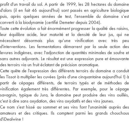
profit d'un travail du sol. A partir de 1999, les 28 hectares du domaine
d'alors (il en fait 46 aujourd'hui) sont passés en agriculture biologique
puis, après quelques années de test, l'ensemble du domaine s’est
converti à la biodynamie (certifié Demeter depuis 2004).
Toute cette évolution a fait énormément progresser la qualité des raisins,
leur équilibre acide, leur maturité et la densité de leur jus, qui ne
nécessitent désormais plus qu’une vinification avec très peu
d'interventions. Les fermentations démarrent par la seule action des
levures indigènes, avec l'adjonction de quantités minimales de soufre et
sans autres adjuvants. Le résultat est une expression pure et émouvante
des terroirs via un fruit éclatant de précision aromatique.
Cette quête de l'expression des différents terroirs du domaine a conduit
les Tissot à multiplier les cuvées (près d'une cinquantaine aujourd'hui !) à
partir de cépages différents, de terroirs typés et de méthodes de
vinification également très différentes. Par exemple, pour le cépage
savagnin, typique du Jura, le domaine peut produire des vins ouillés,
c'est à dire sans oxydation, des vins oxydatifs et des vins jaunes.
Ce nom s'est hissé au sommet et ses vins font l'unanimité auprès des
amateurs et des critiques. Ils comptent parmi les grands chouchous
d'iDealwine !