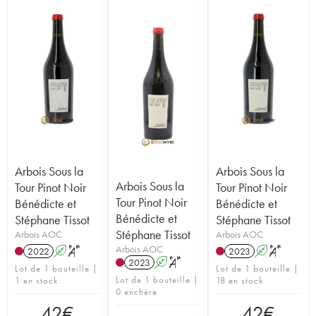
Arbois Sous la
Arbois Sous la
Arbois Sous la
Tour Pinot Noir
Tour Pinot Noir
Tour Pinot Noir
Bénédicte et
Bénédicte et
Bénédicte et
Stéphane Tissot
Stéphane Tissot
Stéphane Tissot
Arbois AOC
Arbois AOC
Arbois AOC
2022
A
S
2023
A
S
2023
A
S
Lot de 1 bouteille |
Lot de 1 bouteille |
Lot de 1 bouteille |
1 en stock
18 en stock
0 enchère
42
€
42
€