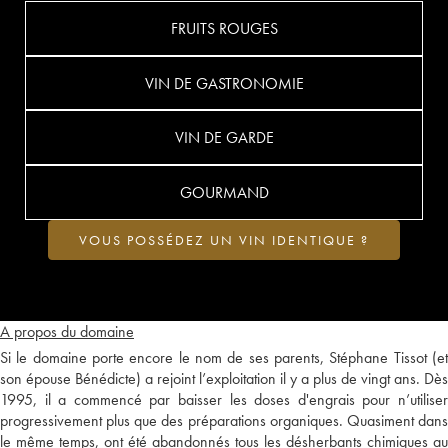
FRUITS ROUGES
VIN DE GASTRONOMIE
VIN DE GARDE
GOURMAND
VOUS POSSÉDEZ UN VIN IDENTIQUE ?
A propos du domaine
Si le domaine porte encore le nom de ses parents, Stéphane Tissot (et
son épouse Bénédicte) a rejoint l’exploitation il y a plus de vingt ans. Dès
1995, il a commencé par baisser les doses d'engrais pour n’utiliser
progressivement plus que des préparations organiques. Quasiment dans
le même temps, ont été abandonnés tous les désherbants chimiques au