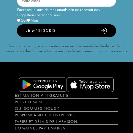
J'accepte le suivi de mes emails afin de recevoir des
suggestions personnalisées
Oui
Non
JE M'INSCRIS
En vous inscrivant, vous acceptez de recevoir les emails de iDealwine. Vous
pouvez vous désabonner à tout moment via le lien présent dans chaque message.
ESTIMATION VIN GRATUITE
RECRUTEMENT
QUI SOMMES-NOUS ?
RESPONSABILITÉ D'ENTREPRISE
TARIFS ET DÉLAIS DE LIVRAISON
DOMAINES PARTENAIRES