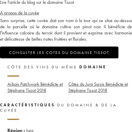
Lire l'article du blog sur le domaine Tissot
A propos de la cuvée
Sans surprise, cette cuvée doit son nom à la tour qui se situe au-dessus
de la parcelle où le domaine cultive son pinot noir. Il bénéficie de
l'influence calcaire du terroir dont il provient et exprime avec harmonie
et délicatesse de belles notes fruitées et florales.
CONSULTER LES COTES DU DOMAINE TISSOT
CÔTE DES VINS DU MÊME
DOMAINE
Arbois Patchwork Bénédicte et
Côtes du Jura Sursis Bénédicte et
Stéphane Tissot
2018
Stéphane Tissot
2018
CARACTÉRISTIQUES
DU DOMAINE & DE LA
CUVÉE
Région :
Jura