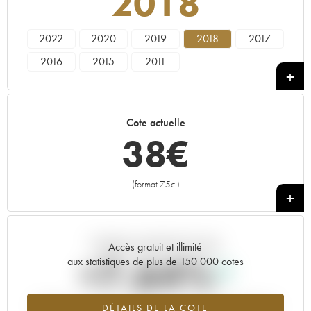
2018
2022
2020
2019
2018
2017
2016
2015
2011
Cote actuelle
38
€
(format 75cl)
+
Tendance actuelle de la cote
Accès gratuit et illimité
+7.64%
aux statistiques de plus de 150 000 cotes
Tendance à la hausse du millésime 2018 en 2026 par rapport à
DÉTAILS DE LA COTE