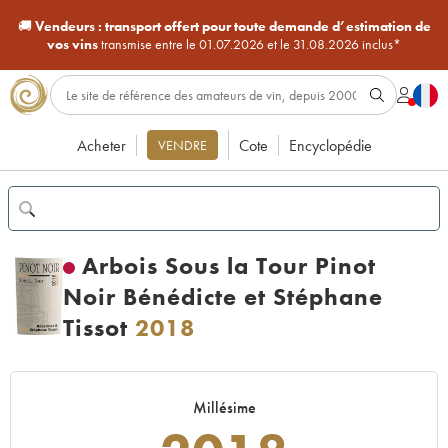
🚚
Vendeurs :
transport offert pour toute demande d’estimation de
vos vins
transmise entre le 01.07.2026 et le 31.08.2026 inclus*
Acheter
Cote
Encyclopédie
VENDRE
Arbois Sous la Tour Pinot
Noir Bénédicte et Stéphane
Tissot
2018
Millésime