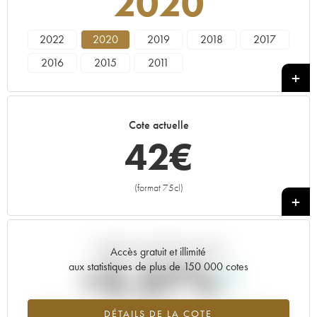
2020
2022
2020
2019
2018
2017
2016
2015
2011
Cote actuelle
42
€
(format 75cl)
+
Tendance actuelle de la cote
Accès gratuit et illimité
+2.57%
aux statistiques de plus de 150 000 cotes
Tendance à la hausse du millésime 2020 en 2026 par rapport à
DÉTAILS DE LA COTE