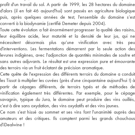
profit d'un travail du sol. A partir de 1999, les 28 hectares du domaine
d'alors (il en fait 46 aujourd'hui) sont passés en agriculture biologique
puis, après quelques années de test, l'ensemble du domaine s’est
converti à la biodynamie (certifié Demeter depuis 2004).
Toute cette évolution a fait énormément progresser la qualité des raisins,
leur équilibre acide, leur maturité et la densité de leur jus, qui ne
nécessitent désormais plus qu’une vinification avec très peu
d'interventions. Les fermentations démarrent par la seule action des
levures indigènes, avec l'adjonction de quantités minimales de soufre et
sans autres adjuvants. Le résultat est une expression pure et émouvante
des terroirs via un fruit éclatant de précision aromatique.
Cette quête de l'expression des différents terroirs du domaine a conduit
les Tissot à multiplier les cuvées (près d'une cinquantaine aujourd'hui !) à
partir de cépages différents, de terroirs typés et de méthodes de
vinification également très différentes. Par exemple, pour le cépage
savagnin, typique du Jura, le domaine peut produire des vins ouillés,
c'est à dire sans oxydation, des vins oxydatifs et des vins jaunes.
Ce nom s'est hissé au sommet et ses vins font l'unanimité auprès des
amateurs et des critiques. Ils comptent parmi les grands chouchous
d'iDealwine !