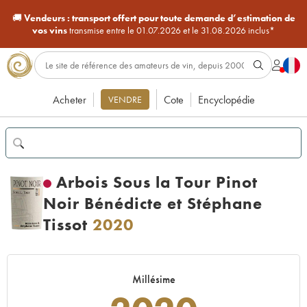
🚚
Vendeurs :
transport offert pour toute demande d’estimation de
vos vins
transmise entre le 01.07.2026 et le 31.08.2026 inclus*
Acheter
Cote
Encyclopédie
VENDRE
Arbois Sous la Tour Pinot
Noir Bénédicte et Stéphane
Tissot
2020
Millésime