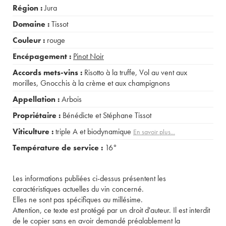
Région :
Jura
Domaine :
Tissot
Couleur :
rouge
Encépagement :
Pinot Noir
Accords mets-vins :
Risotto à la truffe
,
Vol au vent aux
morilles
,
Gnocchis à la crème et aux champignons
Appellation :
Arbois
Propriétaire :
Bénédicte et Stéphane Tissot
Viticulture :
triple A et biodynamique
En savoir plus...
Température de service :
16°
Les informations publiées ci-dessus présentent les
caractéristiques actuelles du vin concerné.
Elles ne sont pas spécifiques au millésime.
Attention, ce texte est protégé par un droit d'auteur. Il est interdit
de le copier sans en avoir demandé préalablement la