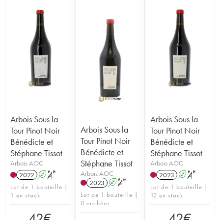
Arbois Sous la
Arbois Sous la
Arbois Sous la
Tour Pinot Noir
Tour Pinot Noir
Tour Pinot Noir
Bénédicte et
Bénédicte et
Bénédicte et
Stéphane Tissot
Stéphane Tissot
Stéphane Tissot
Arbois AOC
Arbois AOC
Arbois AOC
2022
A
S
2023
A
S
2023
A
S
Lot de 1 bouteille |
Lot de 1 bouteille |
Lot de 1 bouteille |
1 en stock
12 en stock
0 enchère
42
€
42
€