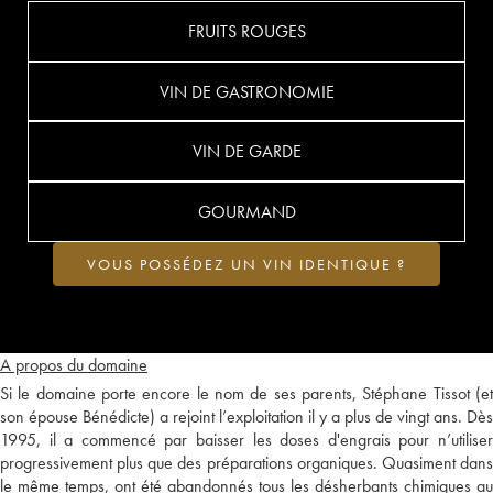
FRUITS ROUGES
VIN DE GASTRONOMIE
VIN DE GARDE
GOURMAND
VOUS POSSÉDEZ UN VIN IDENTIQUE ?
A propos du domaine
Si le domaine porte encore le nom de ses parents, Stéphane Tissot (et
son épouse Bénédicte) a rejoint l’exploitation il y a plus de vingt ans. Dès
1995, il a commencé par baisser les doses d'engrais pour n’utiliser
progressivement plus que des préparations organiques. Quasiment dans
le même temps, ont été abandonnés tous les désherbants chimiques au