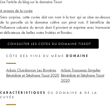
Lire l'article du blog sur le domaine Tissot
A propos de la cuvée
Sans surprise, cette cuvée doit son nom à la tour qui se situe au-dessus
de la parcelle où le domaine cultive son pinot noir. Il bénéficie de
l'influence calcaire du terroir dont il provient et exprime avec harmonie
et délicatesse de belles notes fruitées et florales.
CONSULTER LES COTES DU DOMAINE TISSOT
CÔTE DES VINS DU MÊME
DOMAINE
Arbois Chardonnay Les Bruyères
Arbois Trousseau Singulier
Bénédicte et Stéphane Tissot
2020
Bénédicte et Stéphane Tissot
2020
CARACTÉRISTIQUES
DU DOMAINE & DE LA
CUVÉE