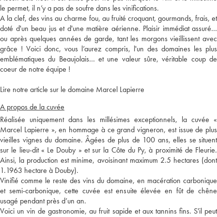
le permet, il n’y a pas de soufre dans les vinifications.
A la clef, des vins au charme fou, au fruité croquant, gourmands, frais, et
doté d'un beau jus et d'une matière aérienne. Plaisir immédiat assuré…
ou après quelques années de garde, tant les morgons vieillissent avec
grâce ! Voici donc, vous l’aurez compris, l'un des domaines les plus
emblématiques du Beaujolais… et une valeur sûre, véritable coup de
coeur de notre équipe !
Lire notre article sur le domaine Marcel Lapierre
A propos de la cuvée
Réalisée uniquement dans les millésimes exceptionnels, la cuvée «
Marcel Lapierre », en hommage à ce grand vigneron, est issue de plus
vieilles vignes du domaine. Âgées de plus de 100 ans, elles se situent
sur le lieu-dit « Le Douby » et sur la Côte du Py, à proximité de Fleurie.
Ainsi, la production est minime, avoisinant maximum 2.5 hectares (dont
1.1963 hectare à Douby).
Vinifié comme le reste des vins du domaine, en macération carbonique
et semi-carbonique, cette cuvée est ensuite élevée en fût de chêne
usagé pendant près d’un an.
Voici un vin de gastronomie, au fruit sapide et aux tannins fins. S'il peut