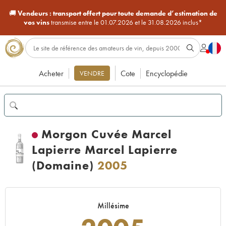
🚚
Vendeurs :
transport offert pour toute demande d’estimation de
vos vins
transmise entre le 01.07.2026 et le 31.08.2026 inclus*
Acheter
Cote
Encyclopédie
VENDRE
Morgon Cuvée Marcel
Lapierre Marcel Lapierre
(Domaine)
2005
Millésime