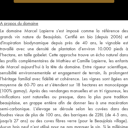
A propos du domaine
Le domaine Marcel Lapierre s'est imposé comme la référence des
grands vin nature du Beaujolais. Certifié en bio (depuis 2006) et
d'inspiration biodynamique depuis près de 40 ans, le vignoble est
travaillé avec une densité de plantation d’environ 10.000 pieds à
l’hectare, en taille gobelet. Cette approche trouve un écho naturel dans
les profils complémentaires de Mathieu et Camille Lapierre, les enfants
de Marcel aujourd’hui à la tête du domaine. Entre rigueur scientifique,
sensibilité environnementale et engagement de terrain, ils prolongent
l’héritage familial avec fidélité et cohérence. Les vignes sont âgées en
moyenne de 60-70 ans et s’étendent sur 18 hectares en monocépage
(100% gamay). Après des vendanges manuelles et un tri rigoureux, les
vinifications sont naturelles ou presque, dans la plus pure tradition
beaujolaise, en grappe entière afin de donner lieu à une macération
semi-carbonique. L’élevage se déroule selon les cuvées dans des
foudres vieux de plus de 100 ans, des barriques de 228L (de 4-5 ans,
jusqu’à 27 ans) ou des cuves fibres verre (pour le Beaujolais village).
Aucun bois neuf n’est utilisé pour ne pas marquer le vin. Si le millésime