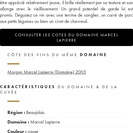
être apprécié relativement jeune, il brille réellement par sa texture et son
allonge avec le vieillissement. Un grand potentiel de garde lui est
promis. Dégustez ce vin avec une terrine de sanglier, un carré de porc
aux petits légumes ou bien un civet de chevreuil.
CONSULTER LES COTES DU DOMAINE MARCEL
LAPIERRE
CÔTE DES VINS DU MÊME
DOMAINE
Morgon Marcel Lapierre (Domaine)
2005
CARACTÉRISTIQUES
DU DOMAINE & DE LA
CUVÉE
Région :
Beaujolais
Domaine :
Marcel Lapierre
Couleur :
rouge