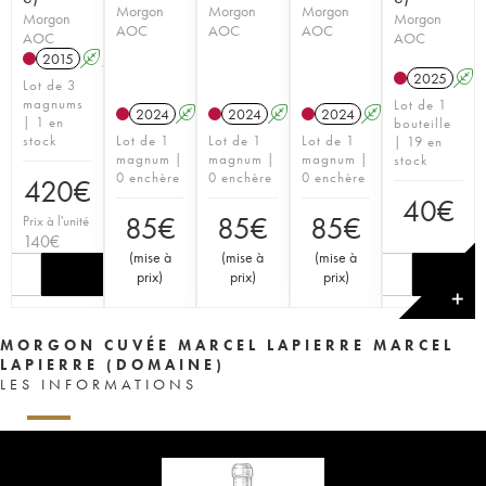
Morgon
Morgon
Morgon
Morgon
Morgon
AOC
AOC
AOC
AOC
AOC
2015
A
S
2025
A
Lot de 3
magnums
Lot de 1
2024
A
S
2024
A
S
2024
A
S
| 1 en
bouteille
stock
Lot de 1
Lot de 1
Lot de 1
| 19 en
magnum |
magnum |
magnum |
stock
0 enchère
0 enchère
0 enchère
420
€
40
€
85
€
85
€
85
€
Prix à l'unité
140
€
(
mise à
(
mise à
(
mise à
prix
)
prix
)
prix
)
✕
MORGON CUVÉE MARCEL LAPIERRE MARCEL
LAPIERRE (DOMAINE)
LES INFORMATIONS