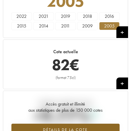
2005
2022
2021
2019
2018
2016
2015
2014
2011
2009
2005
1999
Cote actuelle
82
€
(format 75cl)
+
Tendance actuelle de la cote
Accès gratuit et illimité
+9.77%
aux statistiques de plus de 150 000 cotes
Tendance à la hausse du millésime 2005 en 2026 par rapport à
DÉTAILS DE LA COTE