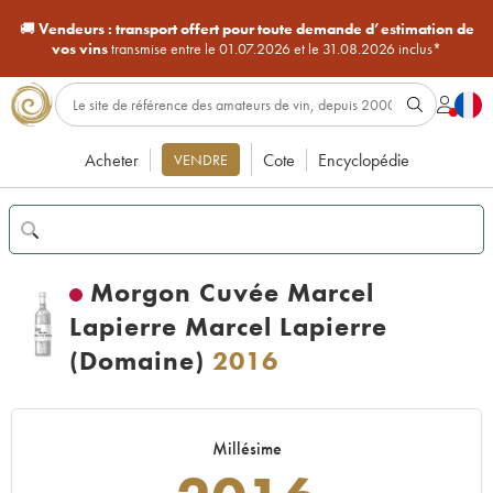
🚚
Vendeurs :
transport offert pour toute demande d’estimation de
vos vins
transmise entre le 01.07.2026 et le 31.08.2026 inclus*
Acheter
Cote
Encyclopédie
VENDRE
Morgon Cuvée Marcel
Lapierre Marcel Lapierre
(Domaine)
2016
Millésime