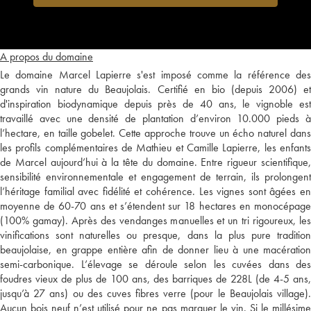
A propos du domaine
Le domaine Marcel Lapierre s'est imposé comme la référence des
grands vin nature du Beaujolais. Certifié en bio (depuis 2006) et
d'inspiration biodynamique depuis près de 40 ans, le vignoble est
travaillé avec une densité de plantation d’environ 10.000 pieds à
l’hectare, en taille gobelet. Cette approche trouve un écho naturel dans
les profils complémentaires de Mathieu et Camille Lapierre, les enfants
de Marcel aujourd’hui à la tête du domaine. Entre rigueur scientifique,
sensibilité environnementale et engagement de terrain, ils prolongent
l’héritage familial avec fidélité et cohérence. Les vignes sont âgées en
moyenne de 60-70 ans et s’étendent sur 18 hectares en monocépage
(100% gamay). Après des vendanges manuelles et un tri rigoureux, les
vinifications sont naturelles ou presque, dans la plus pure tradition
beaujolaise, en grappe entière afin de donner lieu à une macération
semi-carbonique. L’élevage se déroule selon les cuvées dans des
foudres vieux de plus de 100 ans, des barriques de 228L (de 4-5 ans,
jusqu’à 27 ans) ou des cuves fibres verre (pour le Beaujolais village).
Aucun bois neuf n’est utilisé pour ne pas marquer le vin. Si le millésime