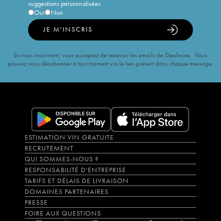
suggestions personnalisées
Oui
Non
JE M'INSCRIS
En vous inscrivant, vous acceptez de recevoir les emails de iDealwine. Vous
pouvez vous désabonner à tout moment via le lien présent dans chaque message.
ESTIMATION VIN GRATUITE
RECRUTEMENT
QUI SOMMES-NOUS ?
RESPONSABILITÉ D'ENTREPRISE
TARIFS ET DÉLAIS DE LIVRAISON
DOMAINES PARTENAIRES
PRESSE
FOIRE AUX QUESTIONS