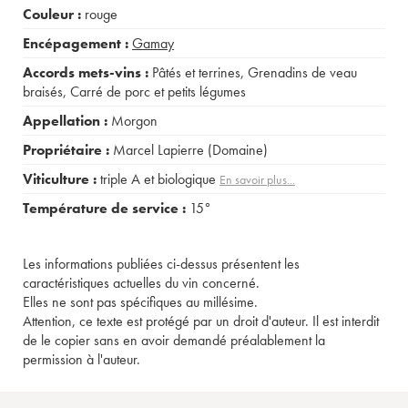
Couleur :
rouge
Encépagement :
Gamay
Accords mets-vins :
Pâtés et terrines
,
Grenadins de veau
braisés
,
Carré de porc et petits légumes
Appellation :
Morgon
Propriétaire :
Marcel Lapierre (Domaine)
Viticulture :
triple A et biologique
En savoir plus...
Température de service :
15°
Les informations publiées ci-dessus présentent les
caractéristiques actuelles du vin concerné.
Elles ne sont pas spécifiques au millésime.
Attention, ce texte est protégé par un droit d'auteur. Il est interdit
de le copier sans en avoir demandé préalablement la
permission à l'auteur.