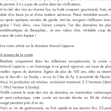
le permet, il n’y a pas de soufre dans les vinifications.
A la clef, des vins au charme fou, au fruité croquant, gourmands, frais, et
doté d'un beau jus et d'une matière aérienne. Plaisir immédiat assuré…
ou après quelques années de garde, tant les morgons vieillissent avec
grâce ! Voici donc, vous l’aurez compris, l'un des domaines les plus
emblématiques du Beaujolais… et une valeur sûre, véritable coup de
coeur de notre équipe !
Lire notre article sur le domaine Marcel Lapierre
A propos de la cuvée
Réalisée uniquement dans les millésimes exceptionnels, la cuvée «
Marcel Lapierre », en hommage à ce grand vigneron, est issue de plus
vieilles vignes du domaine. Âgées de plus de 100 ans, elles se situent
sur le lieu-dit « Le Douby » et sur la Côte du Py, à proximité de Fleurie.
Ainsi, la production est minime, avoisinant maximum 2.5 hectares (dont
1.1963 hectare à Douby).
Vinifié comme le reste des vins du domaine, en macération carbonique
et semi-carbonique, cette cuvée est ensuite élevée en fût de chêne
usagé pendant près d’un an.
Voici un vin de gastronomie, au fruit sapide et aux tannins fins. S'il peut