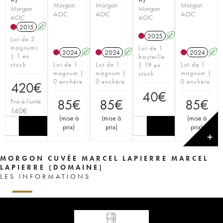
Morgon
Morgon
Morgon
Morgon
Morgon
AOC
AOC
AOC
AOC
AOC
2015
A
S
2025
A
S
Lot de 3
magnums
Lot de 1
2024
A
S
2024
A
S
2024
A
| 1 en
bouteille
stock
Lot de 1
Lot de 1
Lot de 1
| 19 en
magnum |
magnum |
magnum |
stock
0 enchère
0 enchère
0 enchère
420
€
40
€
85
€
85
€
85
€
Prix à l'unité
140
€
(
mise à
(
mise à
(
mise à
prix
)
prix
)
prix
)
✕
MORGON CUVÉE MARCEL LAPIERRE MARCEL
LAPIERRE (DOMAINE)
LES INFORMATIONS