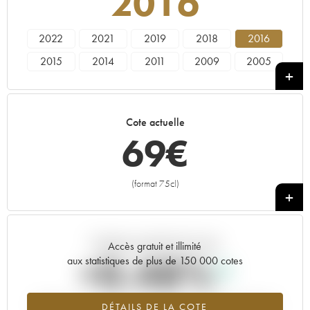
2016
2022
2021
2019
2018
2016
2015
2014
2011
2009
2005
1999
Cote actuelle
69
€
(format 75cl)
+
Tendance actuelle de la cote
Accès gratuit et illimité
+0.48%
aux statistiques de plus de 150 000 cotes
Tendance à la hausse du millésime 2016 en 2026 par rapport à
DÉTAILS DE LA COTE