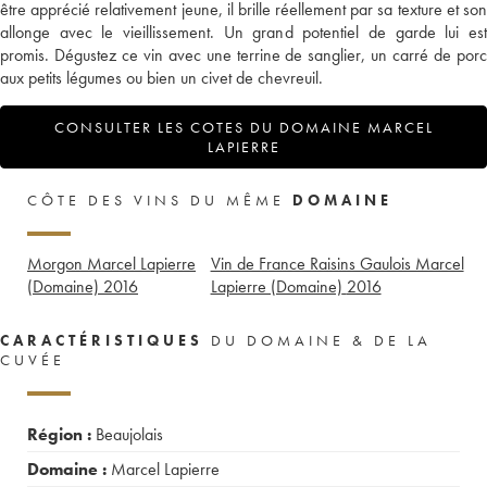
être apprécié relativement jeune, il brille réellement par sa texture et son
allonge avec le vieillissement. Un grand potentiel de garde lui est
promis. Dégustez ce vin avec une terrine de sanglier, un carré de porc
aux petits légumes ou bien un civet de chevreuil.
CONSULTER LES COTES DU DOMAINE MARCEL
LAPIERRE
CÔTE DES VINS DU MÊME
DOMAINE
Morgon Marcel Lapierre
Vin de France Raisins Gaulois Marcel
(Domaine)
2016
Lapierre (Domaine)
2016
CARACTÉRISTIQUES
DU DOMAINE & DE LA
CUVÉE
Région :
Beaujolais
Domaine :
Marcel Lapierre