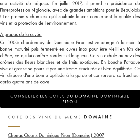
une activité de négoce. En juillet 2017, il prend la présidence de
l'interprofession régionale, avec de grandes ambitions pour le Beaujolais
! Les premiers chantiers qu'il souhaite lancer concernent la qualité des
vins et la protection de l'environnement.
A propos de la cuvée
Ce 100% chardonnay de Dominique Piron est vendangé à la main à
bonne maturité puis fermenté en cuves inox pour être vieilli en fûts de
chêne, ce qui lui confère rondeur et longueur. Ce vin exhale au nez des
arômes des fleurs blanches et de fruits exotiques. En bouche l'attaque
vive et grasse se poursuit par une trame structurée et bien équilibrée. Ce
vin dispose d'une bonne aptitude à la garde et conservera sa fraîcheur
après quatre ans de cave.
CONSULTER LES COTES DU DOMAINE DOMINIQUE
PIRON
CÔTE DES VINS DU MÊME
DOMAINE
Chénas Quartz Dominique Piron (Domaine)
2007