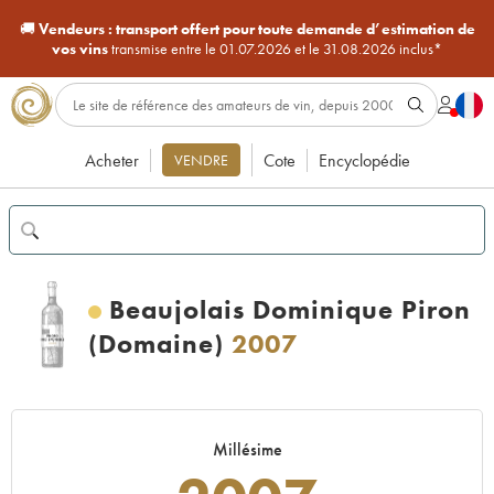
🚚
Vendeurs :
transport offert pour toute demande d’estimation de
vos vins
transmise entre le 01.07.2026 et le 31.08.2026 inclus*
Acheter
Cote
Encyclopédie
VENDRE
Beaujolais Dominique Piron
(Domaine)
2007
Millésime