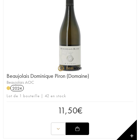
Beaujolais Dominique Piron (Domaine)
Beaujolais AOC
2024
Lot de 1 bouteille | 42 en stock
11,50
€
✕