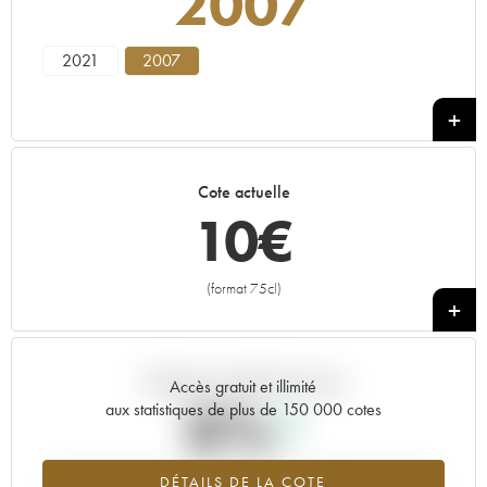
2007
2021
2007
Cote actuelle
10
€
(format 75cl)
+
Tendance actuelle de la cote
Accès gratuit et illimité
0%
aux statistiques de plus de 150 000 cotes
Tendance à la hausse du millésime 2007 en 2026 par rapport à
DÉTAILS DE LA COTE