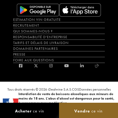
ESTIMATION VIN GRATUITE
RECRUTEMENT
QUI SOMMES-NOUS ?
RESPONSABILITÉ D'ENTREPRISE
TARIFS ET DÉLAIS DE LIVRAISON
DOMAINES PARTENAIRES
PRESSE
FOIRE AUX QUESTIONS
Tous droits réservés © 2026 iDealwine S.A.S.
CGS
Données personnelles
Interdiction de vente de boissons alcooliques aux mineurs de
moins de 18 ans. L'abus d'alcool est dangereux pour la santé,
à consommer avec modération.
La preuve de majorité de l'acheteur est exigée au moment de la vente en
Acheter
ce vin
Vendre
ce vin
ligne. CODE DE LA SANTÉ PUBLIQUE, ART.L.3342-1 et L.3353-3