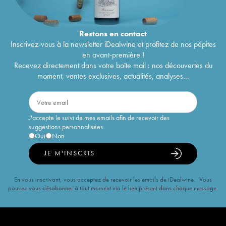
Restons en
contact
Inscrivez-vous à la newsletter iDealwine et profitez de nos pépites
en avant-première !
Recevez directement dans votre boîte mail : nos découvertes du
moment, ventes exclusives, actualités, analyses...
J'accepte le suivi de mes emails afin de recevoir des
suggestions personnalisées
Oui
Non
JE M'INSCRIS
En vous inscrivant, vous acceptez de recevoir les emails de iDealwine. Vous
pouvez vous désabonner à tout moment via le lien présent dans chaque message.