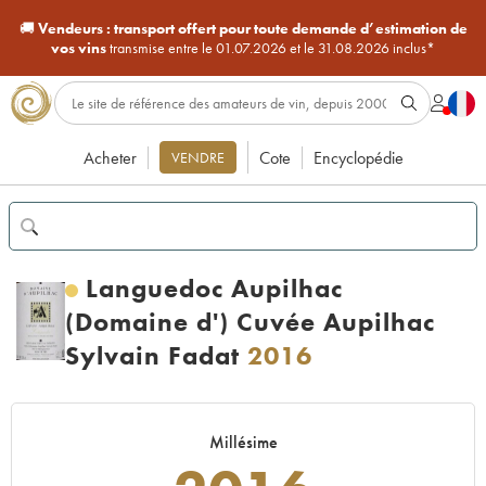
🚚
Vendeurs :
transport offert pour toute demande d’estimation de
vos vins
transmise entre le 01.07.2026 et le 31.08.2026 inclus*
Acheter
Cote
Encyclopédie
VENDRE
Languedoc Aupilhac
(Domaine d') Cuvée Aupilhac
Sylvain Fadat
2016
Millésime