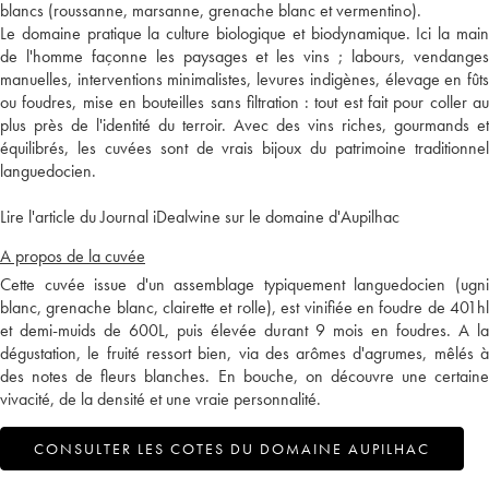
blancs (roussanne, marsanne, grenache blanc et vermentino).
Le domaine pratique la culture biologique et biodynamique. Ici la main
de l'homme façonne les paysages et les vins ; labours, vendanges
manuelles, interventions minimalistes, levures indigènes, élevage en fûts
ou foudres, mise en bouteilles sans filtration : tout est fait pour coller au
plus près de l'identité du terroir. Avec des vins riches, gourmands et
équilibrés, les cuvées sont de vrais bijoux du patrimoine traditionnel
languedocien.
Lire l'article du Journal iDealwine sur le domaine d'Aupilhac
A propos de la cuvée
Cette cuvée issue d'un assemblage typiquement languedocien (ugni
blanc, grenache blanc, clairette et rolle), est vinifiée en foudre de 401hl
et demi-muids de 600L, puis élevée durant 9 mois en foudres. A la
dégustation, le fruité ressort bien, via des arômes d'agrumes, mêlés à
des notes de fleurs blanches. En bouche, on découvre une certaine
vivacité, de la densité et une vraie personnalité.
CONSULTER LES COTES DU DOMAINE AUPILHAC