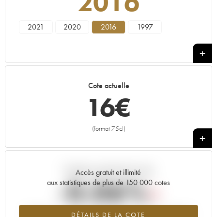
2016
2021
2020
2016
1997
Cote actuelle
16
€
(format 75cl)
+
Tendance actuelle de la cote
Accès gratuit et illimité
-0.06%
aux statistiques de plus de 150 000 cotes
Tendance à la baisse du millésime 2016 en 2026 par rapport à
DÉTAILS DE LA COTE