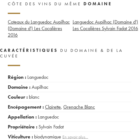
CÔTE DES VINS DU MÊME
DOMAINE
Coteaux du Languedoc Aupilhac
Languedoc Aupilhac (Domaine d')
(Domaine d') Les Cocalières
Les Cocalières Sylvain Fadat
2016
2016
CARACTÉRISTIQUES
DU DOMAINE & DE LA
CUVÉE
Région :
Languedoc
Domaine :
Aupilhac
Couleur :
blanc
Encépagement :
Clairette
,
Grenache Blanc
Appellation :
Languedoc
Propriétaire :
Sylvain Fadat
Viticulture :
biodynamique
En savoir plus...