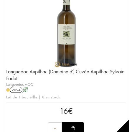
Languedoc Aupilhac (Domaine d') Cuvée Aupilhac Sylvain
Fadat
Languedoc AOC
2024
A
Lot de 1 bouteille | 8 en stock
16
€