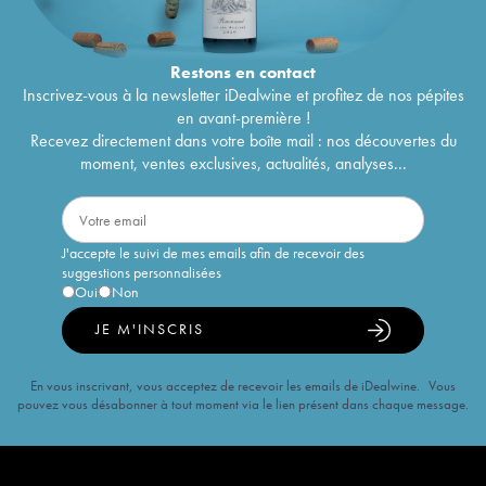
Restons en
contact
Inscrivez-vous à la newsletter iDealwine et profitez de nos pépites
en avant-première !
Recevez directement dans votre boîte mail : nos découvertes du
moment, ventes exclusives, actualités, analyses...
J'accepte le suivi de mes emails afin de recevoir des
suggestions personnalisées
Oui
Non
JE M'INSCRIS
En vous inscrivant, vous acceptez de recevoir les emails de iDealwine. Vous
pouvez vous désabonner à tout moment via le lien présent dans chaque message.