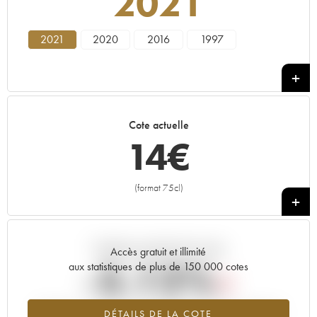
2021
2021
2020
2016
1997
Cote actuelle
14
€
(format 75cl)
+
Tendance actuelle de la cote
Accès gratuit et illimité
-5.12%
aux statistiques de plus de 150 000 cotes
Tendance à la baisse du millésime 2021 en 2026 par rapport à
DÉTAILS DE LA COTE