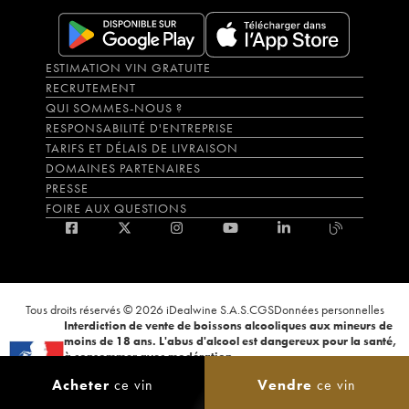
ESTIMATION VIN GRATUITE
RECRUTEMENT
QUI SOMMES-NOUS ?
RESPONSABILITÉ D'ENTREPRISE
TARIFS ET DÉLAIS DE LIVRAISON
DOMAINES PARTENAIRES
PRESSE
FOIRE AUX QUESTIONS
Tous droits réservés © 2026 iDealwine S.A.S.
CGS
Données personnelles
Interdiction de vente de boissons alcooliques aux mineurs de
moins de 18 ans. L'abus d'alcool est dangereux pour la santé,
à consommer avec modération.
La preuve de majorité de l'acheteur est exigée au moment de la vente en
Acheter
ce vin
Vendre
ce vin
ligne. CODE DE LA SANTÉ PUBLIQUE, ART.L.3342-1 et L.3353-3