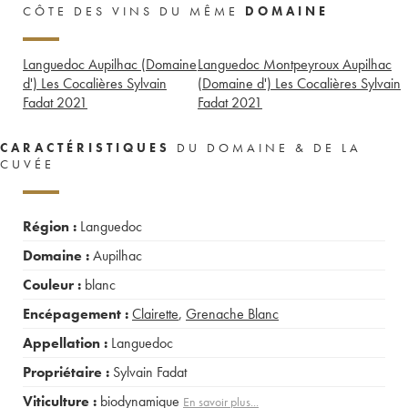
CÔTE DES VINS DU MÊME
DOMAINE
Languedoc Aupilhac (Domaine
Languedoc Montpeyroux Aupilhac
d') Les Cocalières Sylvain
(Domaine d') Les Cocalières Sylvain
Fadat
2021
Fadat
2021
CARACTÉRISTIQUES
DU DOMAINE & DE LA
CUVÉE
Région :
Languedoc
Domaine :
Aupilhac
Couleur :
blanc
Encépagement :
Clairette
,
Grenache Blanc
Appellation :
Languedoc
Propriétaire :
Sylvain Fadat
Viticulture :
biodynamique
En savoir plus...