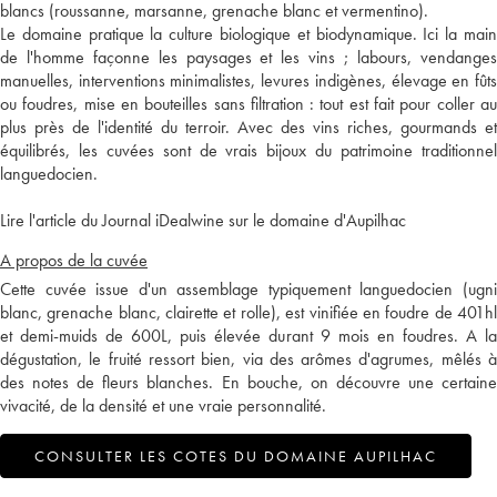
blancs (roussanne, marsanne, grenache blanc et vermentino).
Le domaine pratique la culture biologique et biodynamique. Ici la main
de l'homme façonne les paysages et les vins ; labours, vendanges
manuelles, interventions minimalistes, levures indigènes, élevage en fûts
ou foudres, mise en bouteilles sans filtration : tout est fait pour coller au
plus près de l'identité du terroir. Avec des vins riches, gourmands et
équilibrés, les cuvées sont de vrais bijoux du patrimoine traditionnel
languedocien.
Lire l'article du Journal iDealwine sur le domaine d'Aupilhac
A propos de la cuvée
Cette cuvée issue d'un assemblage typiquement languedocien (ugni
blanc, grenache blanc, clairette et rolle), est vinifiée en foudre de 401hl
et demi-muids de 600L, puis élevée durant 9 mois en foudres. A la
dégustation, le fruité ressort bien, via des arômes d'agrumes, mêlés à
des notes de fleurs blanches. En bouche, on découvre une certaine
vivacité, de la densité et une vraie personnalité.
CONSULTER LES COTES DU DOMAINE AUPILHAC