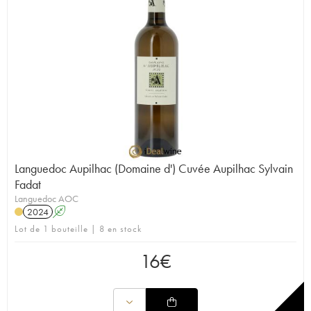
Languedoc Aupilhac (Domaine d') Cuvée Aupilhac Sylvain
Fadat
Languedoc AOC
2024
A
Lot de 1 bouteille | 8 en stock
16
€