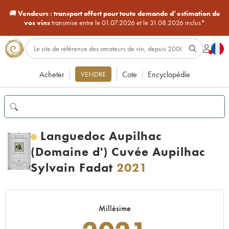
🚚
Vendeurs :
transport offert pour toute demande d’estimation de
vos vins
transmise entre le 01.07.2026 et le 31.08.2026 inclus*
Acheter
Cote
Encyclopédie
VENDRE
Languedoc Aupilhac
(Domaine d') Cuvée Aupilhac
Sylvain Fadat
2021
Millésime