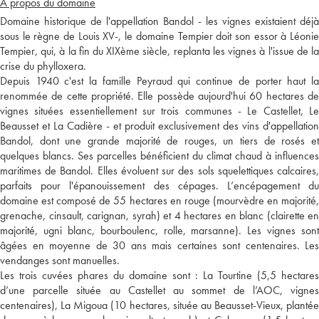
A propos du domaine
Domaine historique de l'appellation Bandol - les vignes existaient déjà
sous le règne de Louis XV-, le domaine Tempier doit son essor à Léonie
Tempier, qui, à la fin du XIXème siècle, replanta les vignes à l'issue de la
crise du phylloxera.
Depuis 1940 c'est la famille Peyraud qui continue de porter haut la
renommée de cette propriété. Elle possède aujourd'hui 60 hectares de
vignes situées essentiellement sur trois communes - Le Castellet, Le
Beausset et La Cadière - et produit exclusivement des vins d'appellation
Bandol, dont une grande majorité de rouges, un tiers de rosés et
quelques blancs. Ses parcelles bénéficient du climat chaud à influences
maritimes de Bandol. Elles évoluent sur des sols squelettiques calcaires,
parfaits pour l'épanouissement des cépages. L’encépagement du
domaine est composé de 55 hectares en rouge (mourvèdre en majorité,
grenache, cinsault, carignan, syrah) et 4 hectares en blanc (clairette en
majorité, ugni blanc, bourboulenc, rolle, marsanne). Les vignes sont
âgées en moyenne de 30 ans mais certaines sont centenaires. Les
vendanges sont manuelles.
Les trois cuvées phares du domaine sont : La Tourtine (5,5 hectares
d’une parcelle située au Castellet au sommet de l’AOC, vignes
centenaires), La Migoua (10 hectares, située au Beausset-Vieux, plantée