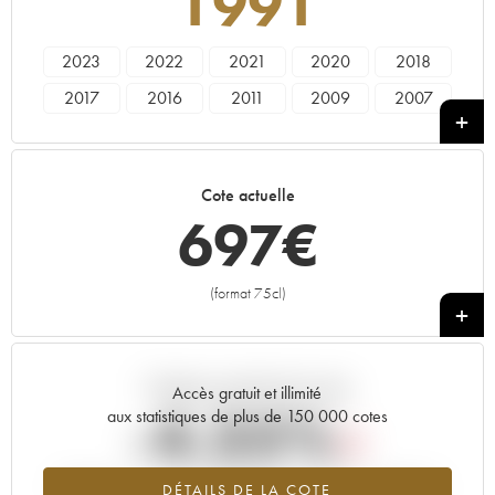
1991
2023
2022
2021
2020
2018
2017
2016
2011
2009
2007
1992
1991
1990
Cote actuelle
697
€
(format 75cl)
+
Tendance actuelle de la cote
Accès gratuit et illimité
-4.35%
aux statistiques de plus de 150 000 cotes
Tendance à la baisse du millésime 1991 en 2026 par rapport à
DÉTAILS DE LA COTE