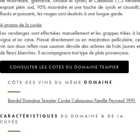
de mourvèdre, grenache, cinsault et syrah) et Cabassou (1,5 hectare
exposé plein sud, 95% mouvèdre et une touche de syrah et cinsault).
Racés et puissants, les rouges sont destinés à une longue garde.
A propos de la cuvée
Les vendanges sont effectuées manuellement et les grappes triées à la
vigne et en cave. Pressé directement ou en macération pelliculaire, ce
vin aux doux reflets rose saumon dévoile des arômes de fruits jaunes et
de fleurs blanches. Il accompagnera tout type de plats provençaux.
CONSULTER LES COTES DU DOMAINE TEMPIER
CÔTE DES VINS DU MÊME
DOMAINE
Bandol Domaine Tempier Cuvée Cabassaou Famille Peyraud
1991
CARACTÉRISTIQUES
DU DOMAINE & DE LA
CUVÉE