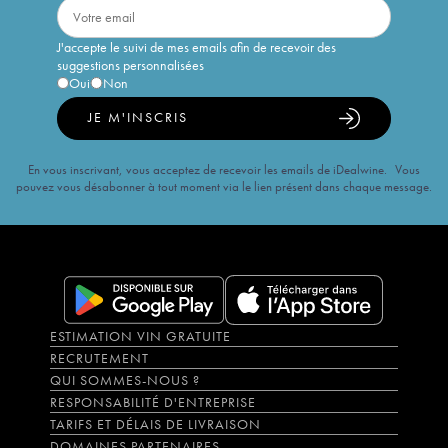
J'accepte le suivi de mes emails afin de recevoir des
suggestions personnalisées
Oui
Non
JE M'INSCRIS
En vous inscrivant, vous acceptez de recevoir les emails de iDealwine. Vous
pouvez vous désabonner à tout moment via le lien présent dans chaque message.
ESTIMATION VIN GRATUITE
RECRUTEMENT
QUI SOMMES-NOUS ?
RESPONSABILITÉ D'ENTREPRISE
TARIFS ET DÉLAIS DE LIVRAISON
DOMAINES PARTENAIRES