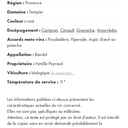
Région :
Provence
Domaine :
Tempier
Couleur :
rosé
Encépagement :
Carignan
,
Cinsault
,
Grenache
,
Mourvèdre
Accords mets-vins :
Pissaladière
,
Piperade
,
Aspic d'œuf au
pistache
Appellation :
Bandol
Propriétaire :
Famille Peyraud
Viticulture :
biologique
En savoir plus...
Température de service :
11°
Les informations publiées ci-dessus présentent les
caractéristiques actuelles du vin concerné.
Elles ne sont pas spécifiques au millésime.
Attention, ce texte est protégé par un droit d'auteur. Il est interdit
de le copier sans en avoir demandé préalablement la