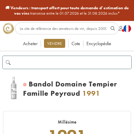
🚚
Vendeurs :
transport offert pour toute demande d’estimation de
vos vins
transmise entre le 01.07.2026 et le 31.08.2026 inclus*
Acheter
Cote
Encyclopédie
VENDRE
Bandol Domaine Tempier
Famille Peyraud
1991
Millésime