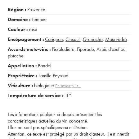
Région :
Provence
Domaine :
Tempier
Couleur :
rosé
Encépagement :
Carignan
,
Cinsault
,
Grenache
,
Mourvèdre
Accords mets-vins :
Pissaladière
,
Piperade
,
Aspic d'œuf au
pistache
Appellation :
Bandol
Propriétaire :
Famille Peyraud
Viticulture :
biologique
En savoir plus...
Température de service :
11°
Les informations publiées ci-dessus présentent les
caractéristiques actuelles du vin concerné.
Elles ne sont pas spécifiques au millésime.
Attention, ce texte est protégé par un droit d'auteur. Il est interdit