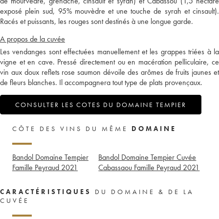
de mourvèdre, grenache, cinsault et syrah) et Cabassou (1,5 hectare
exposé plein sud, 95% mouvèdre et une touche de syrah et cinsault).
Racés et puissants, les rouges sont destinés à une longue garde.
A propos de la cuvée
Les vendanges sont effectuées manuellement et les grappes triées à la
vigne et en cave. Pressé directement ou en macération pelliculaire, ce
vin aux doux reflets rose saumon dévoile des arômes de fruits jaunes et
de fleurs blanches. Il accompagnera tout type de plats provençaux.
CONSULTER LES COTES DU DOMAINE TEMPIER
CÔTE DES VINS DU MÊME
DOMAINE
Bandol Domaine Tempier
Bandol Domaine Tempier Cuvée
Famille Peyraud
2021
Cabassaou Famille Peyraud
2021
CARACTÉRISTIQUES
DU DOMAINE & DE LA
CUVÉE