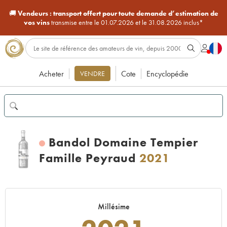
🚚
Vendeurs :
transport offert pour toute demande d’estimation de
vos vins
transmise entre le 01.07.2026 et le 31.08.2026 inclus*
Acheter
Cote
Encyclopédie
VENDRE
Bandol Domaine Tempier
Famille Peyraud
2021
Millésime