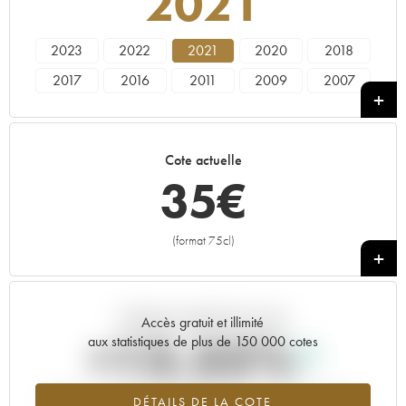
2021
2023
2022
2021
2020
2018
2017
2016
2011
2009
2007
1992
1991
1990
Cote actuelle
35
€
(format 75cl)
+
Tendance actuelle de la cote
Accès gratuit et illimité
+13.35%
aux statistiques de plus de 150 000 cotes
Tendance à la hausse du millésime 2021 en 2026 par rapport à
DÉTAILS DE LA COTE