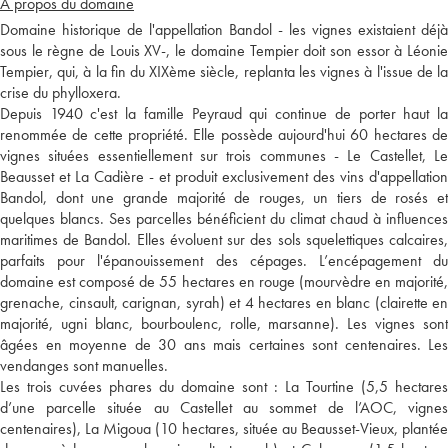
A propos du domaine
Domaine historique de l'appellation Bandol - les vignes existaient déjà
sous le règne de Louis XV-, le domaine Tempier doit son essor à Léonie
Tempier, qui, à la fin du XIXème siècle, replanta les vignes à l'issue de la
crise du phylloxera.
Depuis 1940 c'est la famille Peyraud qui continue de porter haut la
renommée de cette propriété. Elle possède aujourd'hui 60 hectares de
vignes situées essentiellement sur trois communes - Le Castellet, Le
Beausset et La Cadière - et produit exclusivement des vins d'appellation
Bandol, dont une grande majorité de rouges, un tiers de rosés et
quelques blancs. Ses parcelles bénéficient du climat chaud à influences
maritimes de Bandol. Elles évoluent sur des sols squelettiques calcaires,
parfaits pour l'épanouissement des cépages. L’encépagement du
domaine est composé de 55 hectares en rouge (mourvèdre en majorité,
grenache, cinsault, carignan, syrah) et 4 hectares en blanc (clairette en
majorité, ugni blanc, bourboulenc, rolle, marsanne). Les vignes sont
âgées en moyenne de 30 ans mais certaines sont centenaires. Les
vendanges sont manuelles.
Les trois cuvées phares du domaine sont : La Tourtine (5,5 hectares
d’une parcelle située au Castellet au sommet de l’AOC, vignes
centenaires), La Migoua (10 hectares, située au Beausset-Vieux, plantée