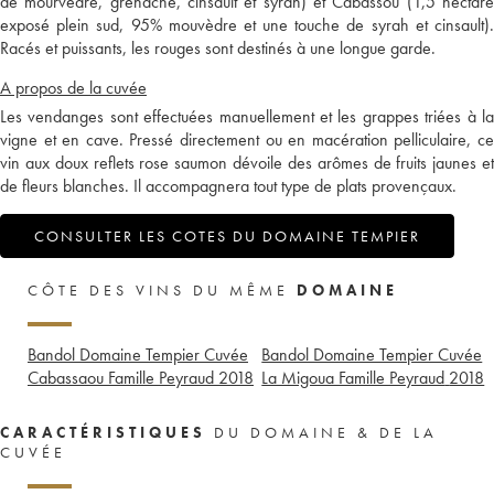
de mourvèdre, grenache, cinsault et syrah) et Cabassou (1,5 hectare
exposé plein sud, 95% mouvèdre et une touche de syrah et cinsault).
Racés et puissants, les rouges sont destinés à une longue garde.
A propos de la cuvée
Les vendanges sont effectuées manuellement et les grappes triées à la
vigne et en cave. Pressé directement ou en macération pelliculaire, ce
vin aux doux reflets rose saumon dévoile des arômes de fruits jaunes et
de fleurs blanches. Il accompagnera tout type de plats provençaux.
CONSULTER LES COTES DU DOMAINE TEMPIER
CÔTE DES VINS DU MÊME
DOMAINE
Bandol Domaine Tempier Cuvée
Bandol Domaine Tempier Cuvée
Cabassaou Famille Peyraud
2018
La Migoua Famille Peyraud
2018
CARACTÉRISTIQUES
DU DOMAINE & DE LA
CUVÉE