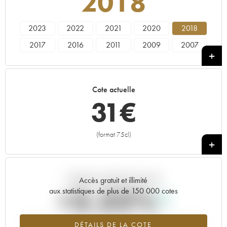
2018
2023
2022
2021
2020
2018
2017
2016
2011
2009
2007
1992
1991
1990
Cote actuelle
31
€
(format 75cl)
+
Tendance actuelle de la cote
Accès gratuit et illimité
+3.33%
aux statistiques de plus de 150 000 cotes
Tendance à la hausse du millésime 2018 en 2026 par rapport à
DÉTAILS DE LA COTE