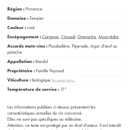
Région :
Provence
Domaine :
Tempier
Couleur :
rosé
Encépagement :
Carignan
,
Cinsault
,
Grenache
,
Mourvèdre
Accords mets-vins :
Pissaladière
,
Piperade
,
Aspic d'œuf au
pistache
Appellation :
Bandol
Propriétaire :
Famille Peyraud
Viticulture :
biologique
En savoir plus...
Température de service :
11°
Les informations publiées ci-dessus présentent les
caractéristiques actuelles du vin concerné.
Elles ne sont pas spécifiques au millésime.
Attention, ce texte est protégé par un droit d'auteur. Il est interdit