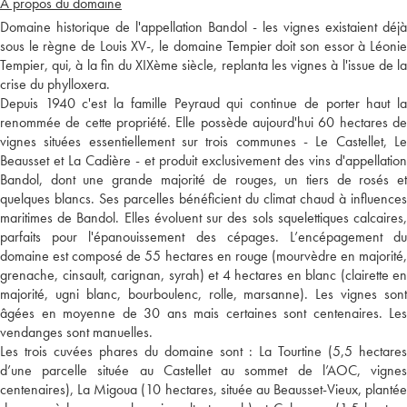
A propos du domaine
Domaine historique de l'appellation Bandol - les vignes existaient déjà
sous le règne de Louis XV-, le domaine Tempier doit son essor à Léonie
Tempier, qui, à la fin du XIXème siècle, replanta les vignes à l'issue de la
crise du phylloxera.
Depuis 1940 c'est la famille Peyraud qui continue de porter haut la
renommée de cette propriété. Elle possède aujourd'hui 60 hectares de
vignes situées essentiellement sur trois communes - Le Castellet, Le
Beausset et La Cadière - et produit exclusivement des vins d'appellation
Bandol, dont une grande majorité de rouges, un tiers de rosés et
quelques blancs. Ses parcelles bénéficient du climat chaud à influences
maritimes de Bandol. Elles évoluent sur des sols squelettiques calcaires,
parfaits pour l'épanouissement des cépages. L’encépagement du
domaine est composé de 55 hectares en rouge (mourvèdre en majorité,
grenache, cinsault, carignan, syrah) et 4 hectares en blanc (clairette en
majorité, ugni blanc, bourboulenc, rolle, marsanne). Les vignes sont
âgées en moyenne de 30 ans mais certaines sont centenaires. Les
vendanges sont manuelles.
Les trois cuvées phares du domaine sont : La Tourtine (5,5 hectares
d’une parcelle située au Castellet au sommet de l’AOC, vignes
centenaires), La Migoua (10 hectares, située au Beausset-Vieux, plantée