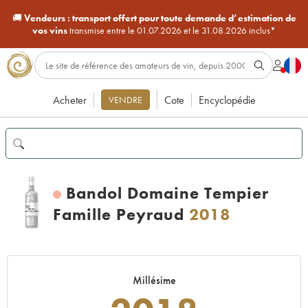
🚚
Vendeurs :
transport offert pour toute demande d’estimation de
vos vins
transmise entre le 01.07.2026 et le 31.08.2026 inclus*
Acheter
Cote
Encyclopédie
VENDRE
Bandol Domaine Tempier
Famille Peyraud
2018
Millésime