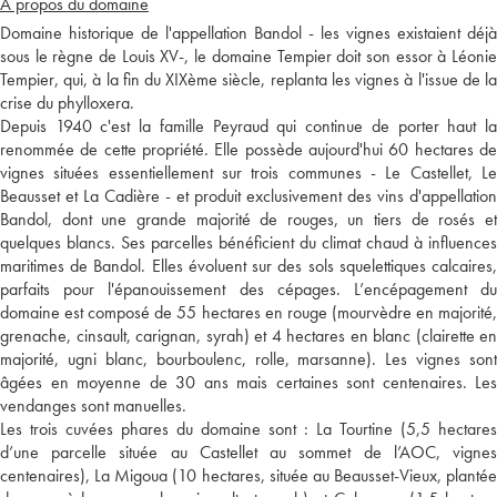
A propos du domaine
Domaine historique de l'appellation Bandol - les vignes existaient déjà
sous le règne de Louis XV-, le domaine Tempier doit son essor à Léonie
Tempier, qui, à la fin du XIXème siècle, replanta les vignes à l'issue de la
crise du phylloxera.
Depuis 1940 c'est la famille Peyraud qui continue de porter haut la
renommée de cette propriété. Elle possède aujourd'hui 60 hectares de
vignes situées essentiellement sur trois communes - Le Castellet, Le
Beausset et La Cadière - et produit exclusivement des vins d'appellation
Bandol, dont une grande majorité de rouges, un tiers de rosés et
quelques blancs. Ses parcelles bénéficient du climat chaud à influences
maritimes de Bandol. Elles évoluent sur des sols squelettiques calcaires,
parfaits pour l'épanouissement des cépages. L’encépagement du
domaine est composé de 55 hectares en rouge (mourvèdre en majorité,
grenache, cinsault, carignan, syrah) et 4 hectares en blanc (clairette en
majorité, ugni blanc, bourboulenc, rolle, marsanne). Les vignes sont
âgées en moyenne de 30 ans mais certaines sont centenaires. Les
vendanges sont manuelles.
Les trois cuvées phares du domaine sont : La Tourtine (5,5 hectares
d’une parcelle située au Castellet au sommet de l’AOC, vignes
centenaires), La Migoua (10 hectares, située au Beausset-Vieux, plantée