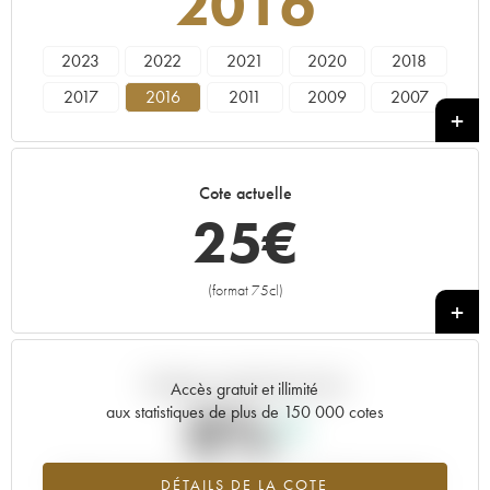
2016
2023
2022
2021
2020
2018
2017
2016
2011
2009
2007
1992
1991
1990
Cote actuelle
25
€
(format 75cl)
+
Tendance actuelle de la cote
Accès gratuit et illimité
0%
aux statistiques de plus de 150 000 cotes
Tendance à la hausse du millésime 2016 en 2026 par rapport à
DÉTAILS DE LA COTE