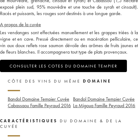
de mourvèdre, grenache, cinsault et syrah) et Cabassou (1,5 hectare
exposé plein sud, 95% mouvèdre et une touche de syrah et cinsault).
Racés et puissants, les rouges sont destinés à une longue garde.
A propos de la cuvée
Les vendanges sont effectuées manuellement et les grappes triées à la
vigne et en cave. Pressé directement ou en macération pelliculaire, ce
vin aux doux reflets rose saumon dévoile des arômes de fruits jaunes et
de fleurs blanches. Il accompagnera tout type de plats provençaux.
CONSULTER LES COTES DU DOMAINE TEMPIER
CÔTE DES VINS DU MÊME
DOMAINE
Bandol Domaine Tempier Cuvée
Bandol Domaine Tempier Cuvée
Cabassaou Famille Peyraud
2016
La Migoua Famille Peyraud
2016
CARACTÉRISTIQUES
DU DOMAINE & DE LA
CUVÉE