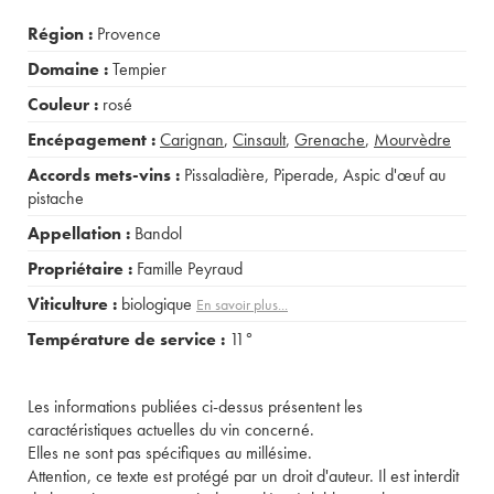
Région :
Provence
Domaine :
Tempier
Couleur :
rosé
Encépagement :
Carignan
,
Cinsault
,
Grenache
,
Mourvèdre
Accords mets-vins :
Pissaladière
,
Piperade
,
Aspic d'œuf au
pistache
Appellation :
Bandol
Propriétaire :
Famille Peyraud
Viticulture :
biologique
En savoir plus...
Température de service :
11°
Les informations publiées ci-dessus présentent les
caractéristiques actuelles du vin concerné.
Elles ne sont pas spécifiques au millésime.
Attention, ce texte est protégé par un droit d'auteur. Il est interdit