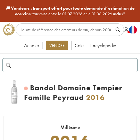
🚚
Vendeurs :
transport offert pour toute demande d’estimation de
vos vins
transmise entre le 01.07.2026 et le 31.08.2026 inclus*
Acheter
Cote
Encyclopédie
VENDRE
Bandol Domaine Tempier
Famille Peyraud
2016
Millésime