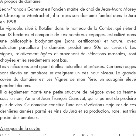
A propos du domaine
Jean-François Ganevat est l'ancien maître de chai de Jean-Marc Morey
à Chassagne-Montrachet ; il a repris son domaine familial dans le Jura
en 1998.
Le vignoble, situé à Rotalier dans le hameau de la Combe, qui s'étend
sur 13 hectares et comporte de très nombreux cépages, est cultivé dans
une philosophie biodynamique (sans certification) et nature, avec
sélection parcellaire (le domaine produit une 50e de cuvées). Les
vignes, relativement âgées et provenant de sélections massales, sont
choyées et les rendements sont bas.
Les vinifications sont quant à elles naturelles et précises. Certains rouges
sont élevés en amphore et atteignent un très haut niveau. La grande
cuvée du domaine est Les Vignes de mon Père, un savagnin élevé
pendant dix ans.
Il a également monté une petite structure de négoce avec sa femme
sous le nom, Anne et Jean-François Ganevat, qui lui permet de produire
plus de vins. Ce domaine constitue l'une des révélations majeures de ces
dernières années parmi les vins du Jura et sa production, rare, est très
prisée des amateurs.
A propos de la cuvée