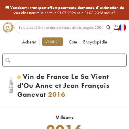
🚚
Vendeurs :
transport offert pour toute demande d’estimation de
vos vins
transmise entre le 01.07.2026 et le 31.08.2026 inclus*
Acheter
Cote
Encyclopédie
VENDRE
Vin de France Le Sa Vient
d'Ou Anne et Jean François
Ganevat
2016
Millésime