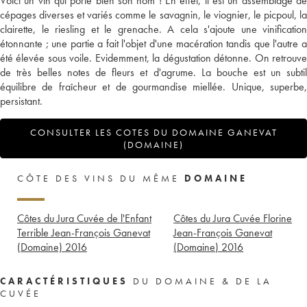
Voici un vin qui porte bien son nom ! En effet, il est un assemblage de
cépages diverses et variés comme le savagnin, le viognier, le picpoul, la
clairette, le riesling et le grenache. A cela s'ajoute une vinification
étonnante ; une partie a fait l'objet d'une macération tandis que l'autre a
été élevée sous voile. Evidemment, la dégustation détonne. On retrouve
de très belles notes de fleurs et d'agrume. La bouche est un subtil
équilibre de fraîcheur et de gourmandise miellée. Unique, superbe,
persistant.
CONSULTER LES COTES DU DOMAINE GANEVAT
(DOMAINE)
CÔTE DES VINS DU MÊME
DOMAINE
Côtes du Jura Cuvée de l'Enfant
Côtes du Jura Cuvée Florine
Terrible Jean-François Ganevat
Jean-François Ganevat
(Domaine)
2016
(Domaine)
2016
CARACTÉRISTIQUES
DU DOMAINE & DE LA
CUVÉE