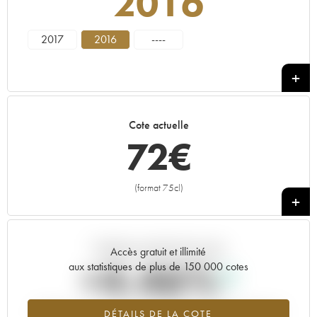
2016
2017
2016
----
Cote actuelle
72
€
(format 75cl)
+
Tendance actuelle de la cote
Accès gratuit et illimité
+4.46%
aux statistiques de plus de 150 000 cotes
Tendance à la hausse du millésime 2016 en 2026 par rapport à
DÉTAILS DE LA COTE