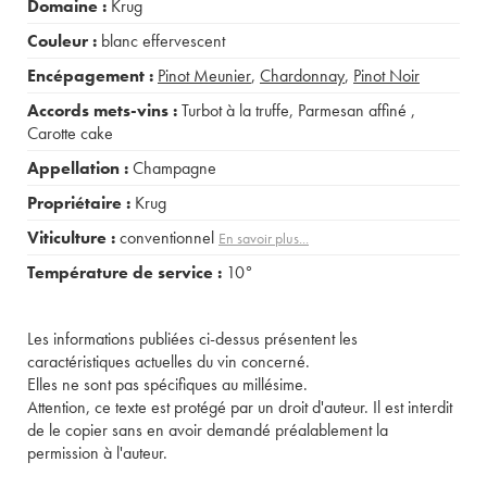
Domaine :
Krug
Couleur :
blanc effervescent
Encépagement :
Pinot Meunier
,
Chardonnay
,
Pinot Noir
Accords mets-vins :
Turbot à la truffe
,
Parmesan affiné
,
Carotte cake
Appellation :
Champagne
Propriétaire :
Krug
Viticulture :
conventionnel
En savoir plus...
Température de service :
10°
Les informations publiées ci-dessus présentent les
caractéristiques actuelles du vin concerné.
Elles ne sont pas spécifiques au millésime.
Attention, ce texte est protégé par un droit d'auteur. Il est interdit
de le copier sans en avoir demandé préalablement la
permission à l'auteur.