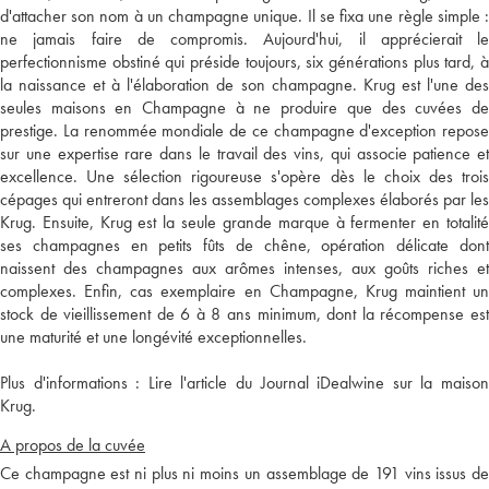
d'attacher son nom à un champagne unique. Il se fixa une règle simple :
ne jamais faire de compromis. Aujourd'hui, il apprécierait le
perfectionnisme obstiné qui préside toujours, six générations plus tard, à
la naissance et à l'élaboration de son champagne. Krug est l'une des
seules maisons en Champagne à ne produire que des cuvées de
prestige. La renommée mondiale de ce champagne d'exception repose
sur une expertise rare dans le travail des vins, qui associe patience et
excellence. Une sélection rigoureuse s'opère dès le choix des trois
cépages qui entreront dans les assemblages complexes élaborés par les
Krug. Ensuite, Krug est la seule grande marque à fermenter en totalité
ses champagnes en petits fûts de chêne, opération délicate dont
naissent des champagnes aux arômes intenses, aux goûts riches et
complexes. Enfin, cas exemplaire en Champagne, Krug maintient un
stock de vieillissement de 6 à 8 ans minimum, dont la récompense est
une maturité et une longévité exceptionnelles.
Plus d'informations :
Lire l'article du Journal iDealwine sur la maiso
Krug.
A propos de la cuvée
Ce champagne est ni plus ni moins un assemblage de 191 vins issus de