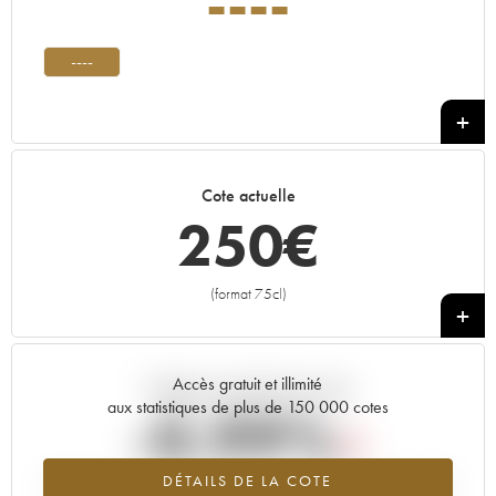
----
----
Cote actuelle
250
€
(format 75cl)
+
Accès gratuit et illimité
Tendance actuelle de la cote
aux statistiques de plus de 150 000 cotes
-0.99%
DÉTAILS DE LA COTE
Tendance à la baisse du millésime ---- en 2026 par rapport à 2025