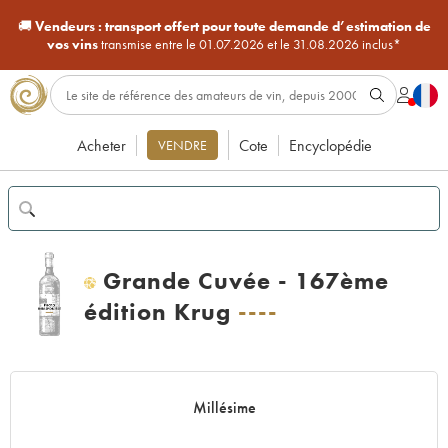
🚚
Vendeurs :
transport offert pour toute demande d’estimation de
vos vins
transmise entre le 01.07.2026 et le 31.08.2026 inclus*
Acheter
Cote
Encyclopédie
VENDRE
Grande Cuvée - 167ème
H
édition Krug
----
Millésime