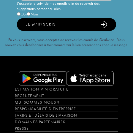
J'accepte le suivi de mes emails afin de recevoir des
suggestions personnalisées
Oui
Non
JE M'INSCRIS
En vous inscrivant, vous acceptez de recevoir les emails de iDealwine. Vous
pouvez vous désabonner à tout moment via le lien présent dans chaque message.
ESTIMATION VIN GRATUITE
RECRUTEMENT
QUI SOMMES-NOUS ?
RESPONSABILITÉ D'ENTREPRISE
TARIFS ET DÉLAIS DE LIVRAISON
DOMAINES PARTENAIRES
PRESSE