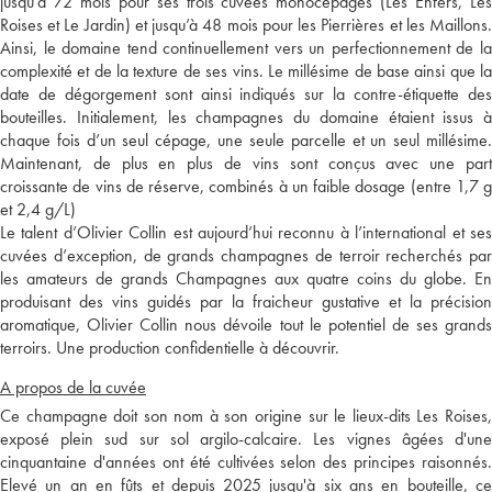
jusqu’à 72 mois pour ses trois cuvées monocépages (Les Enfers, Les
Roises et Le Jardin) et jusqu’à 48 mois pour les Pierrières et les Maillons.
Ainsi, le domaine tend continuellement vers un perfectionnement de la
complexité et de la texture de ses vins. Le millésime de base ainsi que la
date de dégorgement sont ainsi indiqués sur la contre-étiquette des
bouteilles. Initialement, les champagnes du domaine étaient issus à
chaque fois d’un seul cépage, une seule parcelle et un seul millésime.
Maintenant, de plus en plus de vins sont conçus avec une part
croissante de vins de réserve, combinés à un faible dosage (entre 1,7 g
et 2,4 g/L)
Le talent d’Olivier Collin est aujourd’hui reconnu à l’international et ses
cuvées d’exception, de grands champagnes de terroir recherchés par
les amateurs de grands Champagnes aux quatre coins du globe. En
produisant des vins guidés par la fraicheur gustative et la précision
aromatique, Olivier Collin nous dévoile tout le potentiel de ses grands
terroirs. Une production confidentielle à découvrir.
A propos de la cuvée
Ce champagne doit son nom à son origine sur le lieux-dits Les Roises,
exposé plein sud sur sol argilo-calcaire. Les vignes âgées d'une
cinquantaine d'années ont été cultivées selon des principes raisonnés.
Elevé un an en fûts et depuis 2025 jusqu'à six ans en bouteille, ce