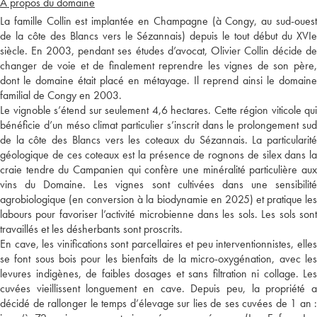
A propos du domaine
La famille Collin est implantée en Champagne (à Congy, au sud-ouest
de la côte des Blancs vers le Sézannais) depuis le tout début du XVIe
siècle. En 2003, pendant ses études d’avocat, Olivier Collin décide de
changer de voie et de finalement reprendre les vignes de son père,
dont le domaine était placé en métayage. Il reprend ainsi le domaine
familial de Congy en 2003.
Le vignoble s’étend sur seulement 4,6 hectares. Cette région viticole qui
bénéficie d’un méso climat particulier s’inscrit dans le prolongement sud
de la côte des Blancs vers les coteaux du Sézannais. La particularité
géologique de ces coteaux est la présence de rognons de silex dans la
craie tendre du Campanien qui confère une minéralité particulière aux
vins du Domaine. Les vignes sont cultivées dans une sensibilité
agrobiologique (en conversion à la biodynamie en 2025) et pratique les
labours pour favoriser l’activité microbienne dans les sols. Les sols sont
travaillés et les désherbants sont proscrits.
En cave, les vinifications sont parcellaires et peu interventionnistes, elles
se font sous bois pour les bienfaits de la micro-oxygénation, avec les
levures indigènes, de faibles dosages et sans filtration ni collage. Les
cuvées vieillissent longuement en cave. Depuis peu, la propriété a
décidé de rallonger le temps d’élevage sur lies de ses cuvées de 1 an :