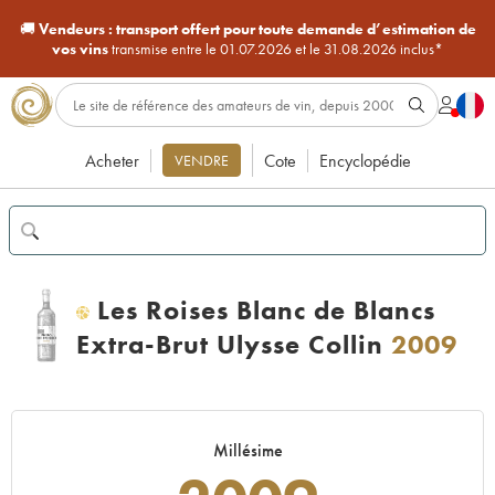
🚚
Vendeurs :
transport offert pour toute demande d’estimation de
vos vins
transmise entre le 01.07.2026 et le 31.08.2026 inclus*
Acheter
Cote
Encyclopédie
VENDRE
Les Roises Blanc de Blancs
H
Extra-Brut Ulysse Collin
2009
Millésime