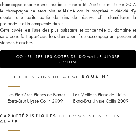
champagne exprime une très belle minéralité. Après le millésime 2017,
le champagne ne sera plus millésimé car la propriété a décidé d'y
ajouter une petite partie de vins de réserve afin d'améliorer la
profondeur et la complexité du vin.
Cette cuvée est l'une des plus puissante et concentrée du domaine et
sera donc fort appréciée lors d'un apéritif ou accompagnant poisson et
viandes blanches.
CONSULTER LES COTES DU DOMAINE ULYSSE
COLLIN
CÔTE DES VINS DU MÊME
DOMAINE
Les Pierrières Blancs de Blancs
Les Maillons Blanc de Noirs
Extra-Brut Ulysse Collin
2009
Extra-Brut Ulysse Collin
2009
CARACTÉRISTIQUES
DU DOMAINE & DE LA
CUVÉE