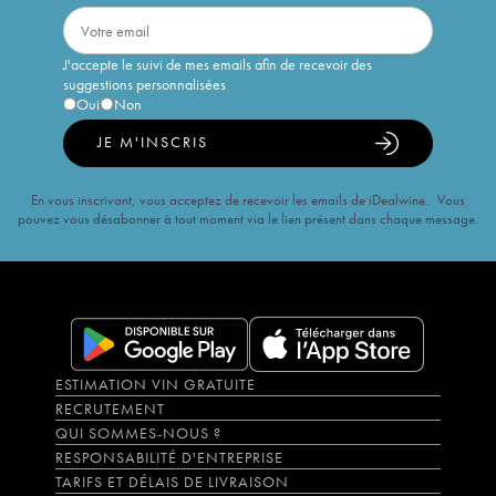
J'accepte le suivi de mes emails afin de recevoir des
suggestions personnalisées
Oui
Non
JE M'INSCRIS
En vous inscrivant, vous acceptez de recevoir les emails de iDealwine. Vous
pouvez vous désabonner à tout moment via le lien présent dans chaque message.
ESTIMATION VIN GRATUITE
RECRUTEMENT
QUI SOMMES-NOUS ?
RESPONSABILITÉ D'ENTREPRISE
TARIFS ET DÉLAIS DE LIVRAISON