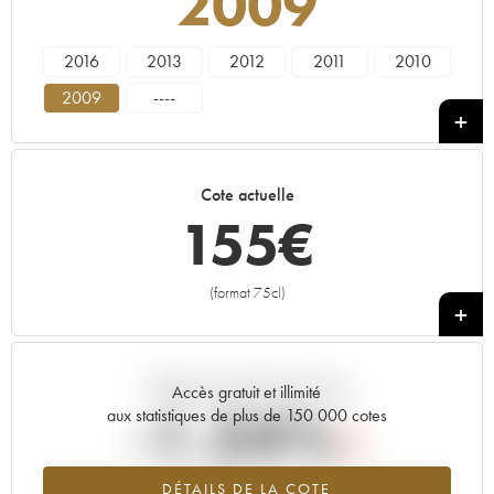
2009
2016
2013
2012
2011
2010
2009
----
Cote actuelle
155
€
(format 75cl)
+
Tendance actuelle de la cote
Accès gratuit et illimité
-1.24%
aux statistiques de plus de 150 000 cotes
Tendance à la baisse du millésime 2009 en 2026 par rapport à
DÉTAILS DE LA COTE