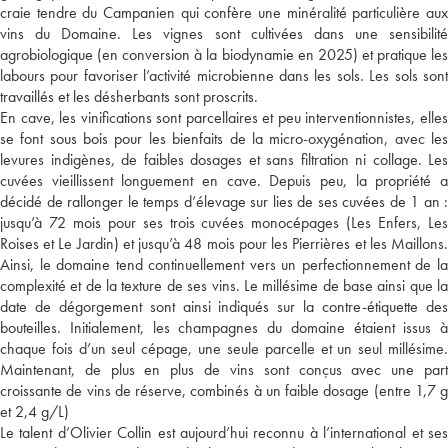
craie tendre du Campanien qui confère une minéralité particulière aux
vins du Domaine. Les vignes sont cultivées dans une sensibilité
agrobiologique (en conversion à la biodynamie en 2025) et pratique les
labours pour favoriser l’activité microbienne dans les sols. Les sols sont
travaillés et les désherbants sont proscrits.
En cave, les vinifications sont parcellaires et peu interventionnistes, elles
se font sous bois pour les bienfaits de la micro-oxygénation, avec les
levures indigènes, de faibles dosages et sans filtration ni collage. Les
cuvées vieillissent longuement en cave. Depuis peu, la propriété a
décidé de rallonger le temps d’élevage sur lies de ses cuvées de 1 an :
jusqu’à 72 mois pour ses trois cuvées monocépages (Les Enfers, Les
Roises et Le Jardin) et jusqu’à 48 mois pour les Pierrières et les Maillons.
Ainsi, le domaine tend continuellement vers un perfectionnement de la
complexité et de la texture de ses vins. Le millésime de base ainsi que la
date de dégorgement sont ainsi indiqués sur la contre-étiquette des
bouteilles. Initialement, les champagnes du domaine étaient issus à
chaque fois d’un seul cépage, une seule parcelle et un seul millésime.
Maintenant, de plus en plus de vins sont conçus avec une part
croissante de vins de réserve, combinés à un faible dosage (entre 1,7 g
et 2,4 g/L)
Le talent d’Olivier Collin est aujourd’hui reconnu à l’international et ses