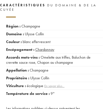
CARACTÉRISTIQUES
DU DOMAINE & DE LA
CUVÉE
Région :
Champagne
Domaine :
Ulysse Collin
Couleur :
blanc effervescent
Encépagement :
Chardonnay
Accords mets-vins :
Omelette aux triffes
,
Baluchon de
crevette sauce rose
,
Chapon au champagne
Appellation :
Champagne
Propriétaire :
Ulysse Collin
Viticulture :
écologique
En savoir plus...
Température de service :
9°
Les informations publiées ci-dessus présentent les