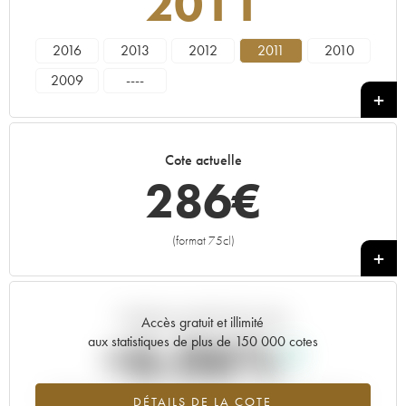
2011
2016
2013
2012
2011
2010
2009
----
Cote actuelle
286
€
(format 75cl)
+
Tendance actuelle de la cote
Accès gratuit et illimité
+6.06%
aux statistiques de plus de 150 000 cotes
Tendance à la hausse du millésime 2011 en 2026 par rapport à
DÉTAILS DE LA COTE