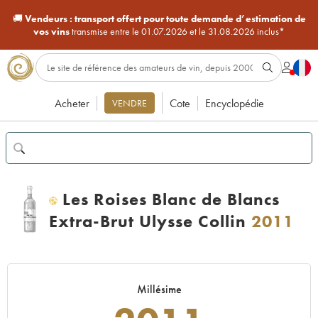
🚚
Vendeurs :
transport offert pour toute demande d’estimation de
vos vins
transmise entre le 01.07.2026 et le 31.08.2026 inclus*
Acheter
Cote
Encyclopédie
VENDRE
Les Roises Blanc de Blancs
H
Extra-Brut Ulysse Collin
2011
Millésime