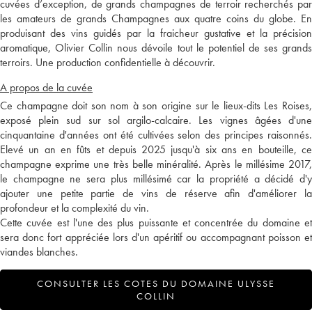
cuvées d’exception, de grands champagnes de terroir recherchés par
les amateurs de grands Champagnes aux quatre coins du globe. En
produisant des vins guidés par la fraicheur gustative et la précision
aromatique, Olivier Collin nous dévoile tout le potentiel de ses grands
terroirs. Une production confidentielle à découvrir.
A propos de la cuvée
Ce champagne doit son nom à son origine sur le lieux-dits Les Roises,
exposé plein sud sur sol argilo-calcaire. Les vignes âgées d'une
cinquantaine d'années ont été cultivées selon des principes raisonnés.
Elevé un an en fûts et depuis 2025 jusqu'à six ans en bouteille, ce
champagne exprime une très belle minéralité. Après le millésime 2017,
le champagne ne sera plus millésimé car la propriété a décidé d'y
ajouter une petite partie de vins de réserve afin d'améliorer la
profondeur et la complexité du vin.
Cette cuvée est l'une des plus puissante et concentrée du domaine et
sera donc fort appréciée lors d'un apéritif ou accompagnant poisson et
viandes blanches.
CONSULTER LES COTES DU DOMAINE ULYSSE
COLLIN