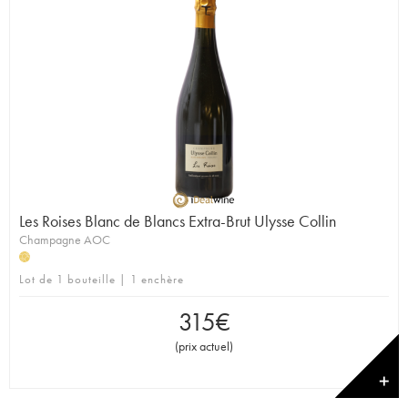
Les Roises Blanc de Blancs Extra-Brut Ulysse Collin
Champagne AOC
H
Lot de 1 bouteille | 1 enchère
315
€
(
prix actuel
)
✕