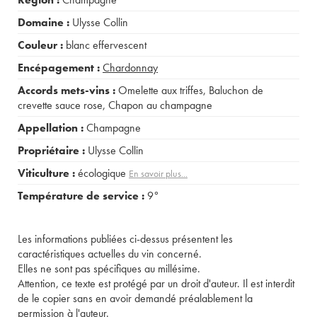
Domaine :
Ulysse Collin
Couleur :
blanc effervescent
Encépagement :
Chardonnay
Accords mets-vins :
Omelette aux triffes
,
Baluchon de
crevette sauce rose
,
Chapon au champagne
Appellation :
Champagne
Propriétaire :
Ulysse Collin
Viticulture :
écologique
En savoir plus...
Température de service :
9°
Les informations publiées ci-dessus présentent les
caractéristiques actuelles du vin concerné.
Elles ne sont pas spécifiques au millésime.
Attention, ce texte est protégé par un droit d'auteur. Il est interdit
de le copier sans en avoir demandé préalablement la
permission à l'auteur.