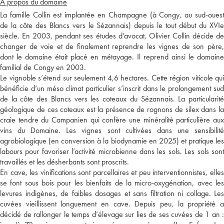
A propos du domaine
La famille Collin est implantée en Champagne (à Congy, au sud-ouest
de la côte des Blancs vers le Sézannais) depuis le tout début du XVIe
siècle. En 2003, pendant ses études d’avocat, Olivier Collin décide de
changer de voie et de finalement reprendre les vignes de son père,
dont le domaine était placé en métayage. Il reprend ainsi le domaine
familial de Congy en 2003.
Le vignoble s’étend sur seulement 4,6 hectares. Cette région viticole qui
bénéficie d’un méso climat particulier s’inscrit dans le prolongement sud
de la côte des Blancs vers les coteaux du Sézannais. La particularité
géologique de ces coteaux est la présence de rognons de silex dans la
craie tendre du Campanien qui confère une minéralité particulière aux
vins du Domaine. Les vignes sont cultivées dans une sensibilité
agrobiologique (en conversion à la biodynamie en 2025) et pratique les
labours pour favoriser l’activité microbienne dans les sols. Les sols sont
travaillés et les désherbants sont proscrits.
En cave, les vinifications sont parcellaires et peu interventionnistes, elles
se font sous bois pour les bienfaits de la micro-oxygénation, avec les
levures indigènes, de faibles dosages et sans filtration ni collage. Les
cuvées vieillissent longuement en cave. Depuis peu, la propriété a
décidé de rallonger le temps d’élevage sur lies de ses cuvées de 1 an :