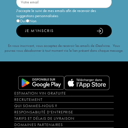
J'accepte le suivi de mes emails afin de recevoir des
suggestions personnalisées
Oui
Non
JE M'INSCRIS
En vous inscrivant, vous acceptez de recevoir les emails de iDealwine. Vous
pouvez vous désabonner à tout moment via le lien présent dans chaque message.
ESTIMATION VIN GRATUITE
RECRUTEMENT
QUI SOMMES-NOUS ?
RESPONSABILITÉ D'ENTREPRISE
TARIFS ET DÉLAIS DE LIVRAISON
DOMAINES PARTENAIRES