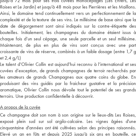
jusqu’à 72 mois pour ses trois cuvées monocépages (Les Enfers, Les
Roises et Le Jardin) et jusqu’à 48 mois pour les Pierrières et les Maillons.
Ainsi, le domaine tend continuellement vers un perfectionnement de la
complexité et de la texture de ses vins. Le millésime de base ainsi que la
date de dégorgement sont ainsi indiqués sur la contre-étiquette des
bouteilles. Initialement, les champagnes du domaine étaient issus à
chaque fois d’un seul cépage, une seule parcelle et un seul millésime.
Maintenant, de plus en plus de vins sont conçus avec une part
croissante de vins de réserve, combinés à un faible dosage (entre 1,7 g
et 2,4 g/L)
Le talent d’Olivier Collin est aujourd’hui reconnu à l’international et ses
cuvées d’exception, de grands champagnes de terroir recherchés par
les amateurs de grands Champagnes aux quatre coins du globe. En
produisant des vins guidés par la fraicheur gustative et la précision
aromatique, Olivier Collin nous dévoile tout le potentiel de ses grands
terroirs. Une production confidentielle à découvrir.
A propos de la cuvée
Ce champagne doit son nom à son origine sur le lieux-dits Les Roises,
exposé plein sud sur sol argilo-calcaire. Les vignes âgées d'une
cinquantaine d'années ont été cultivées selon des principes raisonnés.
Elevé un an en fûts et depuis 2025 jusqu'à six ans en bouteille, ce