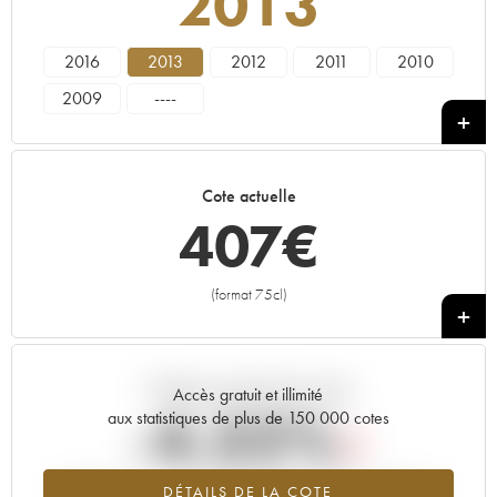
2013
2016
2013
2012
2011
2010
2009
----
Cote actuelle
407
€
(format 75cl)
+
Tendance actuelle de la cote
Accès gratuit et illimité
-4.32%
aux statistiques de plus de 150 000 cotes
Tendance à la baisse du millésime 2013 en 2026 par rapport à
DÉTAILS DE LA COTE