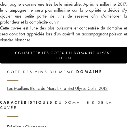
champagne exprime une très belle minéralité. Après le millésime 2017,
le champagne ne sera plus millésimé car la propriété a décidé d'y
ajouter une petite partie de vins de réserve afin d'améliorer la
profondeur et la complexité du vin.
Cette cuvée est l'une des plus puissante et concentrée du domaine et
sera donc fort appréciée lors d'un apéritif ou accompagnant poisson et
viandes blanches.
CONSULTER LES COTES DU DOMAINE ULYSSE
COLLIN
CÔTE DES VINS DU MÊME
DOMAINE
Les Maillons Blanc de Noirs Extra-Brut Ulysse Collin
2013
CARACTÉRISTIQUES
DU DOMAINE & DE LA
CUVÉE
Région :
Champagne