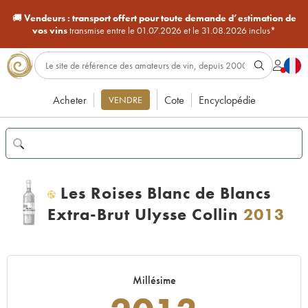
🚚
Vendeurs :
transport offert pour toute demande d’estimation de
vos vins
transmise entre le 01.07.2026 et le 31.08.2026 inclus*
Acheter
Cote
Encyclopédie
VENDRE
Les Roises Blanc de Blancs
H
Extra-Brut Ulysse Collin
2013
Millésime