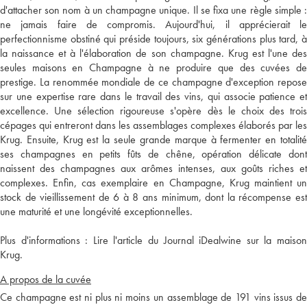
d'attacher son nom à un champagne unique. Il se fixa une règle simple :
ne jamais faire de compromis. Aujourd'hui, il apprécierait le
perfectionnisme obstiné qui préside toujours, six générations plus tard, à
la naissance et à l'élaboration de son champagne. Krug est l'une des
seules maisons en Champagne à ne produire que des cuvées de
prestige. La renommée mondiale de ce champagne d'exception repose
sur une expertise rare dans le travail des vins, qui associe patience et
excellence. Une sélection rigoureuse s'opère dès le choix des trois
cépages qui entreront dans les assemblages complexes élaborés par les
Krug. Ensuite, Krug est la seule grande marque à fermenter en totalité
ses champagnes en petits fûts de chêne, opération délicate dont
naissent des champagnes aux arômes intenses, aux goûts riches et
complexes. Enfin, cas exemplaire en Champagne, Krug maintient un
stock de vieillissement de 6 à 8 ans minimum, dont la récompense est
une maturité et une longévité exceptionnelles.
Plus d'informations :
Lire l'article du Journal iDealwine sur la maiso
Krug.
A propos de la cuvée
Ce champagne est ni plus ni moins un assemblage de 191 vins issus de