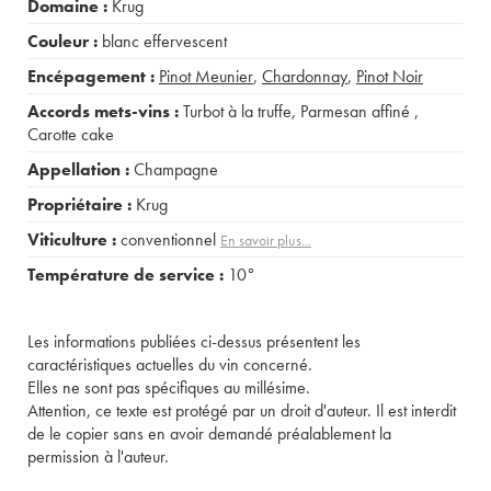
Domaine :
Krug
Couleur :
blanc effervescent
Encépagement :
Pinot Meunier
,
Chardonnay
,
Pinot Noir
Accords mets-vins :
Turbot à la truffe
,
Parmesan affiné
,
Carotte cake
Appellation :
Champagne
Propriétaire :
Krug
Viticulture :
conventionnel
En savoir plus...
Température de service :
10°
Les informations publiées ci-dessus présentent les
caractéristiques actuelles du vin concerné.
Elles ne sont pas spécifiques au millésime.
Attention, ce texte est protégé par un droit d'auteur. Il est interdit
de le copier sans en avoir demandé préalablement la
permission à l'auteur.