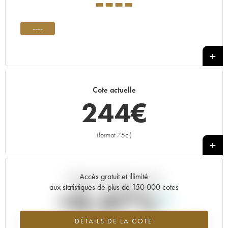
----
----
Cote actuelle
244
€
(format 75cl)
+
Accès gratuit et illimité
Tendance actuelle de la cote
aux statistiques de plus de 150 000 cotes
+0.47%
DÉTAILS DE LA COTE
Tendance à la hausse du millésime ---- en 2026 par rapport à 2025