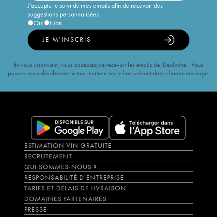
J'accepte le suivi de mes emails afin de recevoir des
suggestions personnalisées
Oui
Non
JE M'INSCRIS
En vous inscrivant, vous acceptez de recevoir les emails de iDealwine. Vous
pouvez vous désabonner à tout moment via le lien présent dans chaque message.
ESTIMATION VIN GRATUITE
RECRUTEMENT
QUI SOMMES-NOUS ?
RESPONSABILITÉ D'ENTREPRISE
TARIFS ET DÉLAIS DE LIVRAISON
DOMAINES PARTENAIRES
PRESSE