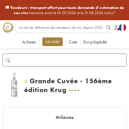
🚚
Vendeurs :
transport offert pour toute demande d’estimation de
vos vins
transmise entre le 01.07.2026 et le 31.08.2026 inclus*
Acheter
Cote
Encyclopédie
VENDRE
Grande Cuvée - 156ème
H
édition Krug
----
Millésime