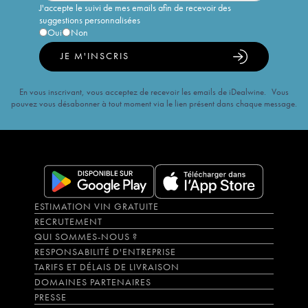
J'accepte le suivi de mes emails afin de recevoir des
suggestions personnalisées
Oui
Non
JE M'INSCRIS
En vous inscrivant, vous acceptez de recevoir les emails de iDealwine. Vous
pouvez vous désabonner à tout moment via le lien présent dans chaque message.
ESTIMATION VIN GRATUITE
RECRUTEMENT
QUI SOMMES-NOUS ?
RESPONSABILITÉ D'ENTREPRISE
TARIFS ET DÉLAIS DE LIVRAISON
DOMAINES PARTENAIRES
PRESSE