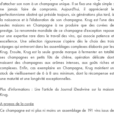
d'attacher son nom à un champagne unique. Il se fixa une règle simple :
ne jamais faire de compromis. Aujourd'hui, il apprécierait le
perfectionnisme obstiné qui préside toujours, six générations plus tard, à
la naissance et à l'élaboration de son champagne. Krug est l'une des
seules maisons en Champagne à ne produire que des cuvées de
prestige. La renommée mondiale de ce champagne d'exception repose
sur une expertise rare dans le travail des vins, qui associe patience et
excellence. Une sélection rigoureuse s'opère dès le choix des trois
cépages qui entreront dans les assemblages complexes élaborés par les
Krug. Ensuite, Krug est la seule grande marque à fermenter en totalité
ses champagnes en petits fûts de chêne, opération délicate dont
naissent des champagnes aux arômes intenses, aux goûts riches et
complexes. Enfin, cas exemplaire en Champagne, Krug maintient un
stock de vieillissement de 6 à 8 ans minimum, dont la récompense est
une maturité et une longévité exceptionnelles.
Plus d'informations :
Lire l'article du Journal iDealwine sur la maiso
Krug.
A propos de la cuvée
Ce champagne est ni plus ni moins un assemblage de 191 vins issus de