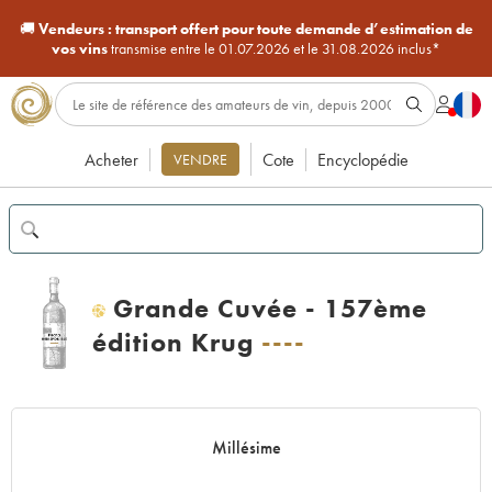
🚚
Vendeurs :
transport offert pour toute demande d’estimation de
vos vins
transmise entre le 01.07.2026 et le 31.08.2026 inclus*
Acheter
Cote
Encyclopédie
VENDRE
Grande Cuvée - 157ème
H
édition Krug
----
Millésime