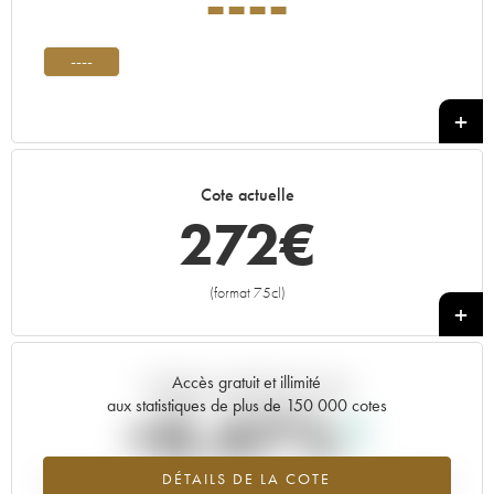
----
----
Cote actuelle
272
€
(format 75cl)
+
Accès gratuit et illimité
Tendance actuelle de la cote
aux statistiques de plus de 150 000 cotes
+0.47%
DÉTAILS DE LA COTE
Tendance à la hausse du millésime ---- en 2026 par rapport à 2025