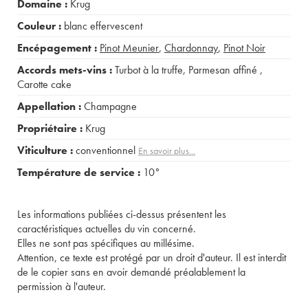
Domaine :
Krug
Couleur :
blanc effervescent
Encépagement :
Pinot Meunier
,
Chardonnay
,
Pinot Noir
Accords mets-vins :
Turbot à la truffe
,
Parmesan affiné
,
Carotte cake
Appellation :
Champagne
Propriétaire :
Krug
Viticulture :
conventionnel
En savoir plus...
Température de service :
10°
Les informations publiées ci-dessus présentent les
caractéristiques actuelles du vin concerné.
Elles ne sont pas spécifiques au millésime.
Attention, ce texte est protégé par un droit d'auteur. Il est interdit
de le copier sans en avoir demandé préalablement la
permission à l'auteur.