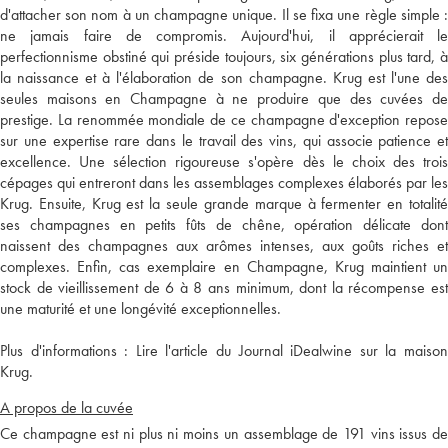
d'attacher son nom à un champagne unique. Il se fixa une règle simple :
ne jamais faire de compromis. Aujourd'hui, il apprécierait le
perfectionnisme obstiné qui préside toujours, six générations plus tard, à
la naissance et à l'élaboration de son champagne. Krug est l'une des
seules maisons en Champagne à ne produire que des cuvées de
prestige. La renommée mondiale de ce champagne d'exception repose
sur une expertise rare dans le travail des vins, qui associe patience et
excellence. Une sélection rigoureuse s'opère dès le choix des trois
cépages qui entreront dans les assemblages complexes élaborés par les
Krug. Ensuite, Krug est la seule grande marque à fermenter en totalité
ses champagnes en petits fûts de chêne, opération délicate dont
naissent des champagnes aux arômes intenses, aux goûts riches et
complexes. Enfin, cas exemplaire en Champagne, Krug maintient un
stock de vieillissement de 6 à 8 ans minimum, dont la récompense est
une maturité et une longévité exceptionnelles.
Plus d'informations :
Lire l'article du Journal iDealwine sur la maiso
Krug.
A propos de la cuvée
Ce champagne est ni plus ni moins un assemblage de 191 vins issus de