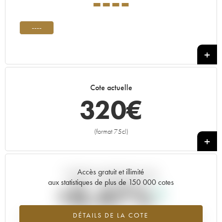
----
----
Cote actuelle
320
€
(format 75cl)
+
Accès gratuit et illimité
Tendance actuelle de la cote
aux statistiques de plus de 150 000 cotes
+0.47%
DÉTAILS DE LA COTE
Tendance à la hausse du millésime ---- en 2026 par rapport à 2025