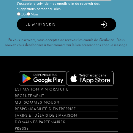
J'accepte le suivi de mes emails afin de recevoir des
suggestions personnalisées
Oui
Non
JE M'INSCRIS
En vous inscrivant, vous acceptez de recevoir les emails de iDealwine. Vous
pouvez vous désabonner à tout moment via le lien présent dans chaque message.
ESTIMATION VIN GRATUITE
RECRUTEMENT
QUI SOMMES-NOUS ?
RESPONSABILITÉ D'ENTREPRISE
TARIFS ET DÉLAIS DE LIVRAISON
DOMAINES PARTENAIRES
PRESSE