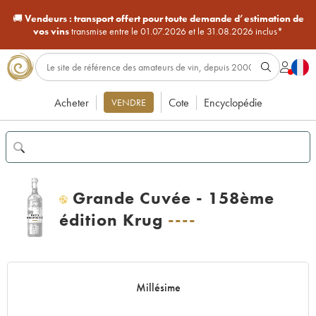
🚚
Vendeurs :
transport offert pour toute demande d’estimation de
vos vins
transmise entre le 01.07.2026 et le 31.08.2026 inclus*
Acheter
Cote
Encyclopédie
VENDRE
Grande Cuvée - 158ème
H
édition Krug
----
Millésime