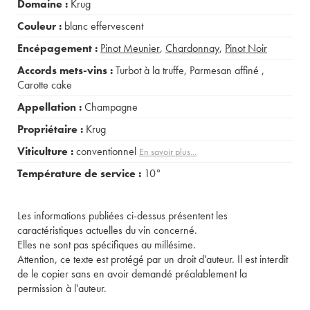
Domaine :
Krug
Couleur :
blanc effervescent
Encépagement :
Pinot Meunier
,
Chardonnay
,
Pinot Noir
Accords mets-vins :
Turbot à la truffe
,
Parmesan affiné
,
Carotte cake
Appellation :
Champagne
Propriétaire :
Krug
Viticulture :
conventionnel
En savoir plus...
Température de service :
10°
Les informations publiées ci-dessus présentent les
caractéristiques actuelles du vin concerné.
Elles ne sont pas spécifiques au millésime.
Attention, ce texte est protégé par un droit d'auteur. Il est interdit
de le copier sans en avoir demandé préalablement la
permission à l'auteur.