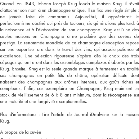
Quand, en 1843, Johann-Joseph Krug fonda la maison Krug, il rêvait
d'attacher son nom à un champagne unique. Il se fixa une règle simple :
ne jamais faire de compromis. Aujourd'hui, il apprécierait le
perfectionnisme obstiné qui préside toujours, six générations plus tard, à
la naissance et à l'élaboration de son champagne. Krug est l'une des
seules maisons en Champagne à ne produire que des cuvées de
prestige. La renommée mondiale de ce champagne d'exception repose
sur une expertise rare dans le travail des vins, qui associe patience et
excellence. Une sélection rigoureuse s'opère dès le choix des trois
cépages qui entreront dans les assemblages complexes élaborés par les
Krug. Ensuite, Krug est la seule grande marque à fermenter en totalité
ses champagnes en petits fûts de chêne, opération délicate dont
naissent des champagnes aux arômes intenses, aux goûts riches et
complexes. Enfin, cas exemplaire en Champagne, Krug maintient un
stock de vieillissement de 6 à 8 ans minimum, dont la récompense est
une maturité et une longévité exceptionnelles.
Plus d'informations :
Lire l'article du Journal iDealwine sur la maiso
Krug.
A propos de la cuvée