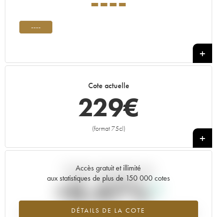
----
----
Cote actuelle
229
€
(format 75cl)
+
Accès gratuit et illimité
Tendance actuelle de la cote
aux statistiques de plus de 150 000 cotes
+0.47%
DÉTAILS DE LA COTE
Tendance à la hausse du millésime ---- en 2026 par rapport à 2025