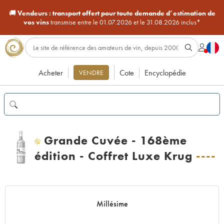
🚚
Vendeurs :
transport offert pour toute demande d’estimation de
vos vins
transmise entre le 01.07.2026 et le 31.08.2026 inclus*
Acheter
Cote
Encyclopédie
VENDRE
Grande Cuvée - 168ème
H
édition - Coffret Luxe Krug
----
Millésime