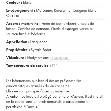
Couleur :
blanc
Encépagement :
Marsanne
,
Roussanne
,
Carignan blanc
,
Clairette
Accords mets-vins :
Purée de topinambours et œufs de
lompe
,
Ceviche de daurade
,
Gratin d'asperges vertes au
saumon fumé et béchamel
Appellation :
Languedoc
Propriétaire :
Sylvain Fadat
Viticulture :
biodynamique
En savoir plus...
Température de service :
12°
Les informations publiées ci-dessus présentent les
caractéristiques actuelles du vin concerné.
Elles ne sont pas spécifiques au millésime.
Attention, ce texte est protégé par un droit d'auteur. Il est interdit
de le copier sans en avoir demandé préalablement la
permission à l'auteur.