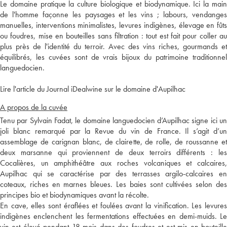
Le domaine pratique la culture biologique et biodynamique. Ici la main
de l'homme façonne les paysages et les vins ; labours, vendanges
manuelles, interventions minimalistes, levures indigènes, élevage en fûts
ou foudres, mise en bouteilles sans filtration : tout est fait pour coller au
plus près de l'identité du terroir. Avec des vins riches, gourmands et
équilibrés, les cuvées sont de vrais bijoux du patrimoine traditionnel
languedocien.
Lire l'article du Journal iDealwine sur le domaine d'Aupilhac
A propos de la cuvée
Tenu par Sylvain Fadat, le domaine languedocien d’Aupilhac signe ici un
joli blanc remarqué par la Revue du vin de France. Il s’agit d’un
assemblage de carignan blanc, de clairette, de rolle, de roussanne et
deux marsanne qui proviennent de deux terroirs différents : les
Cocalières, un amphithéâtre aux roches volcaniques et calcaires,
Aupilhac qui se caractérise par des terrasses argilo-calcaires en
coteaux, riches en marnes bleues. Les baies sont cultivées selon des
principes bio et biodynamiques avant la récolte.
En cave, elles sont éraflées et foulées avant la vinification. Les levures
indigènes enclenchent les fermentations effectuées en demi-muids. Le
vin est élevé pendant 18 mois dans des foudres et est mis en bouteille