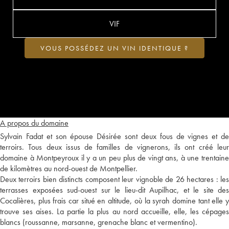
VIF
VOUS POSSÉDEZ UN VIN IDENTIQUE ?
A propos du domaine
Sylvain Fadat et son épouse Désirée sont deux fous de vignes et de
terroirs. Tous deux issus de familles de vignerons, ils ont créé leur
domaine à Montpeyroux il y a un peu plus de vingt ans, à une trentaine
de kilomètres au nord-ouest de Montpellier.
Deux terroirs bien distincts composent leur vignoble de 26 hectares : les
terrasses exposées sud-ouest sur le lieu-dit Aupilhac, et le site des
Cocalières, plus frais car situé en altitude, où la syrah domine tant elle y
trouve ses aises. La partie la plus au nord accueille, elle, les cépages
blancs (roussanne, marsanne, grenache blanc et vermentino).