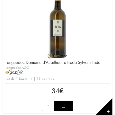
Languedoc Domaine d'Aupilhac La Boda Sylvain Fadat
Languedoc AOC
2023
A
Lot de 1 bouteille | 19 en stock
34
€
✕