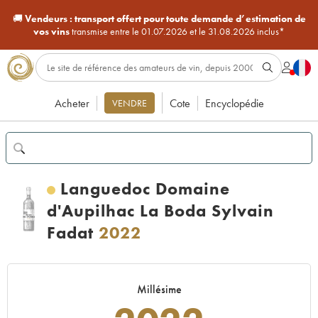
🚚
Vendeurs :
transport offert pour toute demande d’estimation de
vos vins
transmise entre le 01.07.2026 et le 31.08.2026 inclus*
Acheter
Cote
Encyclopédie
VENDRE
Languedoc Domaine
d'Aupilhac La Boda Sylvain
Fadat
2022
Millésime