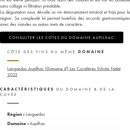
sans collage ni filtration préalable.
La dégustation nous dévoile un vin étonnamment minéral et frais pour la
région. Sa complexité lui permet toutefois des accords gastronomiques
avec des viandes ou autres mets de caractère.
CONSULTER LES COTES DU DOMAINE AUPILHAC
CÔTE DES VINS DU MÊME
DOMAINE
Languedoc Aupilhac (Domaine d') Les Cocalières Sylvain Fadat
2022
CARACTÉRISTIQUES
DU DOMAINE & DE LA
CUVÉE
Région :
Languedoc
Domaine :
Aupilhac