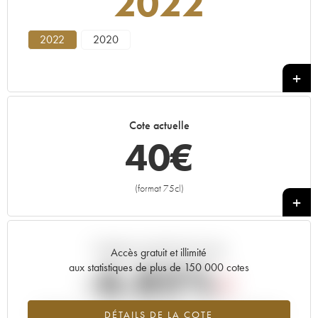
2022
2022
2020
Cote actuelle
40
€
(format 75cl)
+
Tendance actuelle de la cote
Accès gratuit et illimité
-6.85%
aux statistiques de plus de 150 000 cotes
Tendance à la baisse du millésime 2022 en 2026 par rapport à
DÉTAILS DE LA COTE