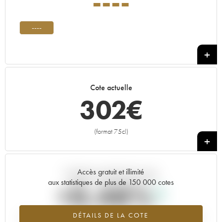
----
----
Cote actuelle
302
€
(format 75cl)
+
Accès gratuit et illimité
Tendance actuelle de la cote
aux statistiques de plus de 150 000 cotes
+0.48%
DÉTAILS DE LA COTE
Tendance à la hausse du millésime ---- en 2026 par rapport à 2025