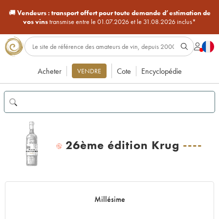
🚚
Vendeurs :
transport offert pour toute demande d’estimation de
vos vins
transmise entre le 01.07.2026 et le 31.08.2026 inclus*
Acheter
Cote
Encyclopédie
VENDRE
26ème édition Krug
----
H
Millésime