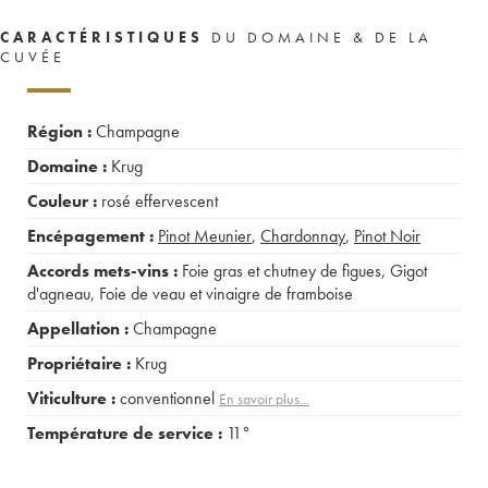
CARACTÉRISTIQUES
DU DOMAINE & DE LA
CUVÉE
Région :
Champagne
Domaine :
Krug
Couleur :
rosé effervescent
Encépagement :
Pinot Meunier
,
Chardonnay
,
Pinot Noir
Accords mets-vins :
Foie gras et chutney de figues
,
Gigot
d'agneau
,
Foie de veau et vinaigre de framboise
Appellation :
Champagne
Propriétaire :
Krug
Viticulture :
conventionnel
En savoir plus...
Température de service :
11°