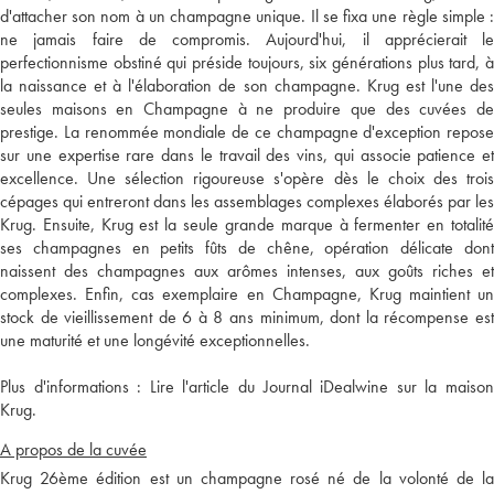
d'attacher son nom à un champagne unique. Il se fixa une règle simple :
ne jamais faire de compromis. Aujourd'hui, il apprécierait le
perfectionnisme obstiné qui préside toujours, six générations plus tard, à
la naissance et à l'élaboration de son champagne. Krug est l'une des
seules maisons en Champagne à ne produire que des cuvées de
prestige. La renommée mondiale de ce champagne d'exception repose
sur une expertise rare dans le travail des vins, qui associe patience et
excellence. Une sélection rigoureuse s'opère dès le choix des trois
cépages qui entreront dans les assemblages complexes élaborés par les
Krug. Ensuite, Krug est la seule grande marque à fermenter en totalité
ses champagnes en petits fûts de chêne, opération délicate dont
naissent des champagnes aux arômes intenses, aux goûts riches et
complexes. Enfin, cas exemplaire en Champagne, Krug maintient un
stock de vieillissement de 6 à 8 ans minimum, dont la récompense est
une maturité et une longévité exceptionnelles.
Plus d'informations :
Lire l'article du Journal iDealwine sur la maiso
Krug.
A propos de la cuvée
Krug 26ème édition est un champagne rosé né de la volonté de la