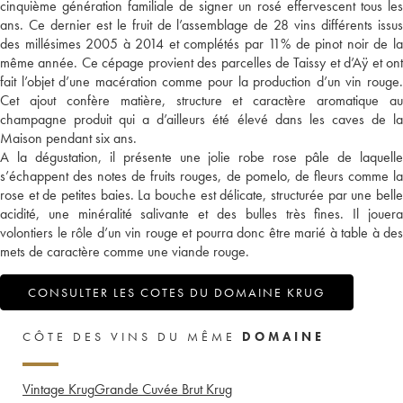
cinquième génération familiale de signer un rosé effervescent tous les
ans. Ce dernier est le fruit de l’assemblage de 28 vins différents issus
des millésimes 2005 à 2014 et complétés par 11% de pinot noir de la
même année. Ce cépage provient des parcelles de Taissy et d’Aÿ et ont
fait l’objet d’une macération comme pour la production d’un vin rouge.
Cet ajout confère matière, structure et caractère aromatique au
champagne produit qui a d’ailleurs été élevé dans les caves de la
Maison pendant six ans.
A la dégustation, il présente une jolie robe rose pâle de laquelle
s’échappent des notes de fruits rouges, de pomelo, de fleurs comme la
rose et de petites baies. La bouche est délicate, structurée par une belle
acidité, une minéralité salivante et des bulles très fines. Il jouera
volontiers le rôle d’un vin rouge et pourra donc être marié à table à des
mets de caractère comme une viande rouge.
CONSULTER LES COTES DU DOMAINE KRUG
CÔTE DES VINS DU MÊME
DOMAINE
Vintage Krug
Grande Cuvée Brut Krug