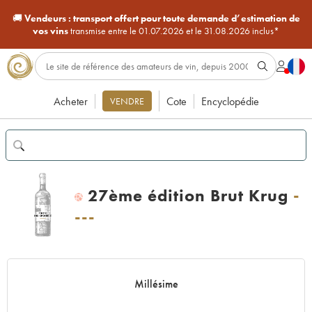
🚚
Vendeurs :
transport offert pour toute demande d’estimation de
vos vins
transmise entre le 01.07.2026 et le 31.08.2026 inclus*
Acheter
Cote
Encyclopédie
VENDRE
27ème édition Brut Krug
-
H
---
Millésime