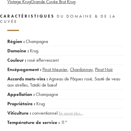
Vintage Krug
Grande Cuvée Brut Krug
CARACTÉRISTIQUES
DU DOMAINE & DE LA
CUVÉE
Région :
Champagne
Domaine :
Krug
Couleur :
rosé effervescent
Encépagement :
Pinot Meunier
,
Chardonnay
,
Pinot Noir
Accords mets-vins :
Agneau de Pâques rosé
,
Sauté de veau
aux airelles
,
Tataki de bœuf
Appellation :
Champagne
Propriétaire :
Krug
Viticulture :
conventionnel
En savoir plus...
Température de service :
11°