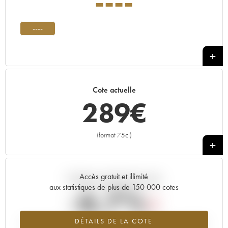
----
----
Cote actuelle
289
€
(format 75cl)
+
Accès gratuit et illimité
Tendance actuelle de la cote
aux statistiques de plus de 150 000 cotes
-6.7%
DÉTAILS DE LA COTE
Tendance à la baisse du millésime ---- en 2026 par rapport à 2025