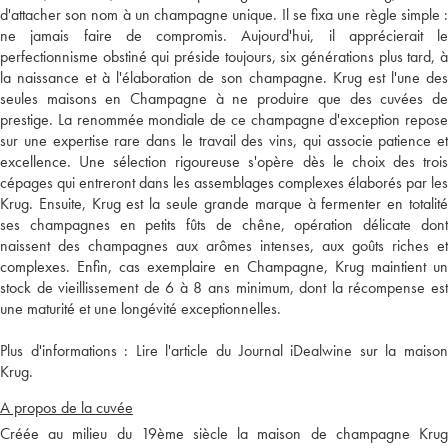
d'attacher son nom à un champagne unique. Il se fixa une règle simple :
ne jamais faire de compromis. Aujourd'hui, il apprécierait le
perfectionnisme obstiné qui préside toujours, six générations plus tard, à
la naissance et à l'élaboration de son champagne. Krug est l'une des
seules maisons en Champagne à ne produire que des cuvées de
prestige. La renommée mondiale de ce champagne d'exception repose
sur une expertise rare dans le travail des vins, qui associe patience et
excellence. Une sélection rigoureuse s'opère dès le choix des trois
cépages qui entreront dans les assemblages complexes élaborés par les
Krug. Ensuite, Krug est la seule grande marque à fermenter en totalité
ses champagnes en petits fûts de chêne, opération délicate dont
naissent des champagnes aux arômes intenses, aux goûts riches et
complexes. Enfin, cas exemplaire en Champagne, Krug maintient un
stock de vieillissement de 6 à 8 ans minimum, dont la récompense est
une maturité et une longévité exceptionnelles.
Plus d'informations :
Lire l'article du Journal iDealwine sur la maiso
Krug.
A propos de la cuvée
Créée au milieu du 19ème siècle la maison de champagne Krug