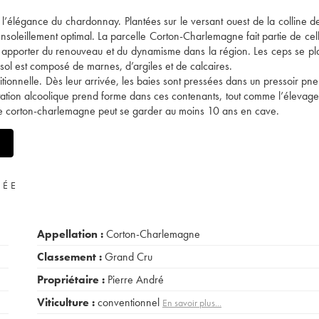
l’élégance du chardonnay. Plantées sur le versant ouest de la colline d
nsoleillement optimal. La parcelle Corton-Charlemagne fait partie de cell
apporter du renouveau et du dynamisme dans la région. Les ceps se pla
sol est composé de marnes, d’argiles et de calcaires.
itionnelle. Dès leur arrivée, les baies sont pressées dans un pressoir pn
ation alcoolique prend forme dans ces contenants, tout comme l’élevage
 Ce corton-charlemagne peut se garder au moins 10 ans en cave.
VÉE
Appellation :
Corton-Charlemagne
Classement :
Grand Cru
Propriétaire :
Pierre André
Viticulture :
conventionnel
En savoir plus...