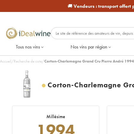
🚚
Vendeurs :
transport offert
Tous nos vins
Nos vins par région
Accueil
/
Recherche de cote
/
Corton-Charlemagne Grand Cru Pierre André 1994 
Corton-Charlemagne Gra
Millésime
1994