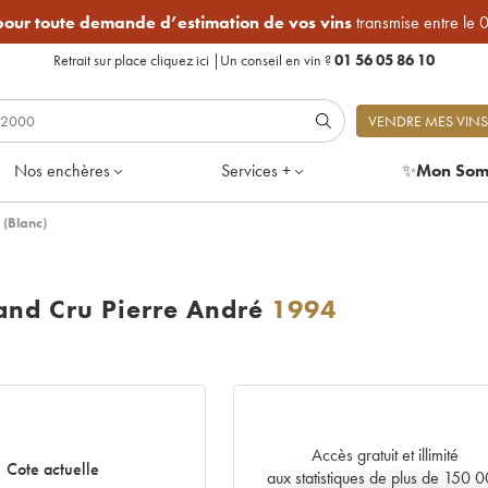
 pour toute demande d’estimation de vos vins
transmise entre le 
Retrait sur place
cliquez ici
|
Un conseil en vin ?
01 56 05 86 10
VENDRE MES VINS
Nos enchères
Services +
✨
Mon Som
(Blanc)
nd Cru Pierre André
1994
Accès gratuit et illimité
Cote actuelle
aux statistiques de plus de 150 