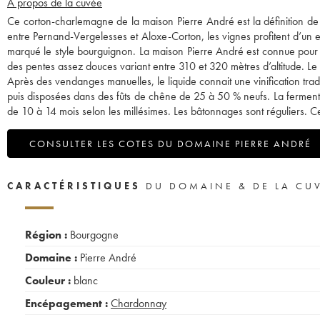
A propos de la cuvée
Ce corton-charlemagne de la maison Pierre André est la définition de 
entre Pernand-Vergelesses et Aloxe-Corton, les vignes profitent d’un e
marqué le style bourguignon. La maison Pierre André est connue pour 
des pentes assez douces variant entre 310 et 320 mètres d’altitude. Le 
Après des vendanges manuelles, le liquide connait une vinification trad
puis disposées dans des fûts de chêne de 25 à 50 % neufs. La ferment
de 10 à 14 mois selon les millésimes. Les bâtonnages sont réguliers.
CONSULTER LES COTES DU DOMAINE PIERRE ANDRÉ
CARACTÉRISTIQUES
DU DOMAINE & DE LA CU
Région :
Bourgogne
Domaine :
Pierre André
Couleur :
blanc
Encépagement :
Chardonnay