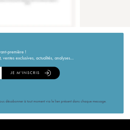
vant-première !
ventes exclusives, actualités, analyses...
JE M'INSCRIS
vous désabonner à tout moment via le lien présent dans chaque message.