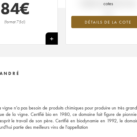
84
€
Tendance actuelle de la cote
cotes
(format 75cl)
DÉTAILS DE LA COTE
+
 ANDRÉ
 vigne n'a pas besoin de produits chimiques pour produire un très grand
 de la vigne. Certifié bio en 1980, ce domaine fait figure de pionnier.
prit le travail de son père. Certifié en biodynamie en 1992, le domai
d'hui partie des meilleurs vins de l'appellation