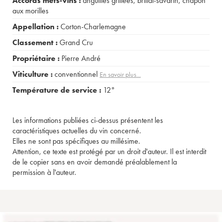
Accords mets-vins :
anguilles grillées
,
brillat-savarin
,
chapon
aux morilles
Appellation :
Corton-Charlemagne
Classement :
Grand Cru
Propriétaire :
Pierre André
Viticulture :
conventionnel
En savoir plus...
Température de service :
12°
Les informations publiées ci-dessus présentent les
caractéristiques actuelles du vin concerné.
Elles ne sont pas spécifiques au millésime.
Attention, ce texte est protégé par un droit d'auteur. Il est interdit
de le copier sans en avoir demandé préalablement la
permission à l'auteur.