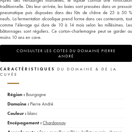
Après des vendanges manuelles, le liquide connait une vinification
traditionnelle. Dès leur arrivée, les baies sont pressées dans un pressoir
pneumatique puis disposées dans des fûts de chêne de 25 à 50 %
neufs. La fermentation alcoolique prend forme dans ces contenants, tout
comme l’élevage qui dure de 10 à 14 mois selon les millésimes. Les
bâtonnages sont réguliers. Ce corton-charlemagne peut se garder au
moins 10 ans en cave.
CONSULTER LES COTES DU DOMAINE PIERRE
ANDRÉ
CARACTÉRISTIQUES
DU DOMAINE & DE LA
CUVÉE
Région :
Bourgogne
Domaine :
Pierre André
Couleur :
blanc
Encépagement :
Chardonnay