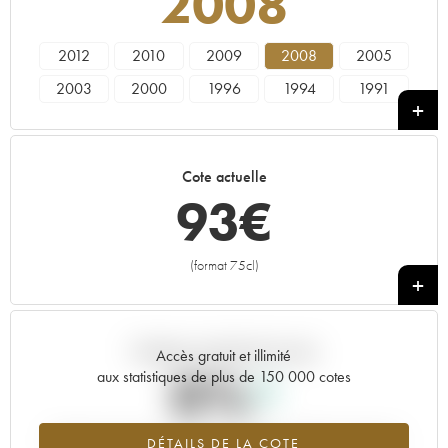
2008
2012
2010
2009
2008
2005
2003
2000
1996
1994
1991
1990
Cote actuelle
93
€
(format 75cl)
+
Tendance actuelle de la cote
Accès gratuit et illimité
0%
aux statistiques de plus de 150 000 cotes
Tendance à la hausse du millésime 2008 en 2026 par rapport à
DÉTAILS DE LA COTE