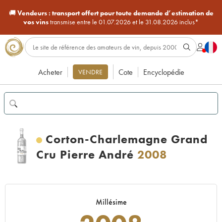
🚚
Vendeurs :
transport offert pour toute demande d’estimation de
vos vins
transmise entre le 01.07.2026 et le 31.08.2026 inclus*
Acheter
Cote
Encyclopédie
VENDRE
Corton-Charlemagne Grand
Cru Pierre André
2008
Millésime